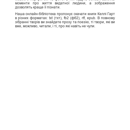
моменти про життя видатної людини, а зображення
дозволять краще її пізнати.
Наша онлайн-бібліотека пропонує скачати книги Келлі Гарт
в різних форматах: txt (тхт), fb2 (фб2), rtf, epub. В повному
зібранні творів ви знайдете прозу та поезію, ті твори, які ви
вже, можливо, читали, і ті, про які навіть не чули.