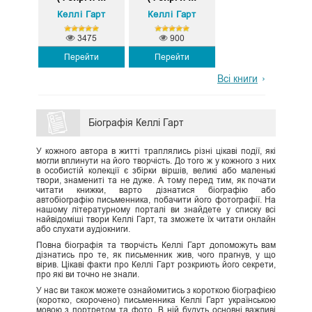
Келлі Гарт
Келлі Гарт
3475
900
Перейти
Перейти
Всі книги
Біографія Келлі Гарт
У кожного автора в житті траплялись різні цікаві події, які
могли вплинути на його творчість. До того ж у кожного з них
в особистій колекції є збірки віршів, великі або маленькі
твори, знамениті та не дуже. А тому перед тим, як почати
читати книжки, варто дізнатися біографію або
автобіографію письменника, побачити його фотографії. На
нашому літературному порталі ви знайдете у списку всі
найвідоміші твори Келлі Гарт, та зможете їх читати онлайн
або слухати аудіокниги.
Повна біографія та творчість Келлі Гарт допоможуть вам
дізнатись про те, як письменник жив, чого прагнув, у що
вірив. Цікаві факти про Келлі Гарт розкриють його секрети,
про які ви точно не знали.
У нас ви також можете ознайомитись з короткою біографією
(коротко, скорочено) письменника Келлі Гарт українською
мовою з портретом та фото. В ній будуть основні важливі