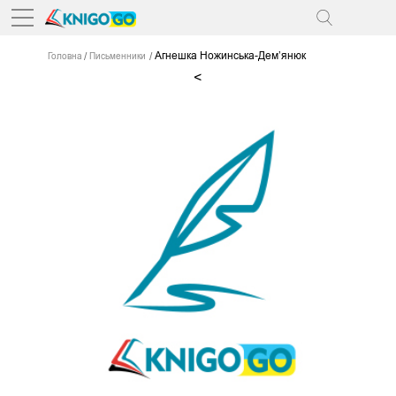
Агнешка Ножинська-Дем’янюк
Головна
Письменники
<