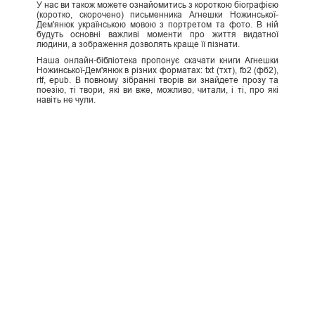
У нас ви також можете ознайомитись з короткою біографією
(коротко, скорочено) письменника Агнешки Ножинської-
Дем'янюк українською мовою з портретом та фото. В ній
будуть основні важливі моменти про життя видатної
людини, а зображення дозволять краще її пізнати.
Наша онлайн-бібліотека пропонує скачати книги Агнешки
Ножинської-Дем'янюк в різних форматах: txt (тхт), fb2 (фб2),
rtf, epub. В повному зібранні творів ви знайдете прозу та
поезію, ті твори, які ви вже, можливо, читали, і ті, про які
навіть не чули.