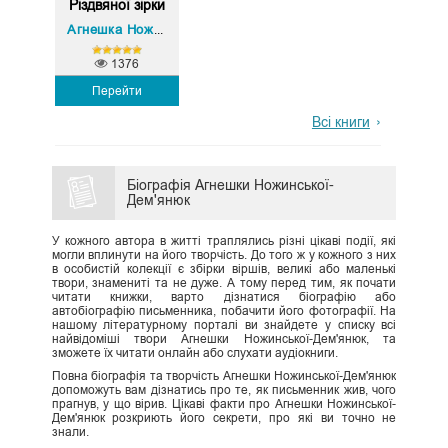
Різдвяної зірки
Агнешка Ножинська-Дем'янюк
1376
Перейти
Всі книги
Біографія Агнешки Ножинської-
Дем'янюк
У кожного автора в житті траплялись різні цікаві події, які
могли вплинути на його творчість. До того ж у кожного з них
в особистій колекції є збірки віршів, великі або маленькі
твори, знамениті та не дуже. А тому перед тим, як почати
читати книжки, варто дізнатися біографію або
автобіографію письменника, побачити його фотографії. На
нашому літературному порталі ви знайдете у списку всі
найвідоміші твори Агнешки Ножинської-Дем'янюк, та
зможете їх читати онлайн або слухати аудіокниги.
Повна біографія та творчість Агнешки Ножинської-Дем'янюк
допоможуть вам дізнатись про те, як письменник жив, чого
прагнув, у що вірив. Цікаві факти про Агнешки Ножинської-
Дем'янюк розкриють його секрети, про які ви точно не
знали.