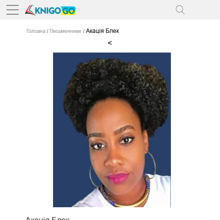
Акація Блек
Головна
Письменники
<