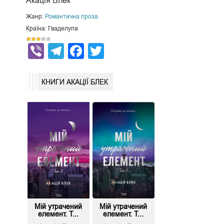
Акація Блек
Жанр:
Романтична проза
Країна: Гваделупа
Viber
Telegram
Facebook
Twitter
КНИГИ АКАЦІЇ БЛЕК
Мій утрачений
Мій утрачений
елемент. Т...
елемент. Т...