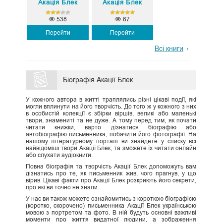
Акація Блек
Акація Блек
538
67
Перейти
Перейти
Всі книги
Біографія Акації Блек
У кожного автора в житті траплялись різні цікаві події, які
могли вплинути на його творчість. До того ж у кожного з них
в особистій колекції є збірки віршів, великі або маленькі
твори, знамениті та не дуже. А тому перед тим, як почати
читати книжки, варто дізнатися біографію або
автобіографію письменника, побачити його фотографії. На
нашому літературному порталі ви знайдете у списку всі
найвідоміші твори Акації Блек, та зможете їх читати онлайн
або слухати аудіокниги.
Повна біографія та творчість Акації Блек допоможуть вам
дізнатись про те, як письменник жив, чого прагнув, у що
вірив. Цікаві факти про Акації Блек розкриють його секрети,
про які ви точно не знали.
У нас ви також можете ознайомитись з короткою біографією
(коротко, скорочено) письменника Акації Блек українською
мовою з портретом та фото. В ній будуть основні важливі
моменти про життя видатної людини, а зображення