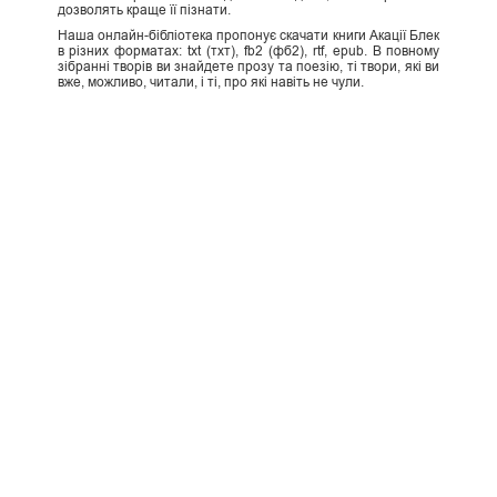
дозволять краще її пізнати.
Наша онлайн-бібліотека пропонує скачати книги Акації Блек
в різних форматах: txt (тхт), fb2 (фб2), rtf, epub. В повному
зібранні творів ви знайдете прозу та поезію, ті твори, які ви
вже, можливо, читали, і ті, про які навіть не чули.