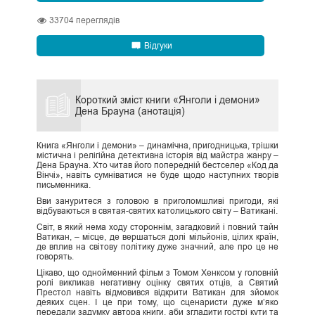
33704
переглядів
Відгуки
Короткий зміст книги «Янголи і демони»
Дена Брауна (анотація)
Книга «Янголи і демони» – динамічна, пригодницька, трішки
містична і релігійна детективна історія від майстра жанру –
Дена Брауна. Хто читав його попередній бестселер «Код да
Вінчі», навіть сумніватися не буде щодо наступних творів
письменника.
Вви зануритеся з головою в приголомшливі пригоди, які
відбуваються в святая-святих католицького світу – Ватикані.
Світ, в який нема ходу стороннім, загадковий і повний тайн
Ватикан, – місце, де вершаться долі мільйонів, цілих країн,
де вплив на світову політику дуже значний, але про це не
говорять.
Цікаво, що однойменний фільм з Томом Хенксом у головній
ролі викликав негативну оцінку святих отців, а Святий
Престол навіть відмовився відкрити Ватикан для зйомок
деяких сцен. І це при тому, що сценаристи дуже м’яко
передали задумку автора книги, аби згладити гострі кути та