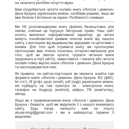
не зачепити релігійні почуття вірян.
Вам сподобається читати онлайн книгу «Янголи і демони»
Дена Брауна українською мовою, особливо радимо, якщо ви
вже бачили її втілення на екрані. Розбіжності очевидні.
Ми НЕ розповсюджуємо книгу (файли) безкоштовно для
скачки, оскільки це порушує Авторське право. Наш сайт
носить виключно інформативний характер, де читачі
можуть ознайомитися цікавим описом книги від нашого
сайту, з анотацією від видавництва, відгуками та цитатами з
книжки. Для того щоб отримати книгу, ми пропонуємо
пропонуємо вам список посилань інтернет-магазинів для
того, щоб ви змогли купити, слухати читання книги
(аудіокнигу в mp3 (мп3)), завантажити / скачати або читати
онлайн повну версію книги «Янголи і демони» Дена Брауна
та насолоджуватися нею.
Як правило, на сайтах-партнерах ви зможете знайти такі
формати книги «Янголи і демони» Дена Брауна: fb2 (фб2),
txt (тхт), rtf (ртф), epub (епаб), pdf (пдф) українською мовою,
які підійдуть на такі пристрої як - електронна книга,
телефон на Андроїд (android), айфон, ПК (комп'ютер),
айпад.
Якщо ви є правовласником книги «Янголи і демони» Дена
Брауна і бажаєте, щоб ми видалили її з нашого книжкового
сайту, будь ласка, напишіть нам на пошту
abuse.knigi@gmail.com і ми в найкоротші терміни її
видалимо.