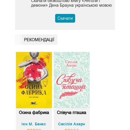
Скачати безкоштово книгу «Янголи і
демони» Дена Брауна українською мовою
Скачати
РЕКОМЕНДАЦІЇ
Осина фабрика
Співуча пташка
Ієн М. Бенкс
Сесілія Ахерн