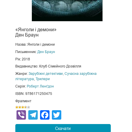
«Янголи і демони»
Ден Браун
Назва: Янголи і демони
Письменник:
Ден Браун
Рік: 2018
Видавництво: Клуб Сімейного Дозвілля
Жанри:
Зарубіжні детективи
,
Сучасна зарубіжна
література
,
Трилери
Серія:
Роберт Ленґдон
ISBN: 9786171250475
Фрагмент
Viber
Telegram
Facebook
Twitter
Скачати