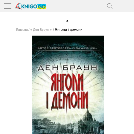
<
Янголи і демони
Головна
⭐ Ден Браун ⭐