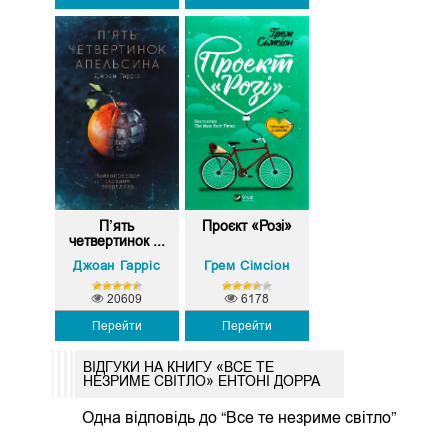
П’ять
Проєкт «Розі»
четвертинок ...
Джоан Гарріс
Грем Сімсіон
20609
6178
Перейти
Перейти
ВІДГУКИ НА КНИГУ «ВСЕ ТЕ
НЕЗРИМЕ СВІТЛО» ЕНТОНІ ДОРРА
Одна відповідь до “Все те незриме світло”