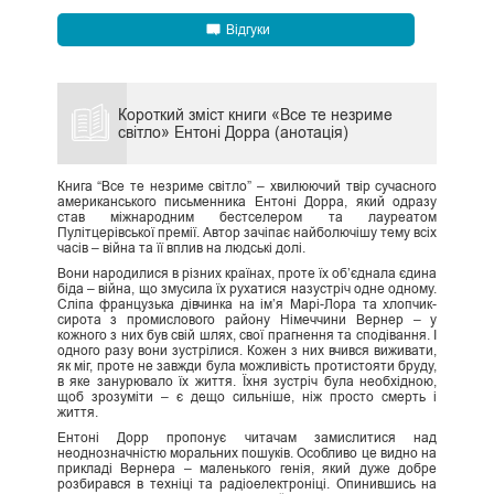
Відгуки
Короткий зміст книги «Все те незриме
світло» Ентоні Дорра (анотація)
Книга “Все те незриме світло” – хвилюючий твір сучасного
американського письменника Ентоні Дорра, який одразу
став міжнародним бестселером та лауреатом
Пулітцерівської премії. Автор зачіпає найболючішу тему всіх
часів – війна та її вплив на людські долі.
Вони народилися в різних країнах, проте їх об’єднала єдина
біда – війна, що змусила їх рухатися назустріч одне одному.
Сліпа французька дівчинка на ім’я Марі-Лора та хлопчик-
сирота з промислового району Німеччини Вернер – у
кожного з них був свій шлях, свої прагнення та сподівання. І
одного разу вони зустрілися. Кожен з них вчився виживати,
як міг, проте не завжди була можливість протистояти бруду,
в яке занурювало їх життя. Їхня зустріч була необхідною,
щоб зрозуміти – є дещо сильніше, ніж просто смерть і
життя.
Ентоні Дорр пропонує читачам замислитися над
неоднозначністю моральних пошуків. Особливо це видно на
прикладі Вернера – маленького генія, який дуже добре
розбирався в техніці та радіоелектроніці. Опинившись на