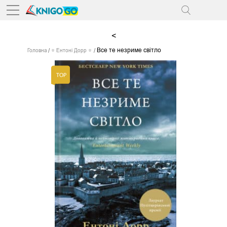
<
Все те незриме світло
Головна
⭐ Ентоні Дорр ⭐