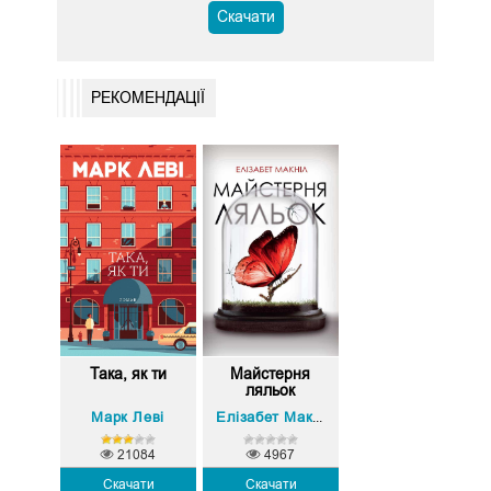
Скачати
РЕКОМЕНДАЦІЇ
Така, як ти
Майстерня
ляльок
Марк Леві
Елізабет Макніл
21084
4967
Скачати
Скачати