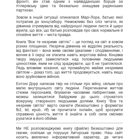
фронті, він став одним з найвідданіших борців за
гітлерівську ідею та безжально знищував радянських
партизан.
Зовсім в іншій ситуації опинилася Марі-Лора, батько якої
потрапив до концтабору. Неможливо без сліз читати, як
дівчинка отримувала від найріднішої людини листи й щиро
вірила, що все, що батько розповідав про своє нормальне й
спокійне життя – чиста правда.
Книга “Все те незриме світло” – це погляд на світ в зовсім
різних площинах. Незряча дівчинка не відділяє реальність
від фантазії – вона живе своїми ідеалами і сподіваннями, і
вогник в її серці не згасила навіть жорстока війна. Кінцівка
твору змушує замислитися над головними людськими
цінностями, яким не слід зраджувати, що б не траплялося.
Ледь вловиме кохання, що промайнуло майже незримим
світлом – доказ того, що життя продовжується, навіть якщо
воно зруйноване війною.
Ентоні Дорр написав твір не стільки про війну, скільки про
магію внутрішнього світу людини. Перетинаючи життєві
стежки персонажів, блукаючи часовими лабіринтами, не
можеш залишитися байдужим до цього строкатого
візерунку, створеного людськими долями. Книгу “Все те
незриме світло” варто скачати (безкоштовно у форматах
fb2, txt, epub, rtf) чи прочитати онлайн, щоб зрозуміти
справжню цінність життя й знайти в собі сили сміливо
рухатися в його обійми.
Ми НЕ розповсюджуємо книгу (файли) безкоштовно для
скачки, оскільки це порушує Авторське право. Наш сайт
носить виключно інформативний характер, де читачі