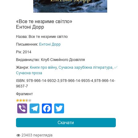
«Все те незриме світло»
Ентоні Дорр
Назва: Все те незриме світло
Письменник:
Ентоні Дорр
Рік: 2014
Видавництво: Клуб Сімейного Дозвілля
Жанри:
Книги про війну
,
Сучасна зарубіжна література
,
✅
Сучасна проза
ISBN: 978-966-14-9932-3,978-966-14-9935-4,978-966-14-
9637-7
Фрагмент
Viber
Telegram
Facebook
Twitter
Скачати
23403
переглядів