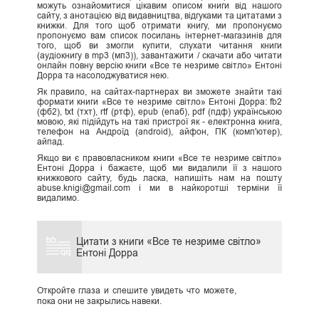
можуть ознайомитися цікавим описом книги від нашого
сайту, з анотацією від видавництва, відгуками та цитатами з
книжки. Для того щоб отримати книгу, ми пропонуємо
пропонуємо вам список посилань інтернет-магазинів для
того, щоб ви змогли купити, слухати читання книги
(аудіокнигу в mp3 (мп3)), завантажити / скачати або читати
онлайн повну версію книги «Все те незриме світло» Ентоні
Дорра та насолоджуватися нею.
Як правило, на сайтах-партнерах ви зможете знайти такі
формати книги «Все те незриме світло» Ентоні Дорра: fb2
(фб2), txt (тхт), rtf (ртф), epub (епаб), pdf (пдф) українською
мовою, які підійдуть на такі пристрої як - електронна книга,
телефон на Андроїд (android), айфон, ПК (комп'ютер),
айпад.
Якщо ви є правовласником книги «Все те незриме світло»
Ентоні Дорра і бажаєте, щоб ми видалили її з нашого
книжкового сайту, будь ласка, напишіть нам на пошту
abuse.knigi@gmail.com і ми в найкоротші терміни її
видалимо.
Цитати з книги «Все те незриме світло»
Ентоні Дорра
Откройте глаза и спешите увидеть что можете,
пока они не закрылись навеки.