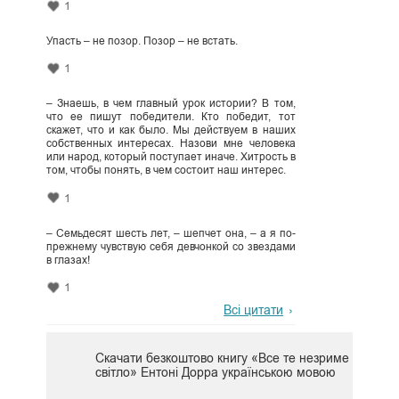
1
Упасть – не позор. Позор – не встать.
1
– Знаешь, в чем главный урок истории? В том,
что ее пишут победители. Кто победит, тот
скажет, что и как было. Мы действуем в наших
собственных интересах. Назови мне человека
или народ, который поступает иначе. Хитрость в
том, чтобы понять, в чем состоит наш интерес.
1
– Семьдесят шесть лет, – шепчет она, – а я по-
прежнему чувствую себя девчонкой со звездами
в глазах!
1
Всі цитати
Скачати безкоштово книгу «Все те незриме
світло» Ентоні Дорра українською мовою