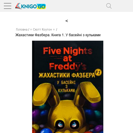
<
Головна
⭐ Скотт Коутон ⭐
Жахастики Фазбера. Книга 1. У басейні з кульками