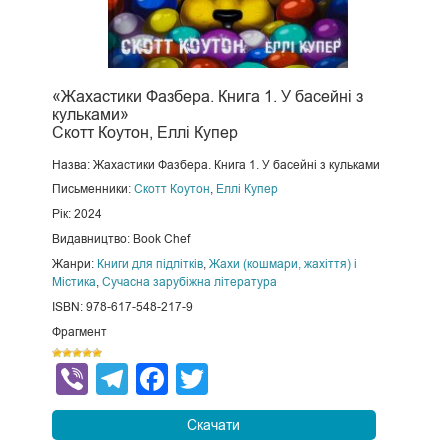
«Жахастики Фазбера. Книга 1. У басейні з
кульками»
Скотт Коутон, Еллі Купер
Назва: Жахастики Фазбера. Книга 1. У басейні з кульками
Письменники:
Скотт Коутон
,
Еллі Купер
Рік: 2024
Видавництво: Book Chef
Жанри:
Книги для підлітків
,
Жахи (кошмари, жахіття) і
Містика
,
Сучасна зарубіжна література
ISBN: 978-617-548-217-9
Фрагмент
Viber
Telegram
Facebook
Twitter
Скачати