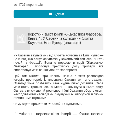
1727
переглядів
Відгуки
Короткий зміст книги «Жахастики Фазбера.
Книга 1. У басейні з кульками» Скотта
Коутона, Еллі Купер (анотація)
«У басейні з кульками» від Скотта Коутона та Еллі Купер —
це книга, яка занурює читача у захопливий світ серії “П’ять
ночей із Фредді”. Вона є першою в серії “Жахастики
Фазбера” і пропонує трьохмірну дозу трилеру, яка
випробовує межі вашої уяви та хоробрості.
Цей том містить три новели, кожна з яких розповідає
історію про героїв із власними бажаннями та страхами.
Освальд хоче розбавити своє нудне літнє дозвілля, Сара
мріє стати красивішою, а Міллі — зникнути з цього світу.
Однак, у викривленій реальності їхні бажання обертаються
несподіваними наслідками, змушуючи їх зіткнутися зі своїми
глибинними страхами.
Чому варто прочитати “У басейні з кульками”?
Унікальні персонажі та історії — Кожна новела