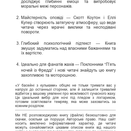
досліджує глибинні емоції та випробовує
моральні межі персонажів.
Майстерність оповіді — Скотт Коутон і Еллі
Купер створюють затягуючу атмосферу, що веде
читача через мрачні виклики та несподівані
повороти.
Глибокий психологічний підтекст — Книга
змушує задуматись над власними бажаннями та
їх вартістю.
Ідеально для фанатів жахів — Поклонники “П’ять
ночей із Фредді” і нові читачі знайдуть цю книгу
захопливою та моторошною.
«У басейні з кульками» обіцяє не тільки тримати вас у
напрузі до останньої сторінки, але й залишити тривалий
відбиток у вашому уявленні про можливості сучасного жаху.
Це ідеальний вибір для ночі під пледом з ліхтариком,
готовим освітлювати темряву, яка може заховатись за
кожним розділом.
Ми НЕ розповсюджуємо книгу (файли) безкоштовно для
скачки, оскільки це порушує Авторське право. Наш сайт
носить виключно інформативний характер, де читачі
можуть ознайомитися цікавим описом книги від нашого