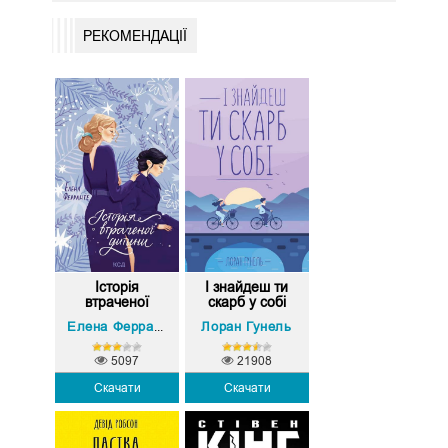
РЕКОМЕНДАЦІЇ
Історія
І знайдеш ти
втраченої
скарб у собі
дитини
Лоран Гунель
Елена Ферранте
5097
21908
Скачати
Скачати