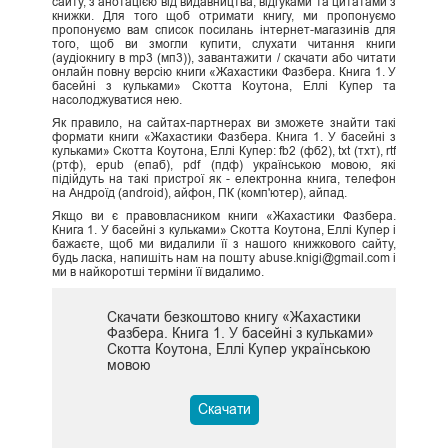
сайту, з анотацією від видавництва, відгуками та цитатами з
книжки. Для того щоб отримати книгу, ми пропонуємо
пропонуємо вам список посилань інтернет-магазинів для
того, щоб ви змогли купити, слухати читання книги
(аудіокнигу в mp3 (мп3)), завантажити / скачати або читати
онлайн повну версію книги «Жахастики Фазбера. Книга 1. У
басейні з кульками» Скотта Коутона, Еллі Купер та
насолоджуватися нею.
Як правило, на сайтах-партнерах ви зможете знайти такі
формати книги «Жахастики Фазбера. Книга 1. У басейні з
кульками» Скотта Коутона, Еллі Купер: fb2 (фб2), txt (тхт), rtf
(ртф), epub (епаб), pdf (пдф) українською мовою, які
підійдуть на такі пристрої як - електронна книга, телефон
на Андроїд (android), айфон, ПК (комп'ютер), айпад.
Якщо ви є правовласником книги «Жахастики Фазбера.
Книга 1. У басейні з кульками» Скотта Коутона, Еллі Купер і
бажаєте, щоб ми видалили її з нашого книжкового сайту,
будь ласка, напишіть нам на пошту abuse.knigi@gmail.com і
ми в найкоротші терміни її видалимо.
Скачати безкоштово книгу «Жахастики
Фазбера. Книга 1. У басейні з кульками»
Скотта Коутона, Еллі Купер українською
мовою
Скачати