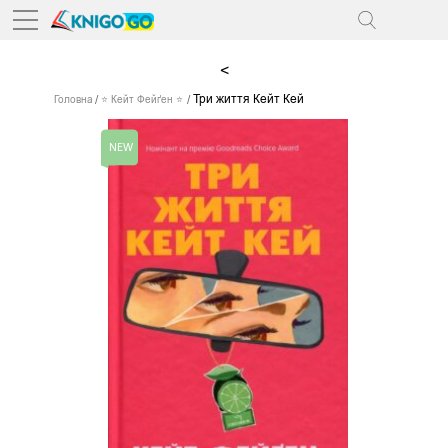
<
Три життя Кейт Кей
Головна
⭐ Кейт Фейґен ⭐