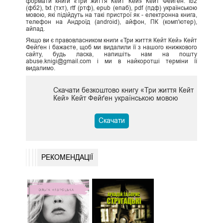
формати книги «Три життя Кейт Кей» Кейт Фейґен: fb2
(фб2), txt (тхт), rtf (ртф), epub (епаб), pdf (пдф) українською
мовою, які підійдуть на такі пристрої як - електронна книга,
телефон на Андроїд (android), айфон, ПК (комп'ютер),
айпад.
Якщо ви є правовласником книги «Три життя Кейт Кей» Кейт
Фейґен і бажаєте, щоб ми видалили її з нашого книжкового
сайту, будь ласка, напишіть нам на пошту
abuse.knigi@gmail.com і ми в найкоротші терміни її
видалимо.
Скачати безкоштово книгу «Три життя Кейт
Кей» Кейт Фейґен українською мовою
Скачати
РЕКОМЕНДАЦІЇ