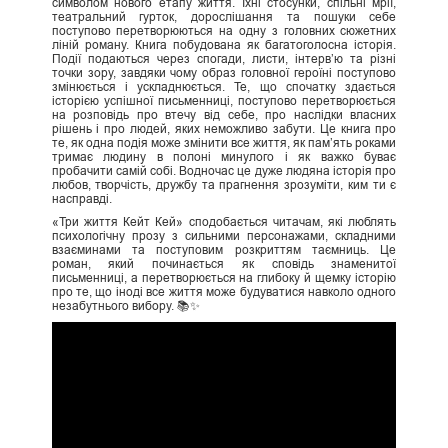
символом нового етапу життя. Їхні стосунки, спільні мрії,
театральний гурток, дорослішання та пошуки себе
поступово перетворюються на одну з головних сюжетних
ліній роману. Книга побудована як багатоголосна історія.
Події подаються через спогади, листи, інтерв’ю та різні
точки зору, завдяки чому образ головної героїні поступово
змінюється і ускладнюється. Те, що спочатку здається
історією успішної письменниці, поступово перетворюється
на розповідь про втечу від себе, про наслідки власних
рішень і про людей, яких неможливо забути. Це книга про
те, як одна подія може змінити все життя, як пам’ять роками
тримає людину в полоні минулого і як важко буває
пробачити самій собі. Водночас це дуже людяна історія про
любов, творчість, дружбу та прагнення зрозуміти, ким ти є
насправді.
«Три життя Кейт Кей» сподобається читачам, які люблять
психологічну прозу з сильними персонажами, складними
взаєминами та поступовим розкриттям таємниць. Це
роман, який починається як сповідь знаменитої
письменниці, а перетворюється на глибоку й щемку історію
про те, що іноді все життя може будуватися навколо одного
незабутнього вибору. 📚✨