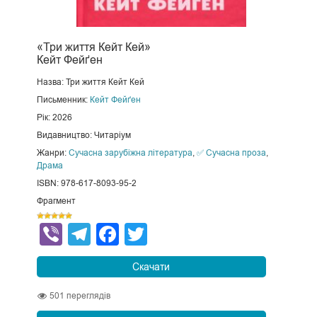
«Три життя Кейт Кей»
Кейт Фейґен
Назва: Три життя Кейт Кей
Письменник:
Кейт Фейґен
Рік: 2026
Видавництво: Читаріум
Жанри:
Сучасна зарубіжна література
,
✅ Сучасна проза
,
Драма
ISBN: 978-617-8093-95-2
Фрагмент
Viber
Telegram
Facebook
Twitter
Скачати
501
переглядів