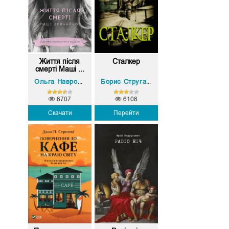
Життя після
Сталкер
смерті Маші ...
Аркадій Стругаць
Ольга Навроцька
Борис Стругацький
,
6707
6108
Скачати
Перейти