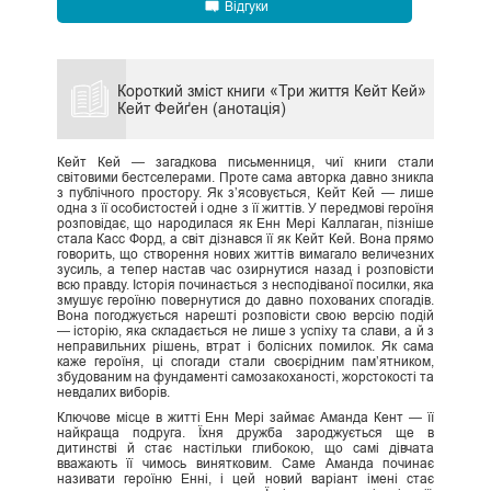
Відгуки
Короткий зміст книги «Три життя Кейт Кей»
Кейт Фейґен (анотація)
Кейт Кей — загадкова письменниця, чиї книги стали
світовими бестселерами. Проте сама авторка давно зникла
з публічного простору. Як з’ясовується, Кейт Кей — лише
одна з її особистостей і одне з її життів. У передмові героїня
розповідає, що народилася як Енн Мері Каллаган, пізніше
стала Касс Форд, а світ дізнався її як Кейт Кей. Вона прямо
говорить, що створення нових життів вимагало величезних
зусиль, а тепер настав час озирнутися назад і розповісти
всю правду. Історія починається з несподіваної посилки, яка
змушує героїню повернутися до давно похованих спогадів.
Вона погоджується нарешті розповісти свою версію подій
— історію, яка складається не лише з успіху та слави, а й з
неправильних рішень, втрат і болісних помилок. Як сама
каже героїня, ці спогади стали своєрідним пам’ятником,
збудованим на фундаменті самозакоханості, жорстокості та
невдалих виборів.
Ключове місце в житті Енн Мері займає Аманда Кент — її
найкраща подруга. Їхня дружба зароджується ще в
дитинстві й стає настільки глибокою, що самі дівчата
вважають її чимось винятковим. Саме Аманда починає
називати героїню Енні, і цей новий варіант імені стає