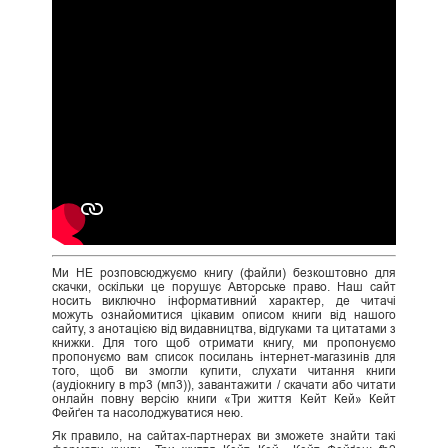
Ми НЕ розповсюджуємо книгу (файли) безкоштовно для
скачки, оскільки це порушує Авторське право. Наш сайт
носить виключно інформативний характер, де читачі
можуть ознайомитися цікавим описом книги від нашого
сайту, з анотацією від видавництва, відгуками та цитатами з
книжки. Для того щоб отримати книгу, ми пропонуємо
пропонуємо вам список посилань інтернет-магазинів для
того, щоб ви змогли купити, слухати читання книги
(аудіокнигу в mp3 (мп3)), завантажити / скачати або читати
онлайн повну версію книги «Три життя Кейт Кей» Кейт
Фейґен та насолоджуватися нею.
Як правило, на сайтах-партнерах ви зможете знайти такі