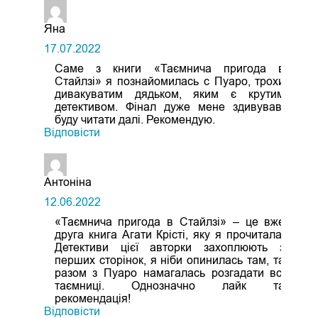
Яна
17.07.2022
Саме з книги «Таємнича пригода в
Стайлзі» я познайомилась с Пуаро, трохи
дивакуватим дядьком, яким є крутим
детективом. Фінал дуже мене здивував,
буду читати далі. Рекомендую.
Відповіcти
Антоніна
12.06.2022
«Таємнича пригода в Стайлзі» – це вже
друга книга Агати Крісті, яку я прочитала.
Детективи цієї авторки захоплюють з
перших сторінок, я ніби опинилась там, та
разом з Пуаро намагалась розгадати всі
таємниці. Однозначно лайк та
рекомендація!
Відповіcти