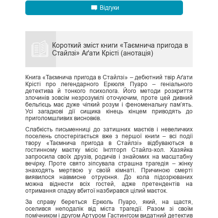
Відгуки
Короткий зміст книги «Таємнича пригода в
Стайлзі» Аґати Крісті (анотація)
Книга «Таємнича пригода в Стайлзі» – дебютний твір Аґати
Крісті про легендарного Еркюля Пуаро – геніального
детектива й тонкого психолога. Його методи розкриття
злочинів зовсім незрозумілі оточуючим, проте цей дивний
бельгієць має дуже чіпкий розум і феноменальну пам’ять.
Усі загадкові дії сищика кінець кінцем приводять до
приголомшливих висновків.
Слабкість письменниці до затишних маєтків і невеличких
поселень спостерігається вже з першої книги – всі події
твору «Таємнича пригода в Стайлзі» відбуваються в
гостинному маєтку місіс Інглторп Стайлз-хол. Хазяйка
запросила своїх друзів, родичів і знайомих на масштабну
вечірку. Проте свято зіпсувала страшна трагедія – жінку
знаходять мертвою у своїй кімнаті. Причиною смерті
виявилося навмисне отруєння. До кола підозрюваних
можна віднести всіх гостей, адже претендентів на
отримання спадку вбитої назбирався цілий маєток.
За справу береться Еркюль Пуаро, який, на щастя,
оселився неподалік від міста трагедії. Разом зі своїм
помічником і другом Артуром Гастингсом видатний детектив