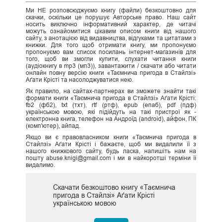
Ми НЕ розповсюджуємо книгу (файли) безкоштовно для
скачки, оскільки це порушує Авторське право. Наш сайт
носить виключно інформативний характер, де читачі
можуть ознайомитися цікавим описом книги від нашого
сайту, з анотацією від видавництва, відгуками та цитатами з
книжки. Для того щоб отримати книгу, ми пропонуємо
пропонуємо вам список посилань інтернет-магазинів для
того, щоб ви змогли купити, слухати читання книги
(аудіокнигу в mp3 (мп3)), завантажити / скачати або читати
онлайн повну версію книги «Таємнича пригода в Стайлзі»
Аґати Крісті та насолоджуватися нею.
Як правило, на сайтах-партнерах ви зможете знайти такі
формати книги «Таємнича пригода в Стайлзі» Аґати Крісті:
fb2 (фб2), txt (тхт), rtf (ртф), epub (епаб), pdf (пдф)
українською мовою, які підійдуть на такі пристрої як -
електронна книга, телефон на Андроїд (android), айфон, ПК
(комп'ютер), айпад.
Якщо ви є правовласником книги «Таємнича пригода в
Стайлзі» Аґати Крісті і бажаєте, щоб ми видалили її з
нашого книжкового сайту, будь ласка, напишіть нам на
пошту abuse.knigi@gmail.com і ми в найкоротші терміни її
видалимо.
Скачати безкоштово книгу «Таємнича
пригода в Стайлзі» Аґати Крісті
українською мовою