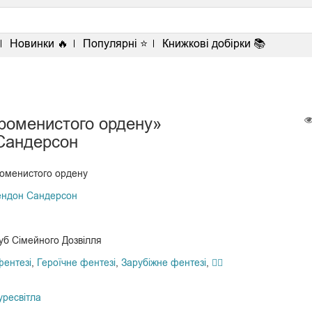
<
Новинки 🔥
Популярні ⭐
Книжкові добірки 📚
роменистого ордену»
Сандерсон
оменистого ордену
ендон Сандерсон
уб Сімейного Дозвілля
фентезі
,
Героїчне фентезі
,
Зарубіжне фентезі
,
🧙‍♂️
уресвітла