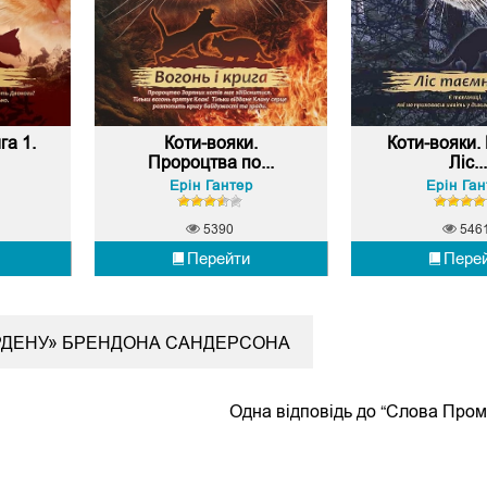
га 1.
Коти-вояки.
Коти-вояки. 
Пророцтва по...
Ліс...
Ерін Гантер
Ерін Ган
5390
546
Перейти
Пере
ОРДЕНУ» БРЕНДОНА САНДЕРСОНА
Одна відповідь до “Слова Пром