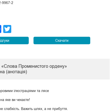
2-9967-2
legram
Facebook
Twitter
ідгуки
Скачати
ги «Слова Променистого ордену»
а (анотація)
оровими ілюстраціями та лясе
на яке ви чекаєте!
не слабкість. Важить шлях, а не прибуття.