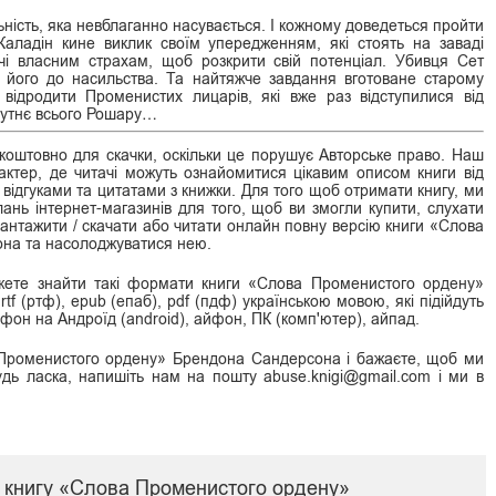
ьність, яка невблаганно насувається. І кожному доведеться пройти
аладін кине виклик своїм упередженням, які стоять на заваді
чі власним страхам, щоб розкрити свій потенціал. Убивця Сет
а його до насильства. Та найтяжче завдання вготоване старому
 відродити Променистих лицарів, які вже раз відступилися від
бутнє всього Рошару…
оштовно для скачки, оскільки це порушує Авторське право. Наш
ктер, де читачі можуть ознайомитися цікавим описом книги від
 відгуками та цитатами з книжки. Для того щоб отримати книгу, ми
нь інтернет-магазинів для того, щоб ви змогли купити, слухати
авантажити / скачати або читати онлайн повну версію книги «Слова
на та насолоджуватися нею.
жете знайти такі формати книги «Слова Променистого ордену»
rtf (ртф), epub (епаб), pdf (пдф) українською мовою, які підійдуть
лефон на Андроїд (android), айфон, ПК (комп'ютер), айпад.
Променистого ордену» Брендона Сандерсона і бажаєте, щоб ми
удь ласка, напишіть нам на пошту abuse.knigi@gmail.com і ми в
 книгу «Слова Променистого ордену»