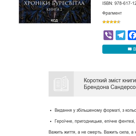
ISBN: 978-617-1
Фрагмент
Viber
Te
В
Короткий зміст кни
Брендона Сандерсон
Видання у збільшеному форматі, з коль
Героїчне, пригодницьке, епічне фентезі, 
Важить життя, а не смерть. Важить сила, а 