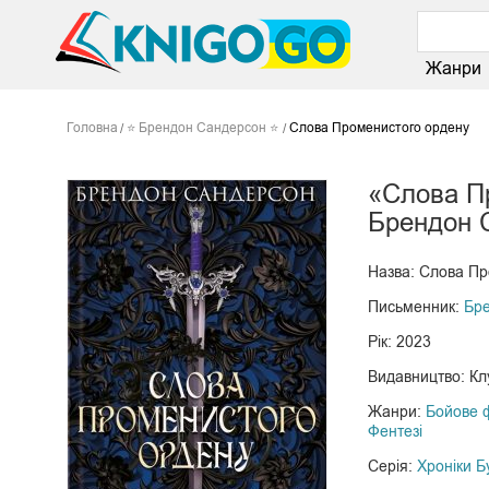
Жанри
Головна
⭐ Брендон Сандерсон ⭐
Слова Променистого ордену
«Слова П
Брендон 
Назва: Слова Пр
Письменник:
Бр
Рік: 2023
Видавництво: Кл
Жанри:
Бойове 
Фентезі
Серія:
Хроніки Б