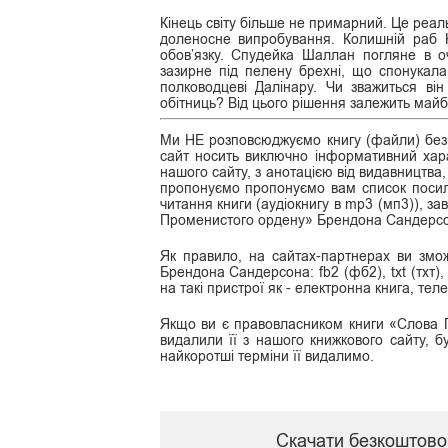
Кінець світу більше не примарний. Це реал
доленосне випробування. Колишній раб К
обов’язку. Спудейка Шаллан погляне в о
зазирне під пелену брехні, що спонукал
полководцеві Далінару. Чи зважиться він
обітниць? Від цього рішення залежить май
Ми НЕ розповсюджуємо книгу (файли) безк
сайт носить виключно інформативний хара
нашого сайту, з анотацією від видавництва,
пропонуємо пропонуємо вам список посила
читання книги (аудіокнигу в mp3 (мп3)), з
Променистого ордену» Брендона Сандерсо
Як правило, на сайтах-партнерах ви змо
Брендона Сандерсона: fb2 (фб2), txt (тхт), 
на такі пристрої як - електронна книга, те
Якщо ви є правовласником книги «Слова 
видалили її з нашого книжкового сайту, б
найкоротші терміни її видалимо.
Скачати безкоштово