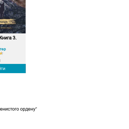
Книга 3.
тер
1
йти
енистого ордену”