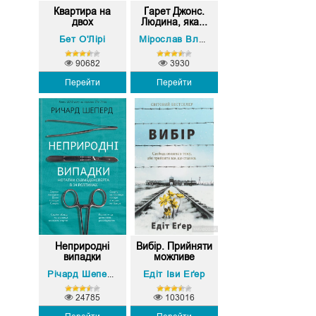
Квартира на
Ґарет Джонс.
двох
Людина, яка...
Бет О'Лірі
Мірослав Влеклий
90682
3930
Перейти
Перейти
Неприродні
Вибір. Прийняти
випадки
можливе
Едіт Іви Еґер
Річард Шеперд
24785
103016