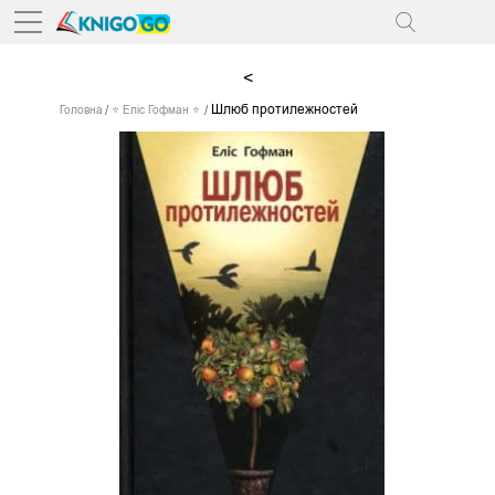
<
Шлюб протилежностей
Головна
⭐ Еліс Гофман ⭐