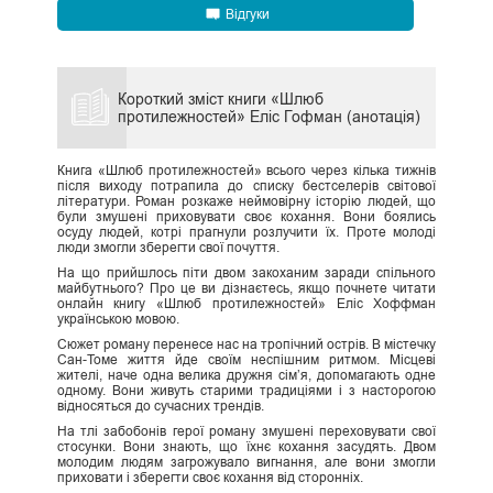
Відгуки
Короткий зміст книги «Шлюб
протилежностей» Еліс Гофман (анотація)
Книга «Шлюб протилежностей» всього через кілька тижнів
після виходу потрапила до списку бестселерів світової
літератури. Роман розкаже неймовірну історію людей, що
були змушені приховувати своє кохання. Вони боялись
осуду людей, котрі прагнули розлучити їх. Проте молоді
люди змогли зберегти свої почуття.
На що прийшлось піти двом закоханим заради спільного
майбутнього? Про це ви дізнаєтесь, якщо почнете читати
онлайн книгу «Шлюб протилежностей» Еліс Хоффман
українською мовою.
Сюжет роману перенесе нас на тропічний острів. В містечку
Сан-Томе життя йде своїм неспішним ритмом. Місцеві
жителі, наче одна велика дружня сім’я, допомагають одне
одному. Вони живуть старими традиціями і з насторогою
відносяться до сучасних трендів.
На тлі забобонів герої роману змушені переховувати свої
стосунки. Вони знають, що їхнє кохання засудять. Двом
молодим людям загрожувало вигнання, але вони змогли
приховати і зберегти своє кохання від сторонніх.