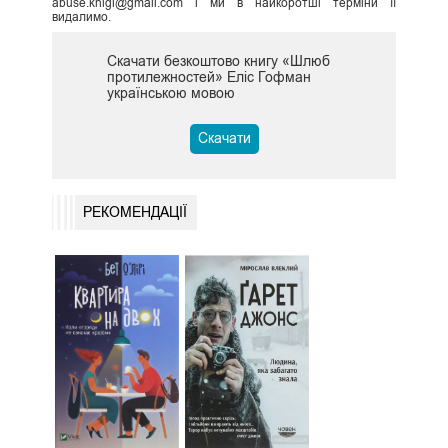
abuse.knigi@gmail.com і ми в найкоротші терміни її
видалимо.
Скачати безкоштово книгу «Шлюб
протилежностей» Еліс Гофман
українською мовою
Скачати
РЕКОМЕНДАЦІЇ