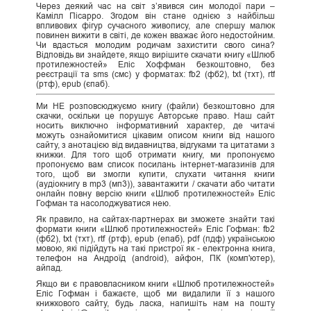
Через деякий час на світ з’явився син молодої пари –
Камілл Пісарро. Згодом він стане однією з найбільш
впливових фігур сучасного живопису, але спершу малюк
повинен вижити в світі, де кожен вважає його недостойним.
Чи вдасться молодим родичам захистити свого сина?
Відповідь ви знайдете, якщо вирішите скачати книгу «Шлюб
протилежностей» Еліс Хоффман безкоштовно, без
реєстрації та sms (смс) у форматах: fb2 (фб2), txt (тхт), rtf
(ртф), epub (єпаб).
Ми НЕ розповсюджуємо книгу (файли) безкоштовно для
скачки, оскільки це порушує Авторське право. Наш сайт
носить виключно інформативний характер, де читачі
можуть ознайомитися цікавим описом книги від нашого
сайту, з анотацією від видавництва, відгуками та цитатами з
книжки. Для того щоб отримати книгу, ми пропонуємо
пропонуємо вам список посилань інтернет-магазинів для
того, щоб ви змогли купити, слухати читання книги
(аудіокнигу в mp3 (мп3)), завантажити / скачати або читати
онлайн повну версію книги «Шлюб протилежностей» Еліс
Гофман та насолоджуватися нею.
Як правило, на сайтах-партнерах ви зможете знайти такі
формати книги «Шлюб протилежностей» Еліс Гофман: fb2
(фб2), txt (тхт), rtf (ртф), epub (епаб), pdf (пдф) українською
мовою, які підійдуть на такі пристрої як - електронна книга,
телефон на Андроїд (android), айфон, ПК (комп'ютер),
айпад.
Якщо ви є правовласником книги «Шлюб протилежностей»
Еліс Гофман і бажаєте, щоб ми видалили її з нашого
книжкового сайту, будь ласка, напишіть нам на пошту