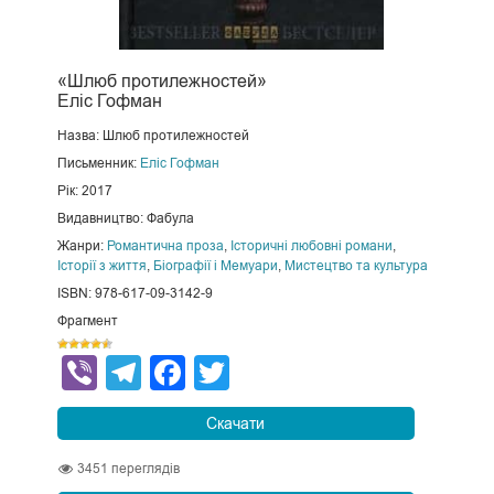
«Шлюб протилежностей»
Еліс Гофман
Назва: Шлюб протилежностей
Письменник:
Еліс Гофман
Рік: 2017
Видавництво: Фабула
Жанри:
Романтична проза
,
Історичні любовні романи
,
Історії з життя
,
Біографії і Мемуари
,
Мистецтво та культура
ISBN: 978-617-09-3142-9
Фрагмент
Viber
Telegram
Facebook
Twitter
Скачати
3451
переглядів