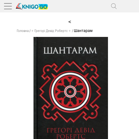
<
Шантарам
Головна
⭐ Грегорі Девід Робертс ⭐