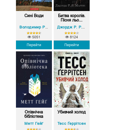
Сині Води
Битва королів.
Пісня льо...
Володимир Рутківський
Джордж Р. Р. Мартін
5051
8124
Перейти
Перейти
Опівнічна
Убивчий холод
бібліотека
Метт Гейґ
Тесс Ґеррітсен