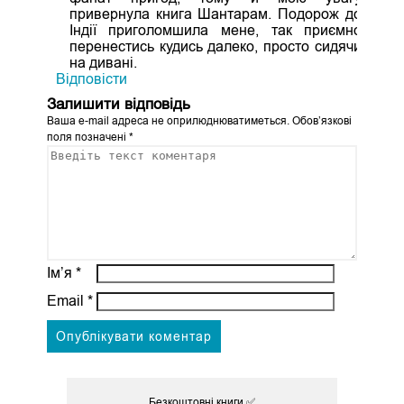
привернула книга Шантарам. Подорож до
Індії приголомшила мене, так приємно
перенестись кудись далеко, просто сидячи
на дивані.
Відповіcти
Залишити відповідь
Ваша e-mail адреса не оприлюднюватиметься.
Обов’язкові
поля позначені
*
Ім’я
*
Email
*
Безкоштовні книги ✅