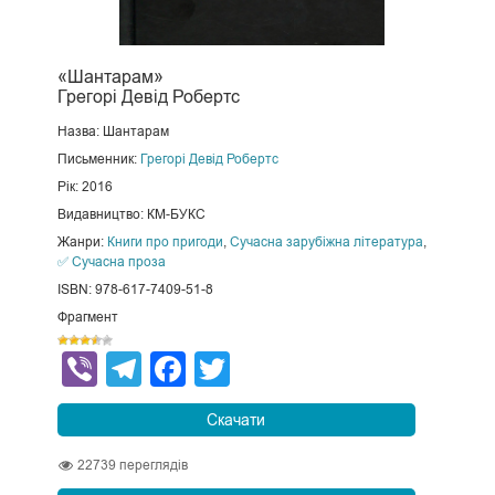
«Шантарам»
Грегорі Девід Робертс
Назва: Шантарам
Письменник:
Грегорі Девід Робертс
Рік: 2016
Видавництво: КМ-БУКС
Жанри:
Книги про пригоди
,
Сучасна зарубіжна література
,
✅ Сучасна проза
ISBN: 978-617-7409-51-8
Фрагмент
Viber
Telegram
Facebook
Twitter
Скачати
22739
переглядів