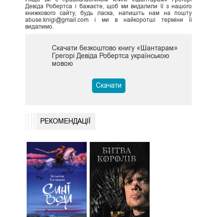
Девіда Робертса і бажаєте, щоб ми видалили її з нашого
книжкового сайту, будь ласка, напишіть нам на пошту
abuse.knigi@gmail.com і ми в найкоротші терміни її
видалимо.
Скачати безкоштово книгу «Шантарам»
Грегорі Девіда Робертса українською
мовою
Скачати
РЕКОМЕНДАЦІЇ