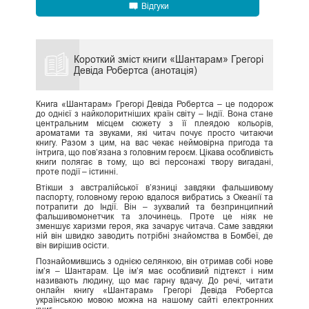
Відгуки
Короткий зміст книги «Шантарам» Грегорі
Девіда Робертса (анотація)
Книга «Шантарам» Грегорі Девіда Робертса – це подорож
до однієї з найколоритніших країн світу – Індії. Вона стане
центральним місцем сюжету з її плеядою кольорів,
ароматами та звуками, які читач почує просто читаючи
книгу. Разом з цим, на вас чекає неймовірна пригода та
інтрига, що пов’язана з головним героєм. Цікава особливість
книги полягає в тому, що всі персонажі твору вигадані,
проте події – істинні.
Втікши з австралійської в’язниці завдяки фальшивому
паспорту, головному герою вдалося вибратись з Океанії та
потрапити до Індії. Він – зухвалий та безпринципний
фальшивомонетчик та злочинець. Проте це ніяк не
зменшує харизми героя, яка зачарує читача. Саме завдяки
ній він швидко заводить потрібні знайомства в Бомбеї, де
він вирішив осісти.
Познайомившись з однією селянкою, він отримав собі нове
ім’я – Шантарам. Це ім’я має особливий підтекст і ним
називають людину, що має гарну вдачу. До речі, читати
онлайн книгу «Шантарам» Грегорі Девіда Робертса
українською мовою можна на нашому сайті електронних