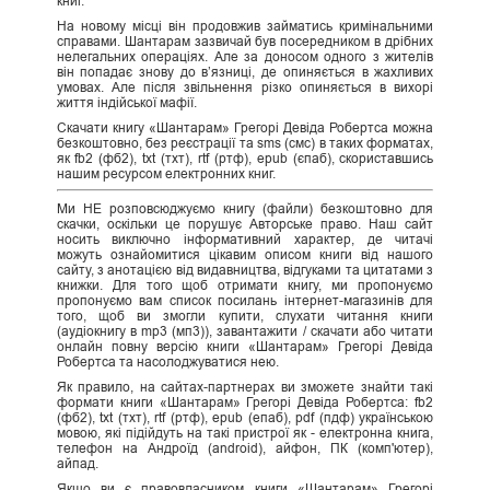
книг.
На новому місці він продовжив займатись кримінальними
справами. Шантарам зазвичай був посередником в дрібних
нелегальних операціях. Але за доносом одного з жителів
він попадає знову до в’язниці, де опиняється в жахливих
умовах. Але після звільнення різко опиняється в вихорі
життя індійської мафії.
Скачати книгу «Шантарам» Грегорі Девіда Робертса можна
безкоштовно, без реєстрації та sms (смс) в таких форматах,
як fb2 (фб2), txt (тхт), rtf (ртф), epub (єпаб), скориставшись
нашим ресурсом електронних книг.
Ми НЕ розповсюджуємо книгу (файли) безкоштовно для
скачки, оскільки це порушує Авторське право. Наш сайт
носить виключно інформативний характер, де читачі
можуть ознайомитися цікавим описом книги від нашого
сайту, з анотацією від видавництва, відгуками та цитатами з
книжки. Для того щоб отримати книгу, ми пропонуємо
пропонуємо вам список посилань інтернет-магазинів для
того, щоб ви змогли купити, слухати читання книги
(аудіокнигу в mp3 (мп3)), завантажити / скачати або читати
онлайн повну версію книги «Шантарам» Грегорі Девіда
Робертса та насолоджуватися нею.
Як правило, на сайтах-партнерах ви зможете знайти такі
формати книги «Шантарам» Грегорі Девіда Робертса: fb2
(фб2), txt (тхт), rtf (ртф), epub (епаб), pdf (пдф) українською
мовою, які підійдуть на такі пристрої як - електронна книга,
телефон на Андроїд (android), айфон, ПК (комп'ютер),
айпад.
Якщо ви є правовласником книги «Шантарам» Грегорі