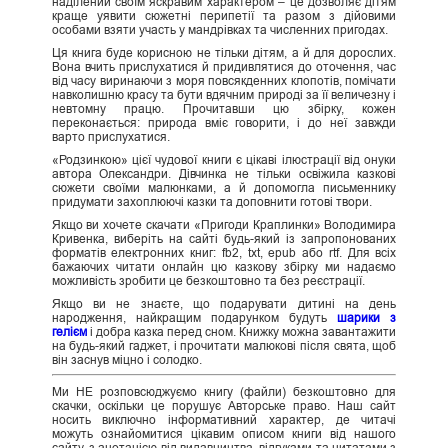
наділений своїм яскравим характером – це дозволяє дітям
краще уявити сюжетні перипетії та разом з дійовими
особами взяти участь у мандрівках та численних пригодах.
Ця книга буде корисною не тільки дітям, а й для дорослих.
Вона вчить прислухатися й придивлятися до оточення, час
від часу виринаючи з моря повсякденних клопотів, помічати
навколишню красу та бути вдячним природі за її величезну і
невтомну працю. Прочитавши цю збірку, кожен
переконається: природа вміє говорити, і до неї завжди
варто прислухатися.
«Родзинкою» цієї чудової книги є цікаві ілюстрації від онуки
автора Олександри. Дівчинка не тільки освіжила казкові
сюжети своїми малюнками, а й допомогла письменнику
придумати захоплюючі казки та доповнити готові твори.
Якщо ви хочете скачати «Пригоди Краплинки» Володимира
Кривенка, виберіть на сайті будь-який із запропонованих
форматів електронних книг: fb2, txt, epub або rtf. Для всіх
бажаючих читати онлайн цю казкову збірку ми надаємо
можливість зробити це безкоштовно та без реєстрації.
Якщо ви не знаєте, що подарувати дитині на день
народження, найкращим подарунком будуть
шарики з
гелієм
і добра казка перед сном. Книжку можна завантажити
на будь-який гаджет, і прочитати малюкові після свята, щоб
він заснув міцно і солодко.
Ми НЕ розповсюджуємо книгу (файли) безкоштовно для
скачки, оскільки це порушує Авторське право. Наш сайт
носить виключно інформативний характер, де читачі
можуть ознайомитися цікавим описом книги від нашого