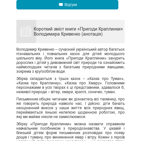
Відгуки
Короткий зміст книги «Пригоди Краплинки»
Володимира Кривенко (анотація)
Володимир Кривенко – сучасний український автор багатьох
пізнавальних і повчальних казок для дітей молодшого
шкільного віку. Його книга «Пригоди Краплинки» занурить
дорослих і дітей у дивовижний світ природи та ознайомить
наймолодших читачів з багатьма природними явищами,
зокрема з кругообігом води.
Збірка складається з трьох казок – «Казка про Туман»,
«Казка про Краплинку», «Казка про Хмару». Головними
персонажами в усіх творах є ці представники, здавалося б,
неживої природи – вітер, хмари, краплі, сонечко, туман.
Письменник обіцяє читачам: ви дізнаєтесь всі таємниці, про
які говорить природа навколо нас. І дійсно: діти бачать
неоціненний внесок у наше життя всіх природних явищ,
переймаються їхньою нелегкою щоденною роботою, про
яку ми майже ніколи не замислюємося.
Збірку «Пригоди Краплинки» можна назвати справжнім
навчальним посібником з природознавства. У цікавій і
близькій дітям формі письменник розповідає про появу
дощів і туману, про виникнення хмар і вітру. Кожен з героїв