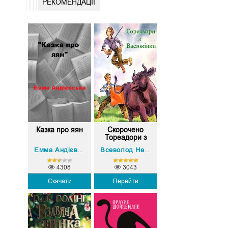
РЕКОМЕНДАЦІЇ
Казка про яян
Скорочено
Тореадори з
Ва...
Емма Андієвська
Всеволод Нестайко
4308
3043
Скачати
Перейти