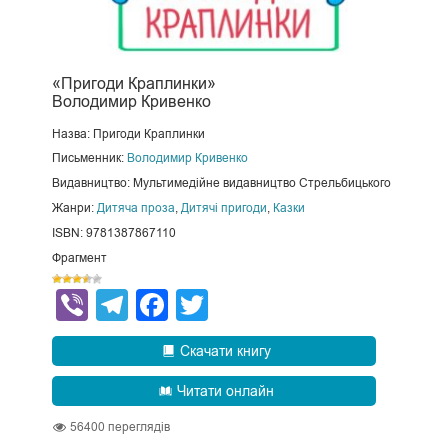
«Пригоди Краплинки»
Володимир Кривенко
Назва: Пригоди Краплинки
Письменник:
Володимир Кривенко
Видавництво: Мультимедійне видавництво Стрельбицького
Жанри:
Дитяча проза
,
Дитячі пригоди
,
Казки
ISBN: 9781387867110
Фрагмент
Viber
Telegram
Facebook
Twitter
Скачати книгу
Читати онлайн
56400
переглядів