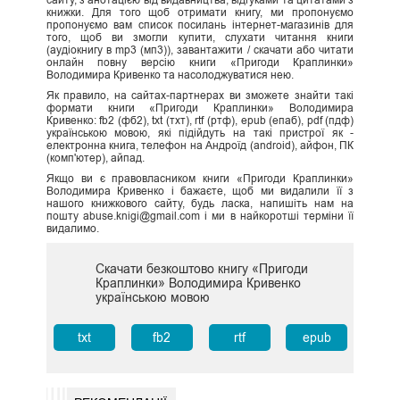
сайту, з анотацією від видавництва, відгуками та цитатами з
книжки. Для того щоб отримати книгу, ми пропонуємо
пропонуємо вам список посилань інтернет-магазинів для
того, щоб ви змогли купити, слухати читання книги
(аудіокнигу в mp3 (мп3)), завантажити / скачати або читати
онлайн повну версію книги «Пригоди Краплинки»
Володимира Кривенко та насолоджуватися нею.
Як правило, на сайтах-партнерах ви зможете знайти такі
формати книги «Пригоди Краплинки» Володимира
Кривенко: fb2 (фб2), txt (тхт), rtf (ртф), epub (епаб), pdf (пдф)
українською мовою, які підійдуть на такі пристрої як -
електронна книга, телефон на Андроїд (android), айфон, ПК
(комп'ютер), айпад.
Якщо ви є правовласником книги «Пригоди Краплинки»
Володимира Кривенко і бажаєте, щоб ми видалили її з
нашого книжкового сайту, будь ласка, напишіть нам на
пошту abuse.knigi@gmail.com і ми в найкоротші терміни її
видалимо.
Скачати безкоштово книгу «Пригоди
Краплинки» Володимира Кривенко
українською мовою
txt
fb2
rtf
epub