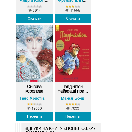
Андрій Кокотюха
Френсіс Еліза Бернетт
3914
11555
Скачати
Скачати
Снігова
Паддінгтон.
королева
Найкращі при...
Майкл Бонд
Ганс Христіан Андерсен
19383
7633
Перейти
Перейти
ВІДГУКИ НА КНИГУ «ПОПЕЛЮШКА»