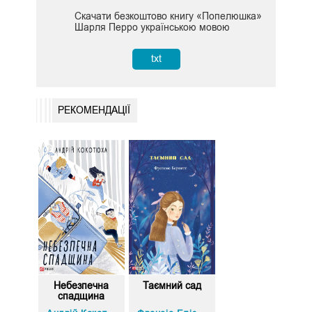
Скачати безкоштово книгу «Попелюшка»
Шарля Перро українською мовою
txt
РЕКОМЕНДАЦІЇ
Небезпечна
Таємний сад
спадщина