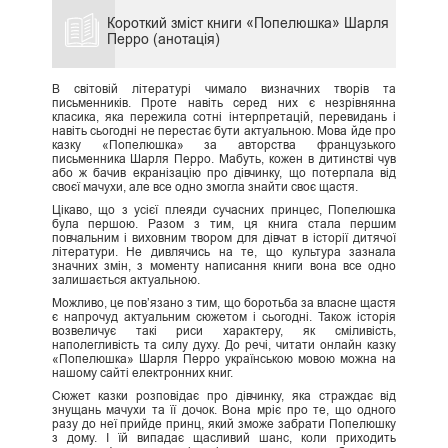
Короткий зміст книги «Попелюшка» Шарля
Перро (анотація)
В світовій літературі чимало визначних творів та
письменників. Проте навіть серед них є незрівнянна
класика, яка пережила сотні інтерпретацій, перевидань і
навіть сьогодні не перестає бути актуальною. Мова йде про
казку «Попелюшка» за авторства французького
письменника Шарля Перро. Мабуть, кожен в дитинстві чув
або ж бачив екранізацію про дівчинку, що потерпала від
своєї мачухи, але все одно змогла знайти своє щастя.
Цікаво, що з усієї плеяди сучасних принцес, Попелюшка
була першою. Разом з тим, ця книга стала першим
повчальним і виховним твором для дівчат в історії дитячої
літератури. Не дивлячись на те, що культура зазнала
значних змін, з моменту написання книги вона все одно
залишається актуальною.
Можливо, це пов’язано з тим, що боротьба за власне щастя
є напрочуд актуальним сюжетом і сьогодні. Також історія
возвеличує такі риси характеру, як сміливість,
наполегливість та силу духу. До речі, читати онлайн казку
«Попелюшка» Шарля Перро українською мовою можна на
нашому сайті електронних книг.
Сюжет казки розповідає про дівчинку, яка страждає від
знущань мачухи та її дочок. Вона мріє про те, що одного
разу до неї прийде принц, який зможе забрати Попелюшку
з дому. І їй випадає щасливий шанс, коли приходить