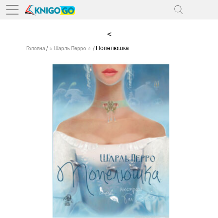
<
Попелюшка
Головна
⭐ Шарль Перро ⭐