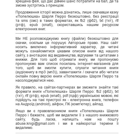
хрещена фея, що дає дівчині шанс потрапити на бал, де та
зможе зустрітись з принцом.
Продовження історії можна дізнатись, лише скачавши казку
«Попелюшка» Шарля Перро безкоштовно, без реєстрації
та sms (смс) в таких форматах, як fb2 (фб2), txt (тхт), rtf
(ртф), epub (єпаб), скориставшись нашим ресурсом
електронних книг.
Ми НЕ розповсюджуємо книгу (файли) безкоштовно для
скачки, оскільки це порушує Авторське право. Наш сайт
носить виключно інформативний характер, де читачі
можуть ознайомитися цікавим описом книги від нашого
сайту, з анотацією від видавництва, відгуками та цитатами з
книжки. Для того щоб отримати книгу, ми пропонуємо
пропонуємо вам список посилань інтернет-магазинів для
того, щоб ви змогли купити, слухати читання книги
(аудіокнигу в mp3 (мп3)), завантажити / скачати або читати
онлайн повну версію книги «Попелюшка» Шарля Перро та
насолоджуватися нею.
Як правило, на сайтах-партнерах ви зможете знайти такі
формати книги «Попелюшка» Шарля Перро: fb2 (фб2), txt
(тхт), rtf (ртф), epub (епаб), pdf (пдф) українською мовою, які
підійдуть на такі пристрої як - електронна книга, телефон
на Андроїд (android), айфон, ПК (комп'ютер), айпад.
Якщо ви є правовласником книги «Попелюшка» Шарля
Перро і бажаєте, щоб ми видалили її з нашого книжкового
сайту, будь ласка, напишіть нам на пошту
abuse.knigi@gmail.com і ми в найкоротші терміни її
видалимо.