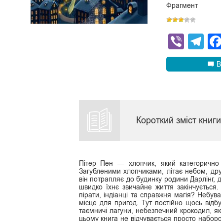
Фрагмент
Viber
Te
В
Короткий зміст книг
Пітер Пен — хлопчик, який категорично
Загубленими хлопчиками, літає небом, дру
він потрапляє до будинку родини Дарлінг, 
швидко їхнє звичайне життя закінчується. 
пірати, індіанці та справжня магія? Небув
місце для пригод. Тут постійно щось відб
таємничі лагуни, небезпечний крокодил, яки
цьому книга не відчувається просто набор