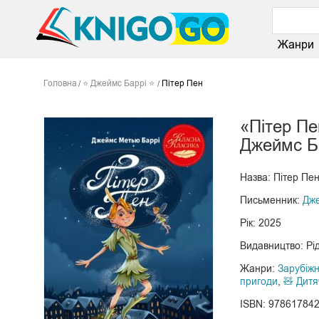
Жанри
Головна
⭐ Джеймс Баррі ⭐
Пітер Пен
«Пітер Пе
Джеймс Б
Назва: Пітер Пе
Письменник:
Дже
Рік: 2025
Видавництво: Рі
Жанри:
Зарубіжн
пригоди
,
🧸 Дитя
ISBN: 97861784