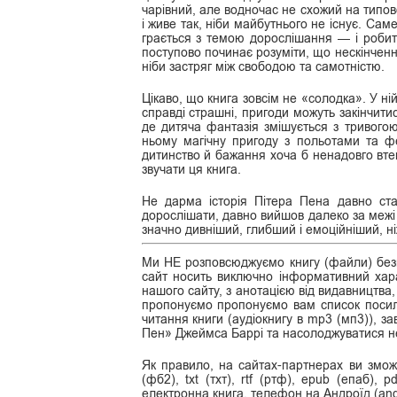
чарівний, але водночас не схожий на типов
і живе так, ніби майбутнього не існує. Сам
грається з темою дорослішання — і робит
поступово починає розуміти, що нескінченн
ніби застряг між свободою та самотністю.
Цікаво, що книга зовсім не «солодка». У ні
справді страшні, пригоди можуть закінчит
де дитяча фантазія змішується з тривого
ньому магічну пригоду з польотами та ф
дитинство й бажання хоча б ненадовго втек
звучати ця книга.
Не дарма історія Пітера Пена давно ста
дорослішати, давно вийшов далеко за межі 
значно дивніший, глибший і емоційніший, ніж
Ми НЕ розповсюджуємо книгу (файли) безк
сайт носить виключно інформативний хара
нашого сайту, з анотацією від видавництва,
пропонуємо пропонуємо вам список посила
читання книги (аудіокнигу в mp3 (мп3)), з
Пен» Джеймса Баррі та насолоджуватися н
Як правило, на сайтах-партнерах ви змож
(фб2), txt (тхт), rtf (ртф), epub (епаб), 
електронна книга, телефон на Андроїд (and