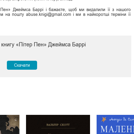
 Пен» Джеймса Баррі і бажаєте, щоб ми видалили її з нашого
ам на пошту abuse.knigi@gmail.com і ми в найкоротші терміни її
 книгу «Пітер Пен» Джеймса Баррі
Скачати