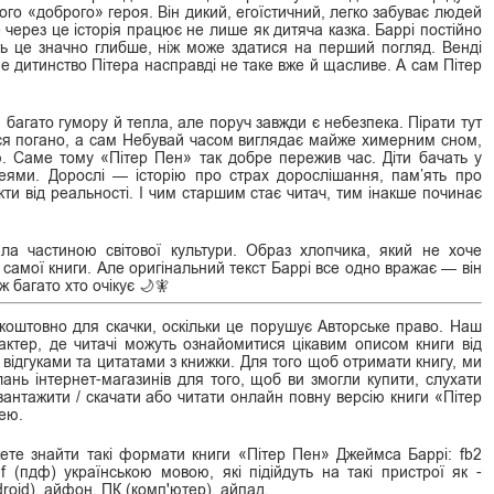
ого «доброго» героя. Він дикий, егоїстичний, легко забуває людей
е через це історія працює не лише як дитяча казка. Баррі постійно
ь це значно глибше, ніж може здатися на перший погляд. Венді
е дитинство Пітера насправді не таке вже й щасливе. А сам Пітер
й багато гумору й тепла, але поруч завжди є небезпека. Пірати тут
ися погано, а сам Небувай часом виглядає майже химерним сном,
ю. Саме тому «Пітер Пен» так добре пережив час. Діти бачать у
еями. Дорослі — історію про страх дорослішання, пам’ять про
ти від реальності. І чим старшим стає читач, тим інакше починає
ла частиною світової культури. Образ хлопчика, який не хоче
самої книги. Але оригінальний текст Баррі все одно вражає — він
 багато хто очікує 🌙🧚
оштовно для скачки, оскільки це порушує Авторське право. Наш
ктер, де читачі можуть ознайомитися цікавим описом книги від
 відгуками та цитатами з книжки. Для того щоб отримати книгу, ми
нь інтернет-магазинів для того, щоб ви змогли купити, слухати
авантажити / скачати або читати онлайн повну версію книги «Пітер
ею.
ете знайти такі формати книги «Пітер Пен» Джеймса Баррі: fb2
pdf (пдф) українською мовою, які підійдуть на такі пристрої як -
roid), айфон, ПК (комп'ютер), айпад.