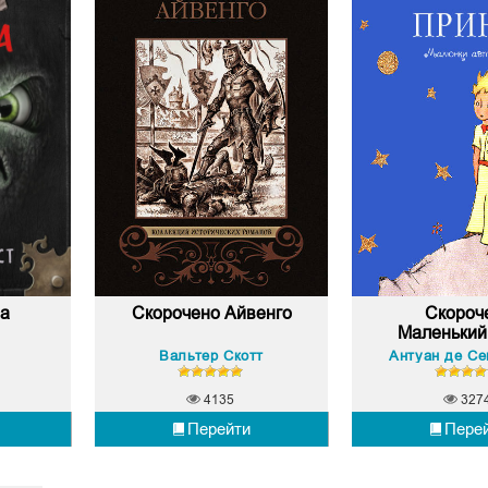
ла
Скорочено Айвенго
Скороч
Маленький
Вальтер Скотт
4135
327
Перейти
Пере