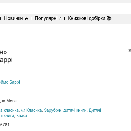
<
Новинки 🔥
Популярні ⭐
Книжкові добірки 📚
н»
аррі
н
ймс Баррі
дна Мова
а класика
,
📜 Класика
,
Зарубіжні дитячі книги
,
Дитячі
чі книги
,
Казки
26781