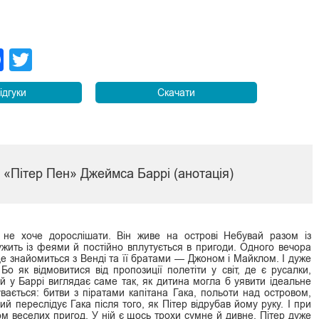
legram
Facebook
Twitter
ідгуки
Скачати
и «Пітер Пен» Джеймса Баррі (анотація)
 не хоче дорослішати. Він живе на острові Небувай разом із
жить із феями й постійно вплутується в пригоди. Одного вечора
де знайомиться з Венді та її братами — Джоном і Майклом. І дуже
Бо як відмовитися від пропозиції полетіти у світ, де є русалки,
ай у Баррі виглядає саме так, як дитина могла б уявити ідеальне
увається: битви з піратами капітана Гака, польоти над островом,
й переслідує Гака після того, як Пітер відрубав йому руку. І при
ом веселих пригод. У ній є щось трохи сумне й дивне. Пітер дуже