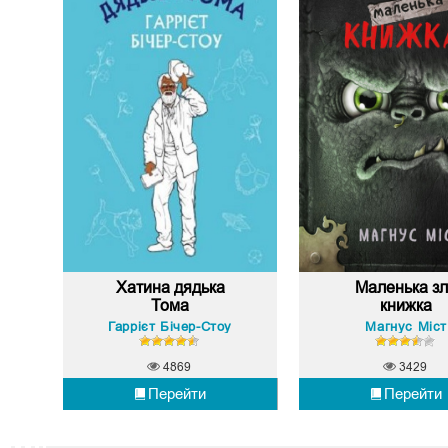
Хатина дядька
Маленька з
Тома
книжка
Гаррієт Бічер-Стоу
Магнус Міст
4869
3429
Перейти
Перейти