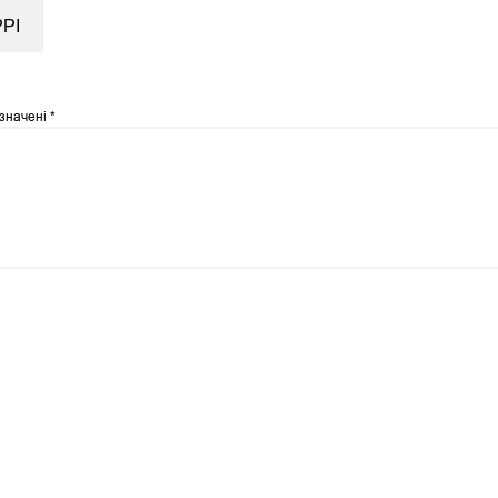
РІ
означені
*