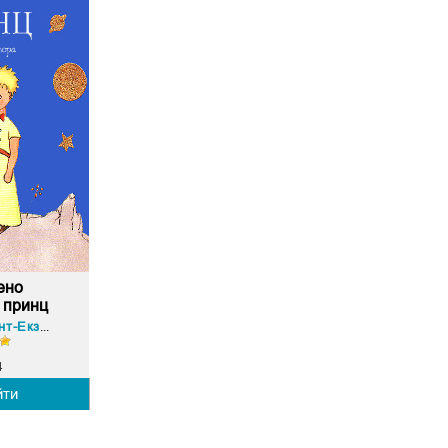
ено
 принц
Антуан де Сент-Екзюпері
4
йти