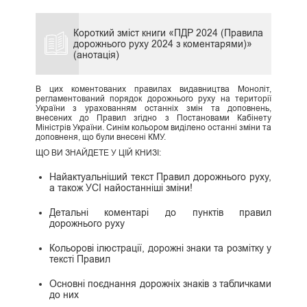
Короткий зміст книги «ПДР 2024 (Правила
дорожнього руху 2024 з коментарями)»
(анотація)
В цих коментованих правилах видавництва Моноліт,
регламентований порядок дорожнього руху на території
України з урахованням останніх змін та доповнень,
внесених до Правил згідно з Постановами Кабінету
Міністрів України. Синім кольором виділено останні зміни та
доповненя, що були внесені КМУ.
ЩО ВИ ЗНАЙДЕТЕ У ЦІЙ КНИЗІ:
Найактуальніший текст Правил дорожнього руху,
а також УСІ найостанніші зміни!
Детальні коментарі до пунктів правил
дорожнього руху
Кольорові ілюстрації, дорожні знаки та розмітку у
тексті Правил
Основні поєднання дорожніх знаків з табличками
до них