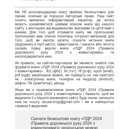
Ми НЕ розповсюджуємо книгу (файли) безкоштовно для
скачки, оскільки це порушує Авторське право. Наш сайт
носить виключно інформативний характер, де читачі
можуть ознайомитися цікавим описом книги від нашого
сайту, з анотацією від видавництва, відгуками та цитатами з
книжки. Для того щоб отримати книгу, ми пропонуємо
пропонуємо вам список посилань інтернет-магазинів для
того, щоб ви змогли купити, слухати читання книги
(аудіокнигу в mp3 (мп3)), завантажити / скачати або читати
онлайн повну версію книги «ПДР 2024 (Правила
дорожнього руху 2024 з коментарями)» та
насолоджуватися нею.
Як правило, на сайтах-партнерах ви зможете знайти такі
формати книги «ПДР 2024 (Правила дорожнього руху 2024
з коментарями)» : fb2 (фб2), txt (тхт), rtf (ртф), epub (епаб),
pdf (пдф) українською мовою, які підійдуть на такі пристрої
як - електронна книга, телефон на Андроїд (android),
айфон, ПК (комп'ютер), айпад.
Якщо ви є правовласником книги «ПДР 2024 (Правила
дорожнього руху 2024 з коментарями)» і бажаєте, щоб ми
видалили її з нашого книжкового сайту, будь ласка, напишіть
нам на пошту abuse.knigi@gmail.com і ми в найкоротші
терміни її видалимо.
Скачати безкоштово книгу «ПДР 2024
(Правила дорожнього руху 2024 з
коментарями)» українською мовою