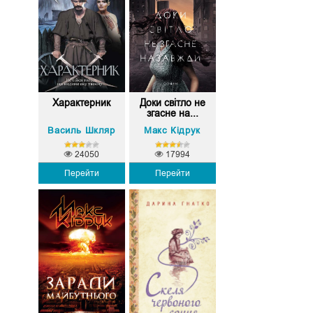
Характерник
Доки світло не
згасне на...
Василь Шкляр
Макс Кідрук
24050
17994
Перейти
Перейти