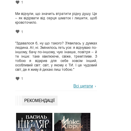
1
Ми відчули, що значить втратити рідну душу. Це
– як відірвати від серця шматок і лишити, щоб
кровоточило.
1
"Здавалося б, ну що такого? З'явилась у думках
людина. Ат, ні. Змінилось геть усе: я відчуваю по-
іншому, бачу по-іншому, чую інакше, повітря – й
те інше: таке хвилююче, свіже, тремтливе. З
тобою я відкрив для себе зовсім інший,
особливий світ: світ, у якому є ТИ. І це чудовий
світ, де я живу й дихаю лиш тобою."
1
Всі цитати
РЕКОМЕНДАЦІЇ