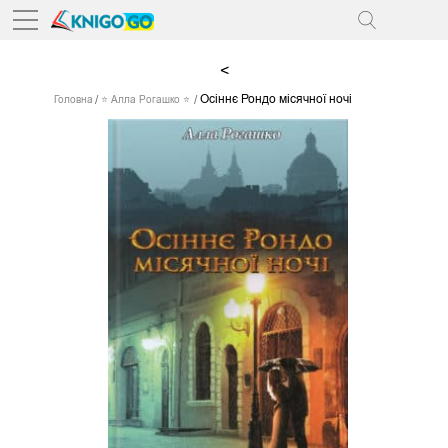
<
Осіннє Рондо місячної ночі
Головна
⭐ Алла Рогашко ⭐