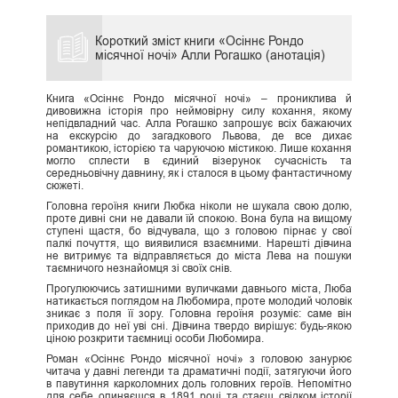
Короткий зміст книги «Осіннє Рондо
місячної ночі» Алли Рогашко (анотація)
Книга «Осіннє Рондо місячної ночі» – прониклива й
дивовижна історія про неймовірну силу кохання, якому
непідвладний час. Алла Рогашко запрошує всіх бажаючих
на екскурсію до загадкового Львова, де все дихає
романтикою, історією та чаруючою містикою. Лише кохання
могло сплести в єдиний візерунок сучасність та
середньовічну давнину, як і сталося в цьому фантастичному
сюжеті.
Головна героїня книги Любка ніколи не шукала свою долю,
проте дивні сни не давали їй спокою. Вона була на вищому
ступені щастя, бо відчувала, що з головою пірнає у свої
палкі почуття, що виявилися взаємними. Нарешті дівчина
не витримує та відправляється до міста Лева на пошуки
таємничого незнайомця зі своїх снів.
Прогулюючись затишними вуличками давнього міста, Люба
натикається поглядом на Любомира, проте молодий чоловік
зникає з поля її зору. Головна героїня розуміє: саме він
приходив до неї уві сні. Дівчина твердо вирішує: будь-якою
ціною розкрити таємниці особи Любомира.
Роман «Осіннє Рондо місячної ночі» з головою занурює
читача у давні легенди та драматичні події, затягуючи його
в павутиння карколомних доль головних героїв. Непомітно
для себе опиняєшся в 1891 році та стаєш свідком історії