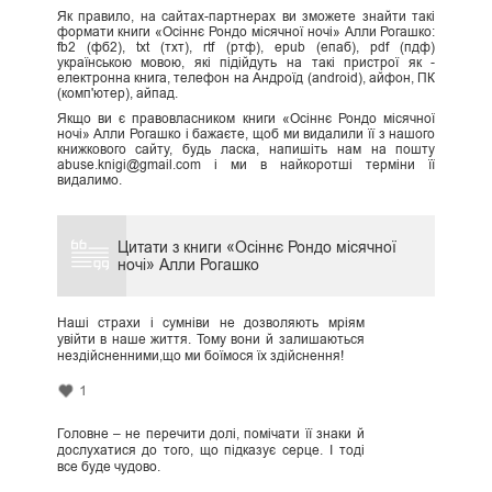
Як правило, на сайтах-партнерах ви зможете знайти такі
формати книги «Осіннє Рондо місячної ночі» Алли Рогашко:
fb2 (фб2), txt (тхт), rtf (ртф), epub (епаб), pdf (пдф)
українською мовою, які підійдуть на такі пристрої як -
електронна книга, телефон на Андроїд (android), айфон, ПК
(комп'ютер), айпад.
Якщо ви є правовласником книги «Осіннє Рондо місячної
ночі» Алли Рогашко і бажаєте, щоб ми видалили її з нашого
книжкового сайту, будь ласка, напишіть нам на пошту
abuse.knigi@gmail.com і ми в найкоротші терміни її
видалимо.
Цитати з книги «Осіннє Рондо місячної
ночі» Алли Рогашко
Наші страхи і сумніви не дозволяють мріям
увійти в наше життя. Тому вони й залишаються
нездійсненними,що ми боїмося їх здійснення!
1
Головне – не перечити долі, помічати її знаки й
дослухатися до того, що підказує серце. І тоді
все буде чудово.