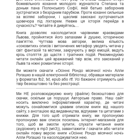
божевільного кохання молодого журналіста Степана та
доньки пана Полонського Софії, якій батько заборонив
зустрічатися з безрідним парубком. Проте коханні сильніше
за всілякі заборони, і щасливі закохані зустрічаються
щовечора під ліхтарем. Невже ця історія перейде в
сучасність? Читайте й дивуйтесь…
Книга дозволяє насолодитися чарівними краєвидами
Львова, пройнятися його запахами й душею, історичною
пам’яттю. Чуттєва мова авторки, велика кількість
«соковитих» описів і витончених метафор уводять читача у
світ фантазій та містики, закручують у вирі емоцій, ведуть
крізь століття до щастя і трагічних подій. Рекомендуємо
читати онлайн цей вражаючий твір всім, хто закоханий у
Львів та ніжні романтичні історії.
Ви можете скачати «Осіннє Рондо місячної ночі» Алли
Рогашко в нашій електронній бібліотеці, обравши матеріали
у форматах fb2, txt, epub або rtf. Усі бажаючі отримують цей
твір безкоштовно та без реєстрації.
Ми НЕ розповсюджуємо книгу (файли) безкоштовно для
скачки, оскільки це порушує Авторське право. Наш сайт
носить виключно інформативний характер, де читачі
можуть ознайомитися цікавим описом книги від нашого
сайту, з анотацією від видавництва, відгуками та цитатами з
книжки. Для того щоб отримати книгу, ми пропонуємо
пропонуємо вам список посилань інтернет-магазинів для
того, щоб ви змогли купити, слухати читання книги
(аудіокнигу в mp3 (мп3)), завантажити / скачати або читати
онлайн повну версію книги «Осіннє Рондо місячної ночі»
Алли Рогашко та насолоджуватися нею.