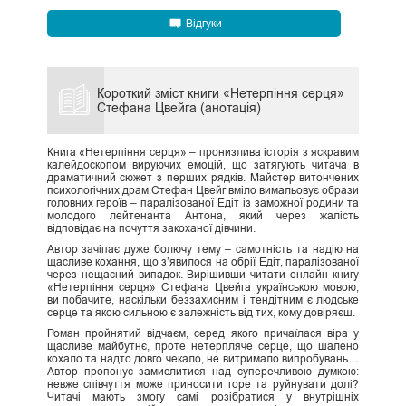
Відгуки
Короткий зміст книги «Нетерпіння серця»
Стефана Цвейга (анотація)
Книга «Нетерпіння серця» – пронизлива історія з яскравим
калейдоскопом вируючих емоцій, що затягують читача в
драматичний сюжет з перших рядків. Майстер витончених
психологічних драм Стефан Цвейг вміло вимальовує образи
головних героїв – паралізованої Едіт із заможної родини та
молодого лейтенанта Антона, який через жалість
відповідає на почуття закоханої дівчини.
Автор зачіпає дуже болючу тему – самотність та надію на
щасливе кохання, що з’явилося на обрії Едіт, паралізованої
через нещасний випадок. Вирішивши читати онлайн книгу
«Нетерпіння серця» Стефана Цвейга українською мовою,
ви побачите, наскільки беззахисним і тендітним є людське
серце та якою сильною є залежність від тих, кому довіряєш.
Роман пройнятий відчаєм, серед якого причаїлася віра у
щасливе майбутнє, проте нетерпляче серце, що шалено
кохало та надто довго чекало, не витримало випробувань…
Автор пропонує замислитися над суперечливою думкою:
невже співчуття може приносити горе та руйнувати долі?
Читачі мають змогу самі розібратися у внутрішніх