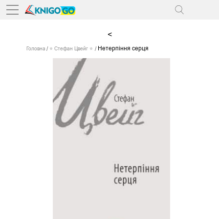
<
Нетерпіння серця
Головна
⭐ Стефан Цвейг ⭐