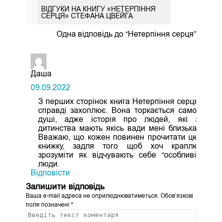
ВІДГУКИ НА КНИГУ «НЕТЕРПІННЯ
СЕРЦЯ» СТЕФАНА ЦВЕЙГА
Одна відповідь до “Нетерпіння серця”
Даша
09.09.2022
З перших сторінок книга Нетерпіння серця
справді захоплює. Вона торкається самої
душі, адже історія про людей, які з
дитинства мають якісь вади мені близька.
Вважаю, що кожен повинен прочитати цю
книжку, задля того щоб хоч краплю
зрозуміти як відчувають себе “особливі”
люди.
Відповіcти
Залишити відповідь
Ваша e-mail адреса не оприлюднюватиметься.
Обов’язкові
поля позначені
*