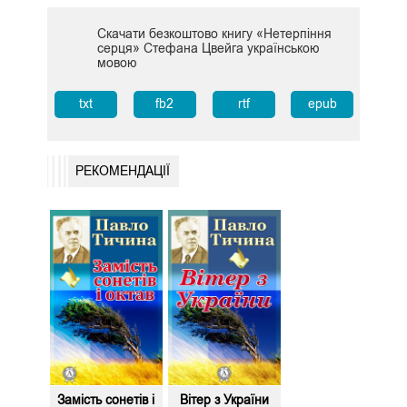
Скачати безкоштово книгу «Нетерпіння
серця» Стефана Цвейга українською
мовою
txt
fb2
rtf
epub
РЕКОМЕНДАЦІЇ
Замість сонетів і
Вітер з України