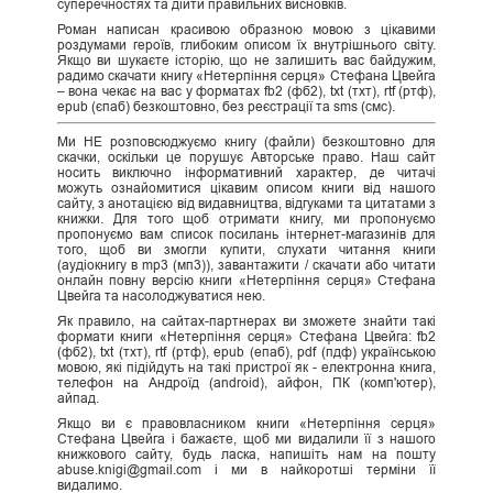
суперечностях та дійти правильних висновків.
Роман написан красивою образною мовою з цікавими
роздумами героїв, глибоким описом їх внутрішнього світу.
Якщо ви шукаєте історію, що не залишить вас байдужим,
радимо скачати книгу «Нетерпіння серця» Стефана Цвейга
– вона чекає на вас у форматах fb2 (фб2), txt (тхт), rtf (ртф),
epub (єпаб) безкоштовно, без реєстрації та sms (смс).
Ми НЕ розповсюджуємо книгу (файли) безкоштовно для
скачки, оскільки це порушує Авторське право. Наш сайт
носить виключно інформативний характер, де читачі
можуть ознайомитися цікавим описом книги від нашого
сайту, з анотацією від видавництва, відгуками та цитатами з
книжки. Для того щоб отримати книгу, ми пропонуємо
пропонуємо вам список посилань інтернет-магазинів для
того, щоб ви змогли купити, слухати читання книги
(аудіокнигу в mp3 (мп3)), завантажити / скачати або читати
онлайн повну версію книги «Нетерпіння серця» Стефана
Цвейга та насолоджуватися нею.
Як правило, на сайтах-партнерах ви зможете знайти такі
формати книги «Нетерпіння серця» Стефана Цвейга: fb2
(фб2), txt (тхт), rtf (ртф), epub (епаб), pdf (пдф) українською
мовою, які підійдуть на такі пристрої як - електронна книга,
телефон на Андроїд (android), айфон, ПК (комп'ютер),
айпад.
Якщо ви є правовласником книги «Нетерпіння серця»
Стефана Цвейга і бажаєте, щоб ми видалили її з нашого
книжкового сайту, будь ласка, напишіть нам на пошту
abuse.knigi@gmail.com і ми в найкоротші терміни її
видалимо.