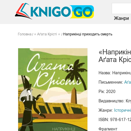
Жанри
Головна
⭐ Аґата Крісті ⭐
Наприкінці приходить смерть
«Наприкін
Аґата Кріс
Назва: Наприкін
Письменник:
Аґа
Рік: 2020
Видавництво: Кл
Жанри:
Історичн
ISBN: 978-617-1
Фрагмент