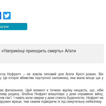
legram
Facebook
Twitter
ідгуки
и «Наприкінці приходить смерть» Аґати
ста Нофрет» – не зовсім типовий для Агати Крісті роман. Він
у. Це історія вбивства підступної наложниці, яка мала місце ще у
тає фатальною. Цей момент є точкою відліку нещасть, що, ніби
сливу родину. Злобна Нофрет влаштовує у домі справжню війну,
в сім’ї. І навіть коли сварки у домі стають буденністю, Нофрет не
 дружин жреця, тим самим підводячи їх під смертельну небезпеку.