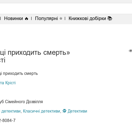
<
Новинки 🔥
Популярні ⭐
Книжкові добірки 📚
ці приходить смерть»
ті
ці приходить смерть
та Крісті
уб Сімейного Дозвілля
і детективи
,
Класичні детективи
,
🕵 Детективи
2-8084-7