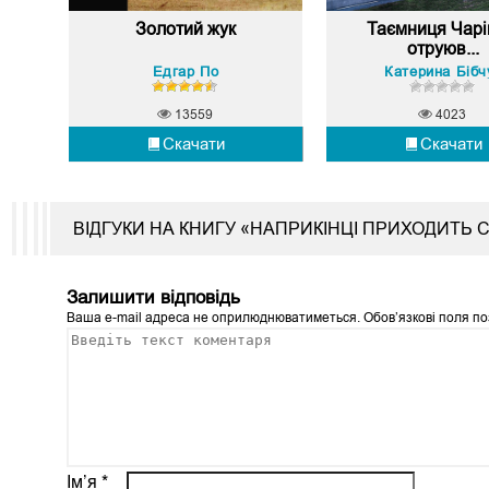
Золотий жук
Таємниця Чарі
отруюв...
Едгар По
Катерина Бібч
13559
4023
Скачати
Скачати
ВІДГУКИ НА КНИГУ «НАПРИКІНЦІ ПРИХОДИТЬ С
Залишити відповідь
Ваша e-mail адреса не оприлюднюватиметься.
Обов’язкові поля п
Ім’я
*