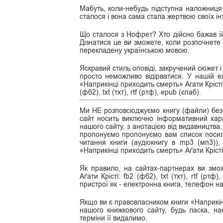
Мабуть, коли-небудь підступна наложниця
сталося і вона сама стала жертвою своїх інт
Що сталося з Нофрет? Хто дійсно бажав їй
Дізнатися це ви зможете, коли розпочнете 
перекладену українською мовою.
Яскравий стиль оповіді, закручений сюжет і
просто неможливо відірватися. У нашій ел
«Наприкінці приходить смерть» Агати Крісті
(фб2), txt (тхт), rtf (ртф), epub (єпаб).
Ми НЕ розповсюджуємо книгу (файли) безк
сайт носить виключно інформативний хара
нашого сайту, з анотацією від видавництва,
пропонуємо пропонуємо вам список посила
читання книги (аудіокнигу в mp3 (мп3))
«Наприкінці приходить смерть» Аґати Кріст
Як правило, на сайтах-партнерах ви змо
Аґати Крісті: fb2 (фб2), txt (тхт), rtf (рт
пристрої як - електронна книга, телефон на
Якщо ви є правовласником книги «Наприкінц
нашого книжкового сайту, будь ласка, н
терміни її видалимо.