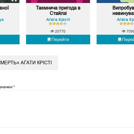
вної
Таємнича пригода в
Випробу
Стайлзі
невинува
ук
Аґата Крісті
Аґата Кр
20770
709
Перейти
Пере
МЕРТЬ» АҐАТИ КРІСТІ
означені
*