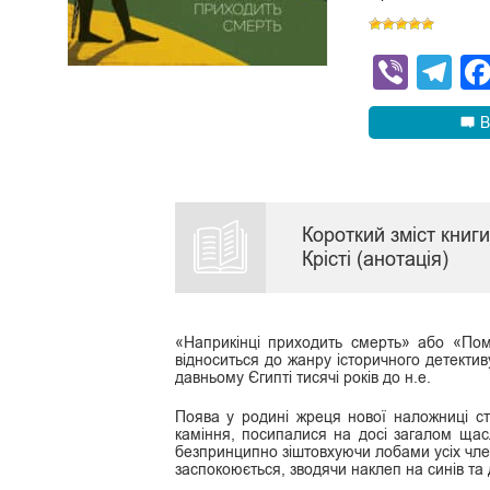
Viber
Te
В
Короткий зміст книг
Крісті (анотація)
«Наприкінці приходить смерть» або «Пом
відноситься до жанру історичного детектив
давньому Єгипті тисячі років до н.е.
Поява у родині жреця нової наложниці с
каміння, посипалися на досі загалом ща
безпринципно зіштовхуючи лобами усіх члені
заспокоюється, зводячи наклеп на синів та