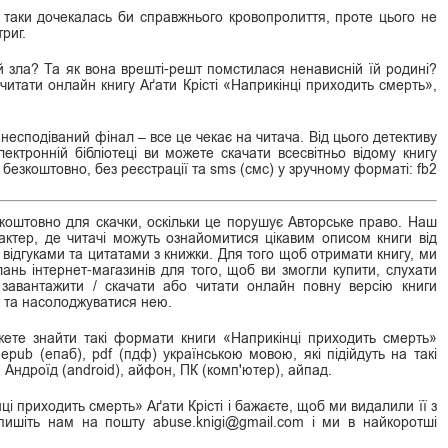
 таки дочекалась би справжнього кровопролиття, проте цього не
риг.
 зла? Та як вона врешті-решт помстилася ненависній їй родині?
читати онлайн книгу Аґати Крісті «Наприкінці приходить смерть»,
 несподіваний фінал – все це чекає на читача. Від цього детективу
ектронній бібліотеці ви можете скачати всесвітньо відому книгу
 безкоштовно, без реєстрації та sms (смс) у зручному форматі: fb2
оштовно для скачки, оскільки це порушує Авторське право. Наш
ктер, де читачі можуть ознайомитися цікавим описом книги від
 відгуками та цитатами з книжки. Для того щоб отримати книгу, ми
нь інтернет-магазинів для того, щоб ви змогли купити, слухати
, завантажити / скачати або читати онлайн повну версію книги
і та насолоджуватися нею.
жете знайти такі формати книги «Наприкінці приходить смерть»
ф), epub (епаб), pdf (пдф) українською мовою, які підійдуть на такі
 Андроїд (android), айфон, ПК (комп'ютер), айпад.
і приходить смерть» Аґати Крісті і бажаєте, щоб ми видалили її з
апишіть нам на пошту abuse.knigi@gmail.com і ми в найкоротші