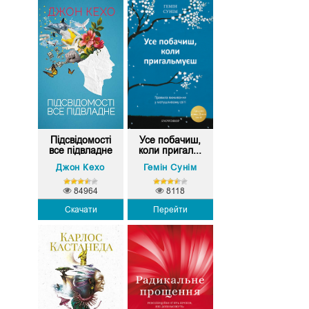
Підсвідомості
Усе побачиш,
все підвладне
коли пригал...
Джон Кехо
Гемін Сунім
84964
8118
Скачати
Перейти