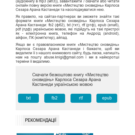
(аудіокнигу в mp3 (мп3)), завантажити / скачати або читати
онлайн повну версію книги «Мистецтво сновидінь» Карлоса
Сезара Арана Кастанеди та насолоджуватися нею.
Як правило, на сайтах-партнерах ви зможете знайти такі
формати книги «Мистецтво сновидінь» Карлоса Сезара
Арана Кастанеди: fb2 (фб2), txt (тхт), rtf (ртф), epub (епаб),
pdf (пдф) українською мовою, які підійдуть на такі пристрої
як - електронна книга, телефон на Андроїд (android),
айфон, ПК (комп'ютер), айпад.
Якщо ви є правовласником книги «Мистецтво сновидінь»
Карлоса Сезара Арана Кастанеди і бажаєте, щоб ми
видалили її з нашого книжкового сайту, будь ласка, напишіть
нам на пошту abuse.knigi@gmail.com і ми в найкоротші
терміни її видалимо.
Скачати безкоштово книгу «Мистецтво
сновидінь» Карлоса Сезара Арана
Кастанеди українською мовою
txt
fb2
rtf
epub
РЕКОМЕНДАЦІЇ