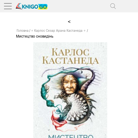
<
Головна
⭐ Карлос Сезар Арана Кастанеда ⭐
Мистецтво сновидінь