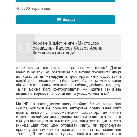
9260
переглядів
Відгуки
Короткий зміст книги «Мистецтво
сновидінь» Карлоса Сезара Арана
Кастанеди (анотація)
А ви знали, що спати – це теж мистецтво? Давня
шаманська техніка, осягнувши яку можна прочинити двері
до інших світів. Мандрувати простором, який будується в
нашій уяві, і виходити за його межі. Усе це можливо лише
під час сну – наймістичнішого і найзагадковішого процесу.
Та чи можна його контролювати? Чи здатна звичайна
людина створювати сновидіння та усвідомлювати їх?
Ми НЕ розповсюджуємо книгу (файли) безкоштовно для
скачки, оскільки це порушує Авторське право. Наш сайт
носить виключно інформативний характер, де читачі
можуть ознайомитися цікавим описом книги від нашого
сайту, з анотацією від видавництва, відгуками та цитатами з
книжки. Для того щоб отримати книгу, ми пропонуємо
пропонуємо вам список посилань інтернет-магазинів для
того, щоб ви змогли купити, слухати читання книги