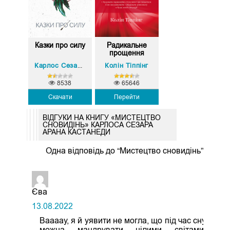
Казки про силу
Радикальне
прощення
Колін Тіппінг
Карлос Сезар Арана Кастанеда
8538
65646
Скачати
Перейти
ВІДГУКИ НА КНИГУ «МИСТЕЦТВО
СНОВИДІНЬ» КАРЛОСА СЕЗАРА
АРАНА КАСТАНЕДИ
Одна відповідь до “Мистецтво сновидінь”
Єва
13.08.2022
Ваааау, я й уявити не могла, що під час сну
можна мандрувати цілими світами,