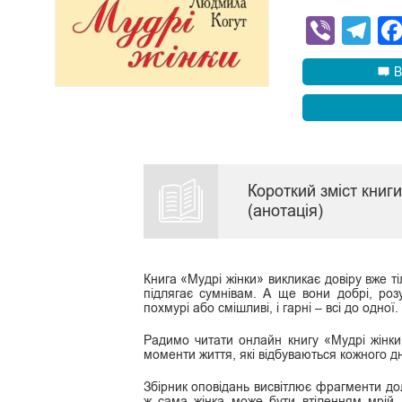
Viber
Te
В
Короткий зміст книг
(анотація)
Книга «Мудрі жінки» викликає довіру вже ті
підлягає сумнівам. А ще вони добрі, розум
похмурі або смішливі, і гарні – всі до одної.
Радимо читати онлайн книгу «Мудрі жінк
моменти життя, які відбуваються кожного дн
Збірник оповідань висвітлює фрагменти долі
ж сама жінка може бути втіленням мрій 