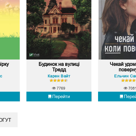
ірку
Будинок на вулиці
Чекай удом
Тредд
поверн
с
Карен Вайт
Ельчин Са
7769
708
Перейти
Пере
ОГУТ