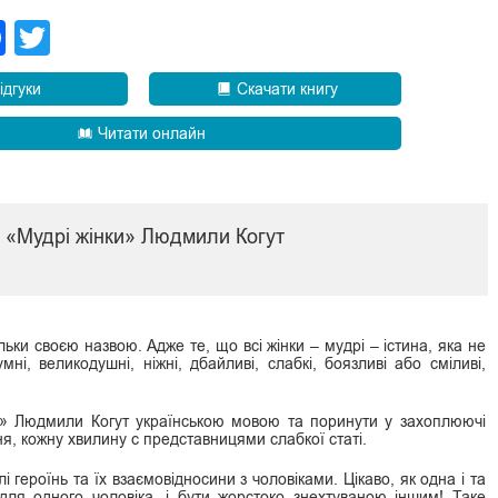
legram
Facebook
Twitter
ідгуки
Скачати книгу
Читати онлайн
и «Мудрі жінки» Людмили Когут
льки своєю назвою. Адже те, що всі жінки – мудрі – істина, яка не
ні, великодушні, ніжні, дбайливі, слабкі, боязливі або сміливі,
и» Людмили Когут українською мовою та поринути у захоплюючі
я, кожну хвилину с представницями слабкої статі.
 героїнь та їх взаємовідносини з чоловіками. Цікаво, як одна і та
для одного чоловіка, і бути жорстоко знехтуваною іншим! Таке