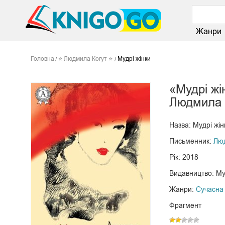
Жанри
Головна
⭐ Людмила Когут ⭐
Мудрі жінки
«Мудрі жі
Людмила 
Назва: Мудрі жін
Письменник:
Люд
Рік: 2018
Видавництво: Му
Жанри:
Сучасна 
Фрагмент