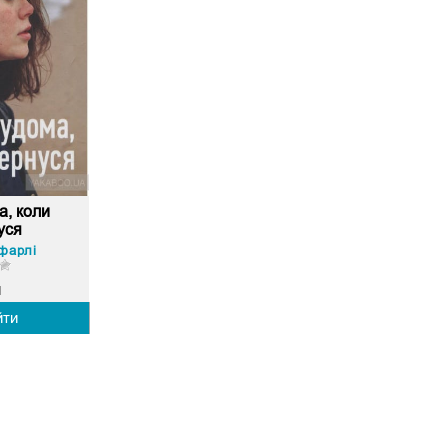
а, коли
уся
фарлі
1
йти