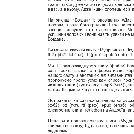
трапляється дуже часто і в цьому є велика
в вас, а в ньому. Адже інший хлопець мріє п
Наприклад, «Богдан» із оповідання «Див
щастям, а вона його зрадила. І тоді чолові
заводив стосунки, то не довготривалі. Мо
успішний чоловік? І вони навіть уявити не 
Богдана…
Ви можете скачати книгу «Мудрі жінки» Люд
fb2 (фб2), txt (тхт), rtf (ртф), epub (єпаб
Ми НЕ розповсюджуємо книгу (файли) безк
сайт носить виключно інформативний хара
нашого сайту, з анотацією від видавництва,
пропонуємо пропонуємо вам список посила
читання книги (аудіокнигу в mp3 (мп3)), з
жінки» Людмили Когут та насолоджуватися
Як правило, на сайтах-партнерах ви зможе
(фб2), txt (тхт), rtf (ртф), epub (епаб), 
електронна книга, телефон на Андроїд (and
Якщо ви є правовласником книги «Мудрі 
книжкового сайту, будь ласка, напишіть н
видалимо.