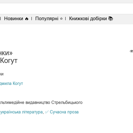
<
Новинки 🔥
Популярні ⭐
Книжкові добірки 📚
нки»
Когут
ки
мила Когут
льтимедійне видавництво Стрельбицького
українська література
,
✅ Сучасна проза