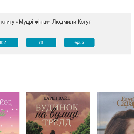
 книгу «Мудрі жінки» Людмили Когут
fb2
rtf
epub