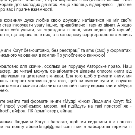
 мораль для молодих дівчаток. Якщо хлопець відвернувся – діло не
ро вас і прагне взаємності.
не кохання» дуже любив свою дружину, натішитися не міг своїм
к став ігнорувати увагу інших, привабливих і гарних дівчат. А якщо
жете собі уявити, як страждали ті пані, яких кидав цей гарний,
могли, що справа не в них, а в холодному серці зрадженого колись
мили Когут безкоштовно, без реєстрації та sms (смс) у форматах:
). Приємного чаювання в компанії з улюбленою книжкою!
оштовно для скачки, оскільки це порушує Авторське право. Наш
ктер, де читачі можуть ознайомитися цікавим описом книги від
 відгуками та цитатами з книжки. Для того щоб отримати книгу, ми
нь інтернет-магазинів для того, щоб ви змогли купити, слухати
авантажити / скачати або читати онлайн повну версію книги «Мудрі
 нею.
те знайти такі формати книги «Мудрі жінки» Людмили Когут: fb2
pdf (пдф) українською мовою, які підійдуть на такі пристрої як -
roid), айфон, ПК (комп'ютер), айпад.
жінки» Людмили Когут і бажаєте, щоб ми видалили її з нашого
ам на пошту abuse.knigi@gmail.com і ми в найкоротші терміни її