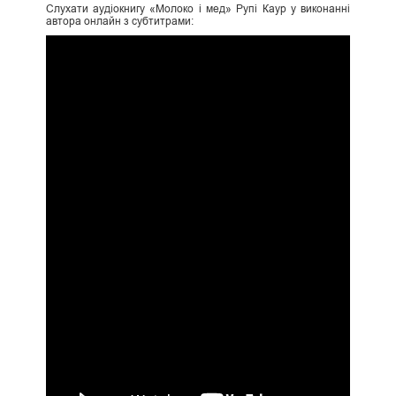
Слухати аудіокнигу «Молоко і мед» Рупі Каур у виконанні
автора онлайн з субтитрами: