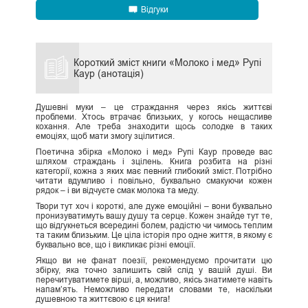
Відгуки
Короткий зміст книги «Молоко і мед» Рупі
Каур (анотація)
Душевні муки – це страждання через якісь життєві
проблеми. Хтось втрачає близьких, у когось нещасливе
кохання. Але треба знаходити щось солодке в таких
емоціях, щоб мати змогу зцілитися.
Поетична збірка «Молоко і мед» Рупі Каур проведе вас
шляхом страждань і зцілень. Книга розбита на різні
категорії, кожна з яких має певний глибокий зміст. Потрібно
читати вдумливо і повільно, буквально смакуючи кожен
рядок – і ви відчуєте смак молока та меду.
Твори тут хоч і короткі, але дуже емоційні – вони буквально
пронизуватимуть вашу душу та серце. Кожен знайде тут те,
що відгукнеться всередині болем, радістю чи чимось теплим
та таким близьким. Це ціла історія про одне життя, в якому є
буквально все, що і викликає різні емоції.
Якщо ви не фанат поезії, рекомендуємо прочитати цю
збірку, яка точно залишить свій слід у вашій душі. Ви
перечитуватимете вірші, а, можливо, якісь знатимете навіть
напам’ять. Неможливо передати словами те, наскільки
душевною та життєвою є ця книга!