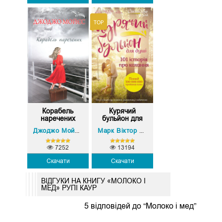
Корабель
Курячий
наречених
бульйон для
душі...
Емі Ньюмарк
Дж
Джоджо Мойєс
Марк Віктор Хансен
,
,
7252
13194
Скачати
Скачати
ВІДГУКИ НА КНИГУ «МОЛОКО І
МЕД» РУПІ КАУР
5 відповідей до “Молоко і мед”