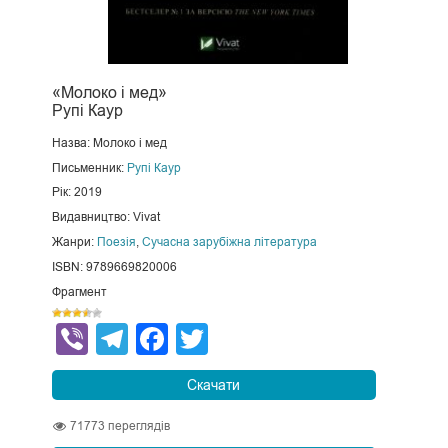
«Молоко і мед»
Рупі Каур
Назва: Молоко і мед
Письменник:
Рупі Каур
Рік: 2019
Видавництво: Vivat
Жанри:
Поезія
,
Сучасна зарубіжна література
ISBN: 9789669820006
Фрагмент
Viber
Telegram
Facebook
Twitter
Скачати
71773
переглядів