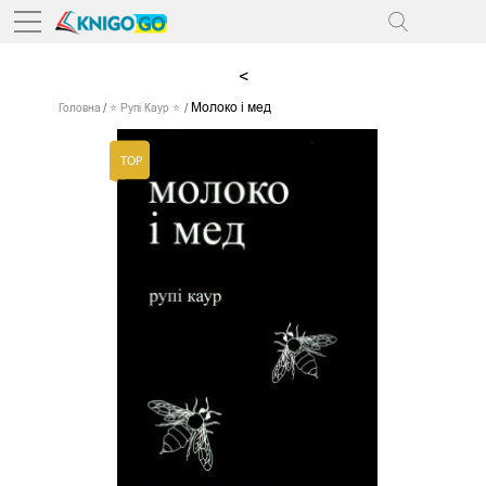
<
Молоко і мед
Головна
⭐ Рупі Каур ⭐