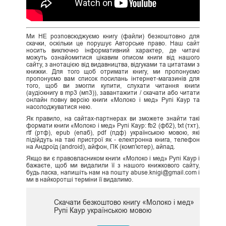
Ми НЕ розповсюджуємо книгу (файли) безкоштовно для
скачки, оскільки це порушує Авторське право. Наш сайт
носить виключно інформативний характер, де читачі
можуть ознайомитися цікавим описом книги від нашого
сайту, з анотацією від видавництва, відгуками та цитатами з
книжки. Для того щоб отримати книгу, ми пропонуємо
пропонуємо вам список посилань інтернет-магазинів для
того, щоб ви змогли купити, слухати читання книги
(аудіокнигу в mp3 (мп3)), завантажити / скачати або читати
онлайн повну версію книги «Молоко і мед» Рупі Каур та
насолоджуватися нею.
Як правило, на сайтах-партнерах ви зможете знайти такі
формати книги «Молоко і мед» Рупі Каур: fb2 (фб2), txt (тхт),
rtf (ртф), epub (епаб), pdf (пдф) українською мовою, які
підійдуть на такі пристрої як - електронна книга, телефон
на Андроїд (android), айфон, ПК (комп'ютер), айпад.
Якщо ви є правовласником книги «Молоко і мед» Рупі Каур і
бажаєте, щоб ми видалили її з нашого книжкового сайту,
будь ласка, напишіть нам на пошту abuse.knigi@gmail.com і
ми в найкоротші терміни її видалимо.
Скачати безкоштово книгу «Молоко і мед»
Рупі Каур українською мовою