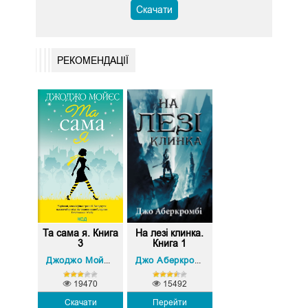
Скачати
РЕКОМЕНДАЦІЇ
Та сама я. Книга
На лезі клинка.
3
Книга 1
Джоджо Мойєс
Джо Аберкромбі
19470
15492
Скачати
Перейти