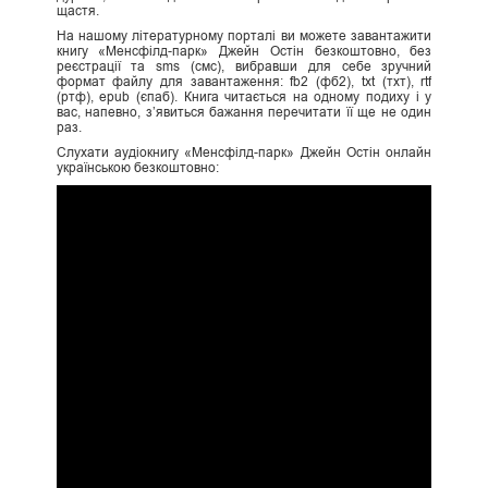
щастя.
На нашому літературному порталі ви можете завантажити
книгу «Менсфілд-парк» Джейн Остін безкоштовно, без
реєстрації та sms (смс), вибравши для себе зручний
формат файлу для завантаження: fb2 (фб2), txt (тхт), rtf
(ртф), epub (єпаб). Книга читається на одному подиху і у
вас, напевно, з’явиться бажання перечитати її ще не один
раз.
Слухати аудіокнигу «Менсфілд-парк» Джейн Остін онлайн
українською безкоштовно: