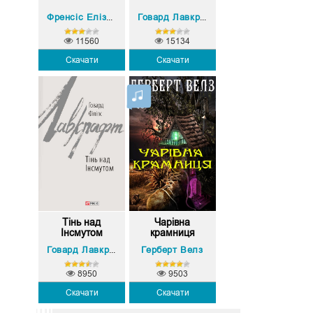
Френсіс Еліза Бернетт
Говард Лавкрафт
11560
15134
Скачати
Скачати
Тінь над
Чарівна
Інсмутом
крамниця
Герберт Велз
Говард Лавкрафт
8950
9503
Скачати
Скачати