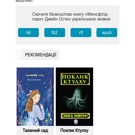
видалимо.
Скачати безкоштово книгу «Менсфілд-
парк» Джейн Остен українською мовою
txt
fb2
rtf
epub
РЕКОМЕНДАЦІЇ
Таємний сад
Поклик Ктулху