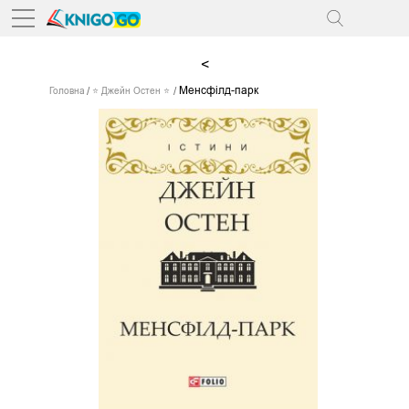
<
Менсфілд-парк
Головна
⭐ Джейн Остен ⭐