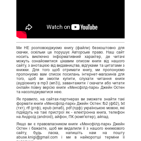
Ми НЕ розповсюджуємо книгу (файли) безкоштовно для
скачки, оскільки це порушує Авторське право. Наш сайт
носить виключно інформативний характер, де читачі
можуть ознайомитися цікавим описом книги від нашого
сайту, з анотацією від видавництва, відгуками та цитатами з
книжки. Для того щоб отримати книгу, ми пропонуємо
пропонуємо вам список посилань інтернет-магазинів для
того, щоб ви змогли купити, слухати читання книги
(аудіокнигу в mp3 (мп3)), завантажити / скачати або читати
онлайн повну версію книги «Менсфілд-парк» Джейн Остен
та насолоджуватися нею.
Як правило, на сайтах-партнерах ви зможете знайти такі
формати книги «Менсфілд-парк» Джейн Остен: fb2 (фб2), txt
(тхт), rtf (ртф), epub (епаб), pdf (пдф) українською мовою, які
підійдуть на такі пристрої як - електронна книга, телефон
на Андроїд (android), айфон, ПК (комп'ютер), айпад.
Якщо ви є правовласником книги «Менсфілд-парк» Джейн
Остен і бажаєте, щоб ми видалили її з нашого книжкового
сайту, будь ласка, напишіть нам на пошту
abuse.knigi@gmail.com і ми в найкоротші терміни її