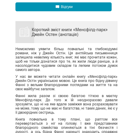
Відгуки
Короткий зміст книги «Менсфілд-парк»
Джейн Остен (анотація)
Неможливо уявити більш повчальні та глибокодумні
романи, ніж у Джейн Остін. Ця англійська письменниця
залишила невелику кількість книг, які має прочитати кожен,
щоб не тільки дізнатися про те, як жили люди раніше, а й
насолодитися чудовим складом та легким потоком думок
самого автора.
У нас ви можете читати онлайн книгу «Менсфілд-парк»
Джейн Остін українською мовою. Це книга про бідну дівчину
Фанні з вельми благородними поглядами на життя та на
своє майбутнє загалом.
Фанні жила разом зі своєю багатою тіткою в маєтку
Менсфілд-парк. До того ж їй неодноразово давали
зрозуміти, що ні на яке вдале заміжжя вона розраховувати
не може, тому що не має ні багатства, ні таких даних, які є у
її двоюрідних сестриць.
Книга повчальна в тому плані, що раптом все
перевертається з ніг на голову. І вже представники
благородного сімейства опиняються в тіні безчестя і
дурості, а ось бідна Фанні нарешті знаходить справжнє