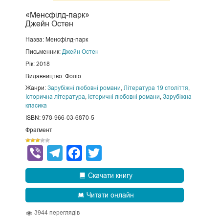
«Менсфілд-парк»
Джейн Остен
Назва: Менсфілд-парк
Письменник:
Джейн Остен
Рік: 2018
Видавництво: Фоліо
Жанри:
Зарубіжні любовні романи
,
Література 19 століття
,
Історична література
,
Історичні любовні романи
,
Зарубіжна
класика
ISBN: 978-966-03-6870-5
Фрагмент
Viber
Telegram
Facebook
Twitter
Скачати книгу
Читати онлайн
3944
переглядів