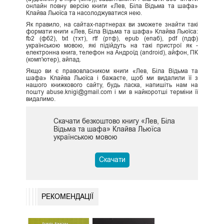
онлайн повну версію книги «Лев, Біла Відьма та шафа»
Клайва Льюїса та насолоджуватися нею.
Як правило, на сайтах-партнерах ви зможете знайти такі
формати книги «Лев, Біла Відьма та шафа» Клайва Льюїса:
fb2 (фб2), txt (тхт), rtf (ртф), epub (епаб), pdf (пдф)
українською мовою, які підійдуть на такі пристрої як -
електронна книга, телефон на Андроїд (android), айфон, ПК
(комп'ютер), айпад.
Якщо ви є правовласником книги «Лев, Біла Відьма та
шафа» Клайва Льюїса і бажаєте, щоб ми видалили її з
нашого книжкового сайту, будь ласка, напишіть нам на
пошту abuse.knigi@gmail.com і ми в найкоротші терміни її
видалимо.
Скачати безкоштово книгу «Лев, Біла
Відьма та шафа» Клайва Льюїса
українською мовою
Скачати
РЕКОМЕНДАЦІЇ