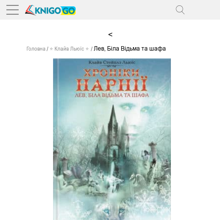
<
Лев, Біла Відьма та шафа
Головна
⭐ Клайв Льюїс ⭐