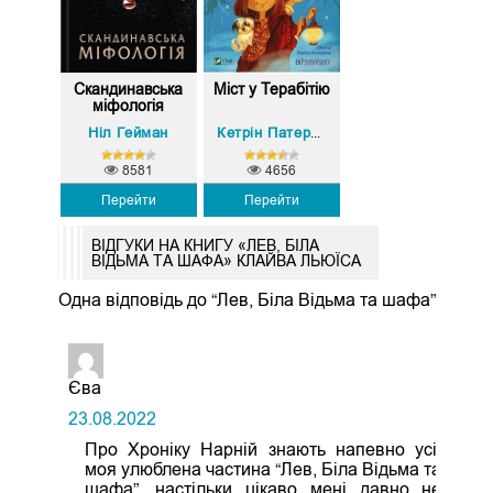
Скандинавська
Міст у Терабітію
міфологія
Ніл Гейман
Кетрін Патерсон
8581
4656
Перейти
Перейти
ВІДГУКИ НА КНИГУ «ЛЕВ, БІЛА
ВІДЬМА ТА ШАФА» КЛАЙВА ЛЬЮЇСА
Одна відповідь до “Лев, Біла Відьма та шафа”
Єва
23.08.2022
Про Хроніку Нарній знають напевно усі,
моя улюблена частина “Лев, Біла Відьма та
шафа”, настільки цікаво мені давно не