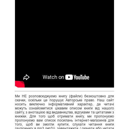
Ми НЕ розповсюджуємо книгу (файли) безкоштовно для
скачки, оскільки це порушує Авторське право. Наш сайт
носить виключно інформативний характер, де читачі
можуть ознайомитися цікавим описом книги від нашого
сайту, з анотацією від видавництва, відгуками та цитатами з
книжки. Для того щоб отримати книгу, ми пропонуємо
пропонуємо вам список посилань інтернет-магазинів для
того, щоб ви змогли купити, слухати читання книги
(аудіокнигу в mp3 (мп3)), завантажити / скачати або читати