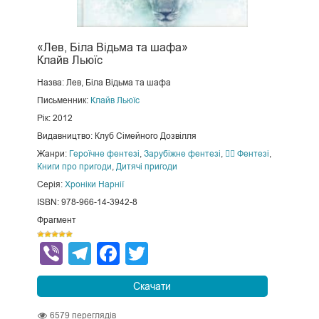
«Лев, Біла Відьма та шафа»
Клайв Льюїс
Назва: Лев, Біла Відьма та шафа
Письменник:
Клайв Льюїс
Рік: 2012
Видавництво: Клуб Сімейного Дозвілля
Жанри:
Героїчне фентезі
,
Зарубіжне фентезі
,
🧙‍♂️ Фентезі
,
Книги про пригоди
,
Дитячі пригоди
Серія:
Хроніки Нарнії
ISBN: 978-966-14-3942-8
Фрагмент
Viber
Telegram
Facebook
Twitter
Скачати
6579
переглядів