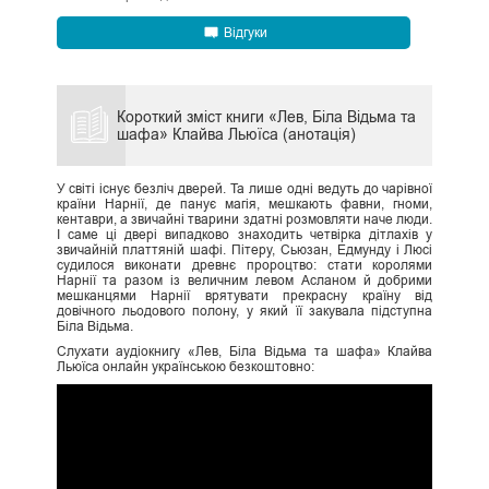
Відгуки
Короткий зміст книги «Лев, Біла Відьма та
шафа» Клайва Льюїса (анотація)
У світі існує безліч дверей. Та лише одні ведуть до чарівної
країни Нарнії, де панує магія, мешкають фавни, гноми,
кентаври, а звичайні тварини здатні розмовляти наче люди.
І саме ці двері випадково знаходить четвірка дітлахів у
звичайній платтяній шафі. Пітеру, Сьюзан, Едмунду і Люсі
судилося виконати древнє пророцтво: стати королями
Нарнії та разом із величним левом Асланом й добрими
мешканцями Нарнії врятувати прекрасну країну від
довічного льодового полону, у який її закувала підступна
Біла Відьма.
Слухати аудіокнигу «Лев, Біла Відьма та шафа» Клайва
Льюїса онлайн українською безкоштовно: