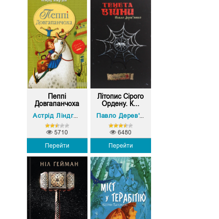
Пеппі
Літопис Сірого
Довгапанчоха
Ордену. К...
Астрід Ліндгрен
Павло Дерев'янко
5710
6480
Перейти
Перейти