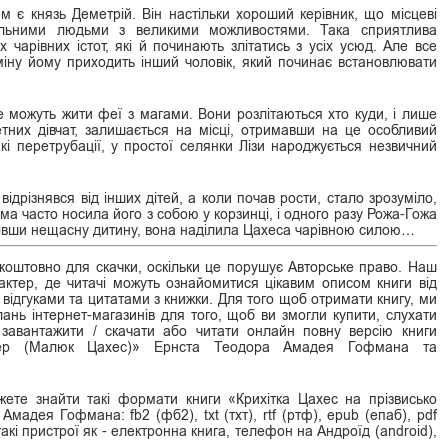
ем є князь Деметрій. Він настільки хороший керівник, що місцеві
ільними людьми з великими можливостями. Така сприятлива
чарівних істот, які й починають злітатись з усіх усюд. Але все
міну йому приходить інший чоловік, який починає встановлювати
не можуть жити феї з магами. Вони розлітаються хто куди, і лише
тних дівчат, залишається на місці, отримавши на це особливий
такі перетрубації, у простої селянки Лізи народжується незвичний
ідрізнявся від інших дітей, а коли почав рости, стало зрозуміло,
ма часто носила його з собою у корзинці, і одного разу Рожа-Гожа
івши нещасну дитину, вона наділила Цахеса чарівною силою…
оштовно для скачки, оскільки це порушує Авторське право. Наш
ктер, де читачі можуть ознайомитися цікавим описом книги від
 відгуками та цитатами з книжки. Для того щоб отримати книгу, ми
нь інтернет-магазинів для того, щоб ви змогли купити, слухати
, завантажити / скачати або читати онлайн повну версію книги
обер (Малюк Цахес)» Ернста Теодора Амадея Гофмана та
жете знайти такі формати книги «Крихітка Цахес на прізвисько
адея Гофмана: fb2 (фб2), txt (тхт), rtf (ртф), epub (епаб), pdf
такі пристрої як - електронна книга, телефон на Андроїд (android),