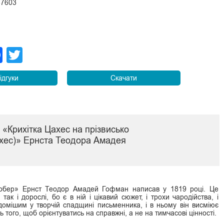
47603
legram
Facebook
Twitter
ідгуки
Скачати
 «Крихітка Цахес на прізвисько
хес)» Ернста Теодора Амадея
инобер» Ернст Теодор Амадей Гофман написав у 1819 році. Це
 так і дорослі, бо є в ній і цікавий сюжет, і трохи чародійства, і
домішим у творчій спадщині письменника, і в ньому він висміює
ь того, щоб орієнтуватись на справжні, а не на тимчасові цінності.