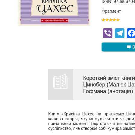
ISBN: 97896670
Фрагмент
Viber
Te
В
Короткий зміст книги
Цинобер (Малюк Ца
Гофмана (анотація)
Книгу «Крихітка Цахес на прізвисько Ц
казкова історія, яку можуть читати як діти,
повчальний момент. Твір став чи не найві
суспільство, яке створює собі кумира заміст