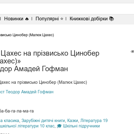
<
Новинки 🔥
Популярні ⭐
Книжкові добірки 📚
ізвисько Цинобер (Малюк Цахес)
 Цахес на прізвисько Цинобер
ахес)»
одор Амадей Гофман
 Цахес на прізвисько Цинобер (Малюк Цахес)
нст Теодор Амадей Гофман
ба-ба-га-ла-ма-га
а класика
,
Зарубіжні дитячі книги
,
Казки
,
Література 19
шкільної літератури 10 клас
,
🎓 Шкільні підручники