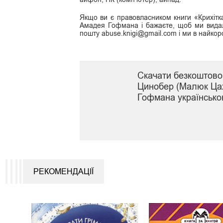
Якщо ви є правовласником книги «Крихіт
Амадея Гофмана і бажаєте, щоб ми видали
пошту abuse.knigi@gmail.com і ми в найкоро
Скачати безкоштово 
Цинобер (Малюк Ца
Гофмана українськ
РЕКОМЕНДАЦІЇ