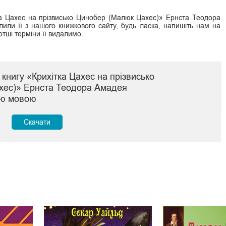
ка Цахес на прізвисько Цинобер (Малюк Цахес)» Ернста Теодора
ли її з нашого книжкового сайту, будь ласка, напишіть нам на
тші терміни її видалимо.
книгу «Крихітка Цахес на прізвисько
хес)» Ернста Теодора Амадея
ою мовою
Скачати