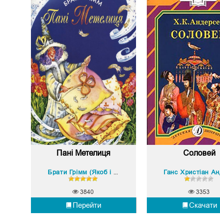
Пані Метелиця
Соловей
Брати Грімм (Якоб і Вільгельм)
3840
3353
Перейти
Скачати