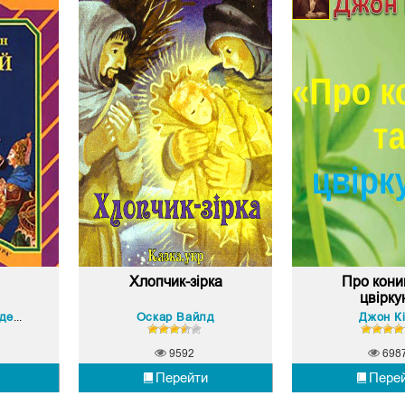
Хлопчик-зірка
Про кони
цвірку
Оскар Вайлд
Джон К
Ганс Христіан Андерсен
9592
698
Перейти
Пере