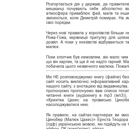
Розгортається дія у державі, де правител
мешканці почувають себе абсолютно в
атмосфера приваблює фей, магів та інших 
змінюється, коли Деметрій помирає. На з
свої порядки.
Через нові правила у королівстві більше 
Рожа-Гожа, керівниця притулку для шляхе
дозвіл. А поки у князівстві відбуваються 
малюк.
Поки хлопчик був немовлям, він мало чим в
що він карлик, та ще й не надто гарний. Ма
побачила цього незвичного малюка. Пожал
Ми НЕ розповсюджуємо книгу (файли) безк
сайт носить виключно інформативний хара
нашого сайту, з анотацією від видавництва,
пропонуємо пропонуємо вам список посила
читання книги (аудіокнигу в mp3 (мп3))
«Крихітка Цахес на прізвисько Цин
насолоджуватися нею.
Як правило, на сайтах-партнерах ви змо
Цинобер (Малюк Цахес)» Ернста Теодора Ам
(пдф) українською мовою, які підійдуть на 
айфон, ПК (комп'ютер), айпад.