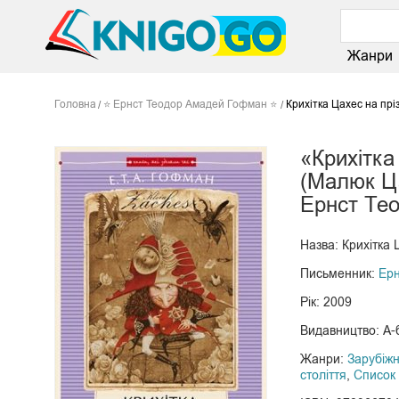
Жанри
Головна
⭐ Ернст Теодор Амадей Гофман ⭐
Крихітка Цахес на пр
«Крихітка
(Малюк Ц
Ернст Те
Назва: Крихітка
Письменник:
Ер
Рік: 2009
Видавництво: А-
Жанри:
Зарубіжн
століття
,
Список 