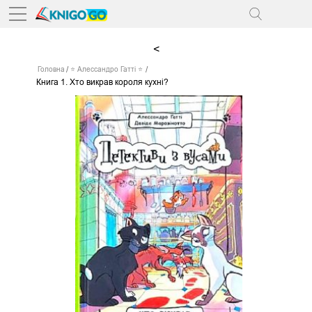
<
Головна
⭐ Алессандро Гатті ⭐
Книга 1. Хто викрав короля кухні?