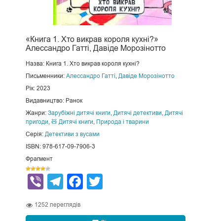
«Книга 1. Хто викрав короля кухні?»
Алессандро Гатті, Давіде Морозінотто
Назва: Книга 1. Хто викрав короля кухні?
Письменники:
Алессандро Гатті
,
Давіде Морозінотто
Рік: 2023
Видавництво: Ранок
Жанри:
Зарубіжні дитячі книги
,
Дитячі детективи
,
Дитячі
пригоди
,
🧸 Дитячі книги
,
Природа і тварини
Серія:
Детективи з вусами
ISBN: 978-617-09-7906-3
Фрагмент
Viber
Telegram
Facebook
Twitter
1252
переглядів