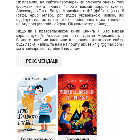
Як правило, на сайтах-партнерах ви зможете знайти такі
формати книги «Книга 1. Хто викрав короля кухні?»
Алессандро Гатті, Давіде Морозінотто: fb2 (фб2), txt (тхт), rtf
(ртф), epub (епаб), pdf (пдф) українською мовою, які
підійдуть на такі пристрої як - електронна книга, телефон
на Андроїд (android), айфон, ПК (комп'ютер), айпад.
Якщо ви є правовласником книги «Книга 1. Хто викрав
короля кухні?» Алессандро Гатті, Давіде Морозінотто і
бажаєте, щоб ми видалили її з нашого книжкового сайту,
будь ласка, напишіть нам на пошту abuse.knigi@gmail.com і
ми в найкоротші терміни її видалимо.
РЕКОМЕНДАЦІЇ
Група залізного
Полювання