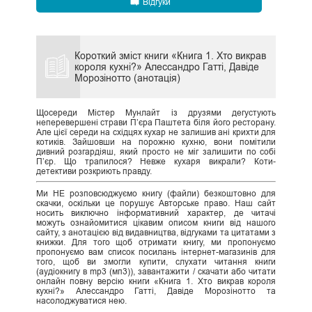
Відгуки
Короткий зміст книги «Книга 1. Хто викрав
короля кухні?» Алессандро Гатті, Давіде
Морозінотто (анотація)
Щосереди Містер Мунлайт із друзями дегустують
неперевершені страви П’єра Паштета біля його ресторану.
Але цієї середи на східцях кухар не залишив ані крихти для
котиків. Зайшовши на порожню кухню, вони помітили
дивний розгардіяш, який просто не міг залишити по собі
П’єр. Що трапилося? Невже кухаря викрали? Коти-
детективи розкриють правду.
Ми НЕ розповсюджуємо книгу (файли) безкоштовно для
скачки, оскільки це порушує Авторське право. Наш сайт
носить виключно інформативний характер, де читачі
можуть ознайомитися цікавим описом книги від нашого
сайту, з анотацією від видавництва, відгуками та цитатами з
книжки. Для того щоб отримати книгу, ми пропонуємо
пропонуємо вам список посилань інтернет-магазинів для
того, щоб ви змогли купити, слухати читання книги
(аудіокнигу в mp3 (мп3)), завантажити / скачати або читати
онлайн повну версію книги «Книга 1. Хто викрав короля
кухні?» Алессандро Гатті, Давіде Морозінотто та
насолоджуватися нею.