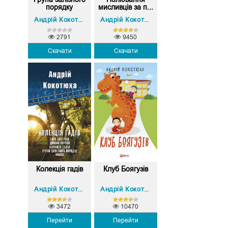
порядку
мисливців за п...
Андрій Кокотюха
Андрій Кокотюха
2791
9450
Скачати
Скачати
Колекція гадів
Клуб Боягузів
Андрій Кокотюха
Андрій Кокотюха
3472
10470
Перейти
Перейти