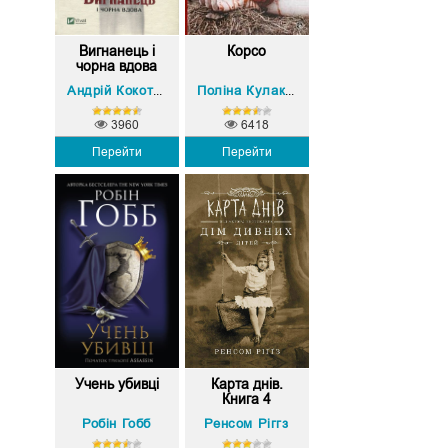
Вигнанець і
Корсо
чорна вдова
Андрій Кокотюха
Поліна Кулакова
3960
6418
Перейти
Перейти
Учень убивці
Карта днів.
Книга 4
Робін Гобб
Ренсом Ріггз