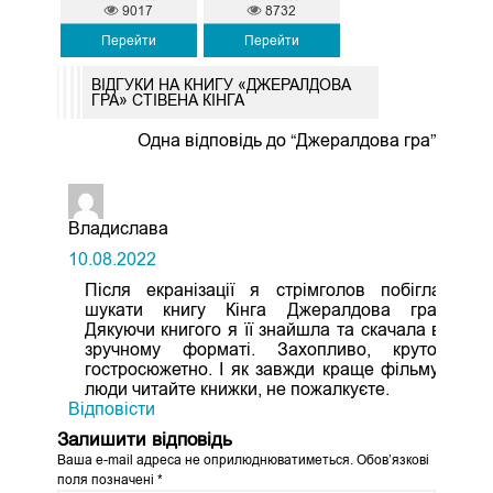
9017
8732
Перейти
Перейти
ВІДГУКИ НА КНИГУ «ДЖЕРАЛДОВА
ГРА» СТІВЕНА КІНГА
Одна відповідь до “Джералдова гра”
Владислава
10.08.2022
Після екранізації я стрімголов побігла
шукати книгу Кінга Джералдова гра.
Дякуючи книгого я її знайшла та скачала в
зручному форматі. Захопливо, круто,
гостросюжетно. І як завжди краще фільму,
люди читайте книжки, не пожалкуєте.
Відповіcти
Залишити відповідь
Ваша e-mail адреса не оприлюднюватиметься.
Обов’язкові
поля позначені
*