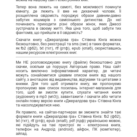
Тепер вона лежить на самоті, без можливості покинути
кімнату, де лежить її вже не дихаючий чоловік. Її
розщеплена свідомість породжує образи давним-давно
забутих кошмарів з самісінького дитинства. До неї
починають приходити різні образи жінок, яких Джессі
зустрічала в своєму житті. Яка ціна того, щоб забути тих
фантомів, що прийшли в її свідомість?
Скачати книгу «Джералдова гра» Стівена Кінга можна
безкоштовно, без реєстрації та sms (смс) в таких форматах,
як fb2 (фб2), txt (тхт), rtf (ртф), epub (єпаб), скориставшись
нашим ресурсом електронних книг.
Ми НЕ розповсюджуємо книгу (файли) безкоштовно для
скачки, оскільки це порушує Авторське право. Наш сайт
носить виключно інформативний характер, де читачі
можуть ознайомитися цікавим описом книги від нашого
сайту, з анотацією від видавництва, відгуками та цитатами з
книжки. Для того щоб отримати книгу, ми пропонуємо
пропонуємо вам список посилань інтернет-магазинів для
того, щоб ви змогли купити, слухати читання книги
(аудіокнигу в mp3 (мп3)), завантажити / скачати або читати
онлайн повну версію книги «Джералдова гра» Стівена Кінга
та насолоджуватися нею.
Як правило, на сайтах-партнерах ви зможете знайти такі
формати книги «Джералдова гра» Стівена Кінга: fb2 (фб2),
txt (тхт), rtf (ртф), epub (епаб), pdf (пдф) українською мовою,
які підійдуть на такі пристрої як - електронна книга,
телефон на Андроїд (android), айфон, ПК (комп'ютер),
айпад.