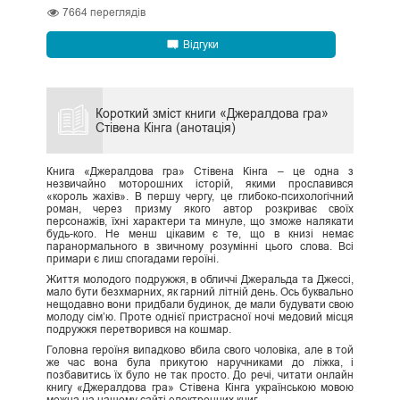
7664
переглядів
Відгуки
Короткий зміст книги «Джералдова гра»
Стівена Кінга (анотація)
Книга «Джералдова гра» Стівена Кінга – це одна з
незвичайно моторошних історій, якими прославився
«король жахів». В першу чергу, це глибоко-психологічний
роман, через призму якого автор розкриває своїх
персонажів, їхні характери та минуле, що зможе налякати
будь-кого. Не менш цікавим є те, що в книзі немає
паранормального в звичному розумінні цього слова. Всі
примари є лиш спогадами героїні.
Життя молодого подружжя, в обличчі Джеральда та Джессі,
мало бути безхмарних, як гарний літній день. Ось буквально
нещодавно вони придбали будинок, де мали будувати свою
молоду сім’ю. Проте однієї пристрасної ночі медовий місця
подружжя перетворився на кошмар.
Головна героїня випадково вбила свого чоловіка, але в той
же час вона була прикутою наручниками до ліжка, і
позбавитись їх було не так просто. До речі, читати онлайн
книгу «Джералдова гра» Стівена Кінга українською мовою
можна на нашому сайті електронних книг.