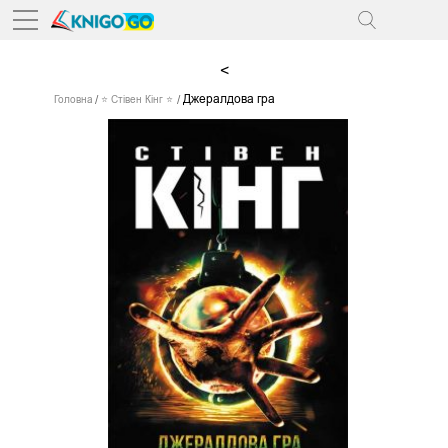
<
Джералдова гра
Головна
⭐ Стівен Кінг ⭐