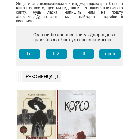
Якщо ви є правовласником книги «Джералдова гра» Стівена
Кінга і бажаєте, щоб ми видалили її з нашого книжкового
сайту, будь ласка, напишіть нам на пошту
abuse.knigi@gmail.com і ми в найкоротші терміни її
видалимо.
Скачати безкоштово книгу «Джералдова
гра» Стівена Кінга українською мовою
txt
fb2
rtf
epub
РЕКОМЕНДАЦІЇ