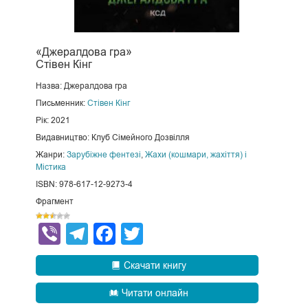
«Джералдова гра»
Стівен Кінг
Назва: Джералдова гра
Письменник:
Стівен Кінг
Рік: 2021
Видавництво: Клуб Сімейного Дозвілля
Жанри:
Зарубіжне фентезі
,
Жахи (кошмари, жахіття) і
Містика
ISBN: 978-617-12-9273-4
Фрагмент
Viber
Telegram
Facebook
Twitter
Скачати книгу
Читати онлайн