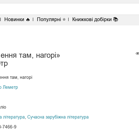
<
Новинки 🔥
Популярні ⭐
Книжкові добірки 📚
ення там, нагорі»
етр
ння там, нагорі
р Леметр
ліо
а література
,
Сучасна зарубіжна література
3-7466-9