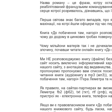
Назва роману – це фраза, котру оста
реабілітований французьким командуванням
серце котрої розривалось, дізнавшись, що ї
Перша світова знає багато випадків, про 
махінації, на котрі йшли офіцери під час п
Книга «До побачення там, нагорі» розпо
чому до додому в цинкових гробах поверну
Чому мільйони матерів так і не дочекали
злочину, почавши читати онлайн книгу «До
Ми НЕ розповсюджуємо книгу (файли) безк
сайт носить виключно інформативний хара
нашого сайту, з анотацією від видавництва,
пропонуємо пропонуємо вам список посила
читання книги (аудіокнигу в mp3 (мп3)), 
побачення там, нагорі» П'єра Леметра та 
Як правило, на сайтах-партнерах ви зможе
Леметра: fb2 (фб2), txt (тхт), rtf (ртф),
пристрої як - електронна книга, телефон на
Якщо ви є правовласником книги «До побач
нашого книжкового сайту, будь ласка, н