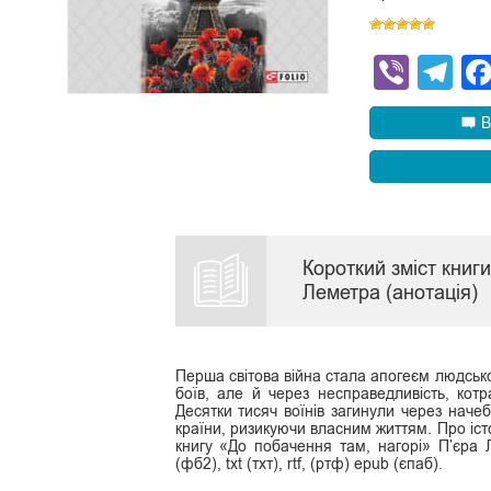
Viber
Te
В
Короткий зміст книг
Леметра (анотація)
Перша світова війна стала апогеєм людської
боїв, але й через несправедливість, кот
Десятки тисяч воїнів загинули через наче
країни, ризикуючи власним життям. Про істо
книгу «До побачення там, нагорі» П’єра 
(фб2), txt (тхт), rtf, (ртф) epub (єпаб).