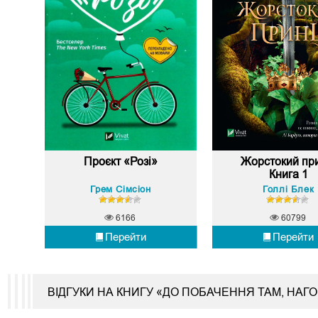
Проєкт «Розі»
Жорстокий пр
Книга 1
Грем Сімсіон
Голлі Блек
6166
60799
Перейти
Перейти
ВІДГУКИ НА КНИГУ «ДО ПОБАЧЕННЯ ТАМ, НАГО