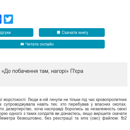
legram
Facebook
Twitter
ідгуки
Скачати книгу
Читати онлайн
и «До побачення там, нагорі» П'єра
 жорстокості. Люди в ній гинули не тільки під час кровопролитних
ра супроводжувала навіть тих, хто перебував у власних окопах.
бто дезертирство, хоча насправді боролись за незалежність своєї
рію одного з таких солдатів ви дізнаєтесь, якщо вирішите скачати
Леметра безкоштовно, без реєстрації та sms (смс) файлом: fb2