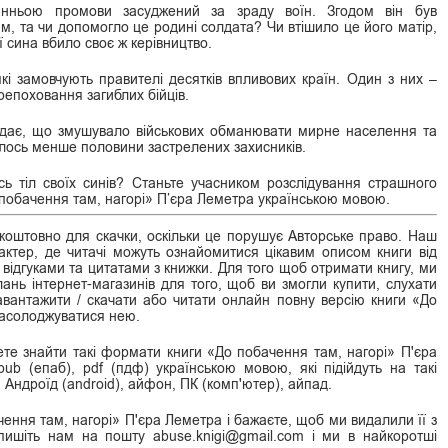
нньою промови засуджений за зраду воїн. Згодом він був
, та чи допомогло це родині солдата? Чи втішило це його матір,
ї сина вбило своє ж керівництво.
які замовчують правителі десятків впливових країн. Один з них –
ерепоховання загиблих бійців.
відає, що змушувало військових обманювати мирне населення та
лось менше половини застрелених захисників.
сь тіл своїх синів? Станьте учасником розслідування страшного
 побачення там, нагорі» П’єра Леметра українською мовою.
оштовно для скачки, оскільки це порушує Авторське право. Наш
ктер, де читачі можуть ознайомитися цікавим описом книги від
 відгуками та цитатами з книжки. Для того щоб отримати книгу, ми
нь інтернет-магазинів для того, щоб ви змогли купити, слухати
завантажити / скачати або читати онлайн повну версію книги «До
насолоджуватися нею.
те знайти такі формати книги «До побачення там, нагорі» П'єра
 epub (епаб), pdf (пдф) українською мовою, які підійдуть на такі
 Андроїд (android), айфон, ПК (комп'ютер), айпад.
ення там, нагорі» П'єра Леметра і бажаєте, щоб ми видалили її з
апишіть нам на пошту abuse.knigi@gmail.com і ми в найкоротші