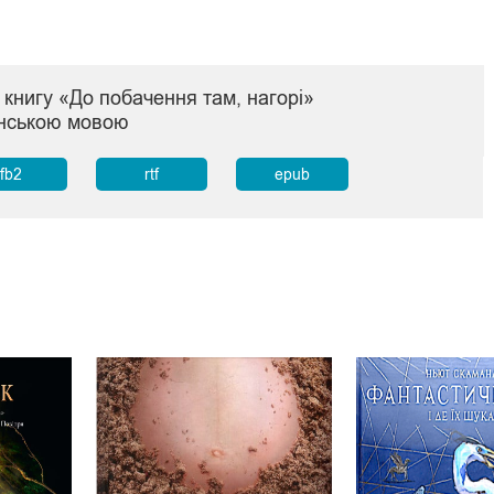
книгу «До побачення там, нагорі»
їнською мовою
fb2
rtf
epub