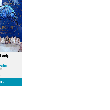
 звірі і
.
улінг
9
йти