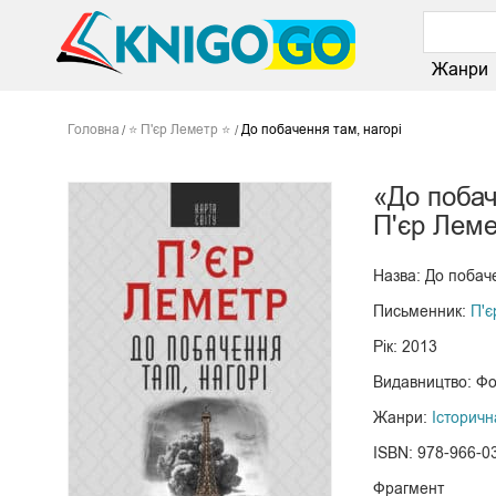
Жанри
Головна
⭐ П'єр Леметр ⭐
До побачення там, нагорі
«До побач
П'єр Лем
Назва: До побаче
Письменник:
П'є
Рік: 2013
Видавництво: Фо
Жанри:
Історичн
ISBN: 978-966-0
Фрагмент