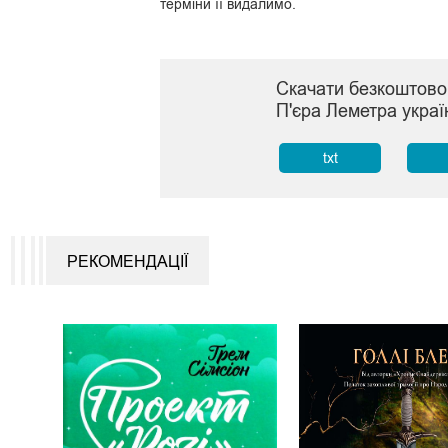
терміни її видалимо.
Скачати безкоштово 
П'єра Леметра укра
txt
РЕКОМЕНДАЦІЇ