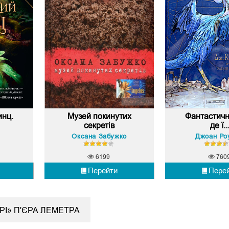
инц.
Музей покинутих
Фантастичні
секретів
де ї..
Оксана Забужко
Джоан Ро
6199
760
Перейти
Пере
РІ» П'ЄРА ЛЕМЕТРА