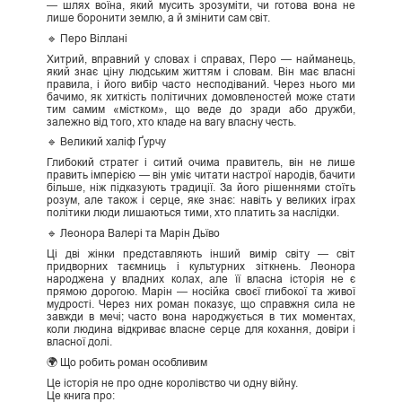
— шлях воїна, який мусить зрозуміти, чи готова вона не
лише боронити землю, а й змінити сам світ.
🔹 Перо Віллані
Хитрий, вправний у словах і справах, Перо — найманець,
який знає ціну людським життям і словам. Він має власні
правила, і його вибір часто несподіваний. Через нього ми
бачимо, як хиткість політичних домовленостей може стати
тим самим «містком», що веде до зради або дружби,
залежно від того, хто кладе на вагу власну честь.
🔹 Великий халіф Ґурчу
Глибокий стратег і ситий очима правитель, він не лише
править імперією — він уміє читати настрої народів, бачити
більше, ніж підказують традиції. За його рішеннями стоїть
розум, але також і серце, яке знає: навіть у великих іграх
політики люди лишаються тими, хто платить за наслідки.
🔹 Леонора Валері та Марін Дьїво
Ці дві жінки представляють інший вимір світу — світ
придворних таємниць і культурних зіткнень. Леонора
народжена у владних колах, але її власна історія не є
прямою дорогою. Марін — носійка своєї глибокої та живої
мудрості. Через них роман показує, що справжня сила не
завжди в мечі; часто вона народжується в тих моментах,
коли людина відкриває власне серце для кохання, довіри і
власної долі.
🌍 Що робить роман особливим
Це історія не про одне королівство чи одну війну.
Це книга про: