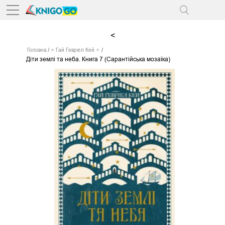
<
Головна
⭐ Ґай Ґевріел Кей ⭐
Діти землі та неба. Книга 7 (Сарантійська мозаїка)