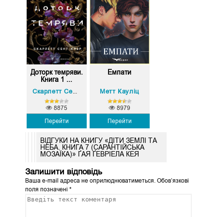
Доторк темряви.
Емпати
Книга 1 ...
Метт Кауліц
Скарлетт Сент-Клер
8875
8979
Перейти
Перейти
ВІДГУКИ НА КНИГУ «ДІТИ ЗЕМЛІ ТА
НЕБА. КНИГА 7 (САРАНТІЙСЬКА
МОЗАЇКА)» ҐАЯ ҐЕВРІЕЛА КЕЯ
Залишити відповідь
Ваша e-mail адреса не оприлюднюватиметься.
Обов’язкові
поля позначені
*