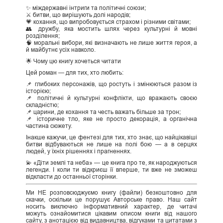
✨ міждержавні інтриги та політичні союзи;
⚔️ битви, що вирішують долі народів;
💗 кохання, що випробовується страхом і різними світами;
👥 дружбу, яка мостить шлях через культурні й мовні
розділення;
🧠 моральні вибори, які визначають не лише життя героя, а
й майбутнє усіх навколо.
🌟 Чому цю книгу хочеться читати
Цей роман — для тих, хто любить:
📌 глибоких персонажів, що ростуть і змінюються разом із
історією;
📌 політичні й культурні конфлікти, що вражають своєю
складністю;
📌 царини, де кохання та честь важать більше за трон;
📌 історичне тло, яке не просто декорація, а органічна
частина сюжету.
Інакше кажучи, це фентезі для тих, хто знає, що найцікавіші
битви відбуваються не лише на полі бою — а в серцях
людей, у їхніх рішеннях і прагненнях.
💫 «Діти землі та неба» — це книга про те, як народжуються
легенди. І коли ти відкриєш її вперше, ти вже не зможеш
відкласти до останньої сторінки.
Ми НЕ розповсюджуємо книгу (файли) безкоштовно для
скачки, оскільки це порушує Авторське право. Наш сайт
носить виключно інформативний характер, де читачі
можуть ознайомитися цікавим описом книги від нашого
сайту, з анотацією від видавництва, відгуками та цитатами з