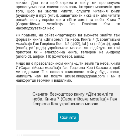
книжки. Для того щоб отримати книгу, ми пропонуємо
пропонуємо вам список посилань інтернет-магазинів для
того, щоб ви змогли купити, слухати читання книги
(аудіокнигу в mp3 (мп3)), завантажити / скачати або читати
онлайн повну версію книги «Діти землі та неба. Книга 7
(Сарантійська мозаїка)» Ґая Ґевріела Кея та
насолоджуватися нею.
Як правило, на сайтах-партнерах ви зможете знайти такі
формати книги «Діти землі та неба. Книга 7 (Сарантійська
мозаїка)» Ґая Ґевріела Кея: fb2 (фб2), txt (тхт), rtf (ртф), epub
(епаб), pdf (пдф) українською мовою, які підійдуть на такі
пристрої як - електронна книга, телефон на Андроїд
(android), айфон, ПК (комп'ютер), айпад.
Якщо ви є правовласником книги «Діти землі та неба. Книга
7 (Сарантійська мозаїка)» Ґая Ґевріела Кея і бажаєте, щоб
ми видалили її з нашого книжкового сайту, будь ласка,
напишіть нам на пошту abuse.knigi@gmail.com і ми в
найкоротші терміни її видалимо.
Скачати безкоштово книгу «Діти землі та
неба. Книга 7 (Сарантійська мозаїка)» Ґая
Ґевріела Кея українською мовою
Скачати