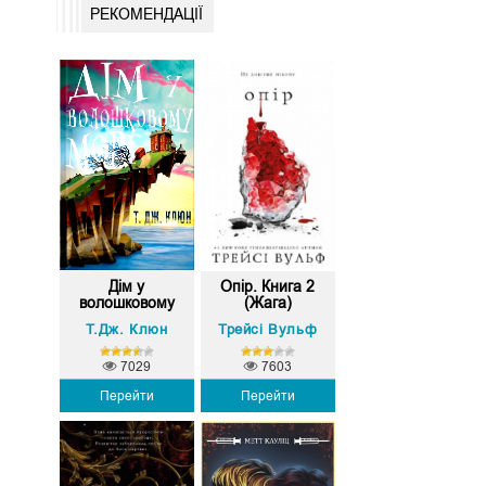
РЕКОМЕНДАЦІЇ
Дім у
Опір. Книга 2
волошковому
(Жага)
морі
Т.Дж. Клюн
Трейсі Вульф
7029
7603
Перейти
Перейти