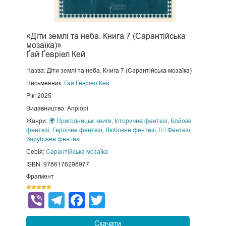
«Діти землі та неба. Книга 7 (Сарантійська
мозаїка)»
Ґай Ґевріел Кей
Назва: Діти землі та неба. Книга 7 (Сарантійська мозаїка)
Письменник:
Ґай Ґевріел Кей
Рік: 2025
Видавництво: Апріорі
Жанри:
🌍 Пригодницькі книги
,
Історичне фентезі
,
Бойове
фентезі
,
Героїчне фентезі
,
Любовне фентезі
,
🧙‍♂️ Фентезі
,
Зарубіжне фентезі
Серія:
Сарантійська мозаїка
ISBN: 9786176298977
Фрагмент
Viber
Telegram
Facebook
Twitter
Скачати