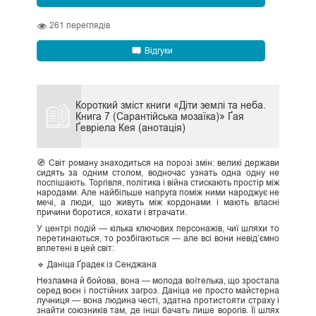
261
переглядів
Відгуки
Короткий зміст книги «Діти землі та неба.
Книга 7 (Сарантійська мозаїка)» Ґая
Ґевріела Кея (анотація)
🧭 Світ роману знаходиться на порозі змін: великі держави
сидять за одним столом, водночас узнать одна одну не
поспішають. Торгівля, політика і війна стискають простір між
народами. Але найбільше напруга поміж ними народжує не
мечі, а люди, що живуть між кордонами і мають власні
причини боротися, кохати і втрачати.
У центрі подій — кілька ключових персонажів, чиї шляхи то
перетинаються, то розбігаються — але всі вони невід’ємно
вплетені в цей світ:
🔹 Даніца Ґрадек із Сенджана
Незламна й бойова, вона — молода воїтелька, що зростала
серед воєн і постійних загроз. Даніца не просто майстерна
лучниця — вона людина честі, здатна протистояти страху і
знайти союзників там, де інші бачать лише ворогів. Її шлях