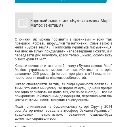
Короткий зміст книги «Букова земля» Марії
Матіос (анотація)
Є книжки, які можна порівняти з картинами – вони такі
прекрасні, яскраві, зворушливі та натхненні. Саме такою є
книга «Букова земля». Її написала українська письменниця,
яка вміє не тільки придумувати неперевершені сюжети, а й
передавати дух минулого, красу теперішнього, особливість
різних країн та міст.
Коли ви почнете читати онлайн книгу «Букова земля» Марії
Матіос українською мовою, ви заглибитися в історію
завдовжки 225 років. Це історія про різні сім’ї і покоління,
про історичні події та відомих особистостей.
Цікаво спостерігати за тим, як люди сучасності пов’язані з
тими, хто жив в минулому. Не дарма кажуть, що наші предки
все одно впливають на долю тих, хто живе сьогодні. І все це
прикрашене неймовірними декораціями, перемішаними між
континентами і навіть минулим і сьогоденням.
Події починаються на буковинському хуторі Сірук у 2014
році. Автор вміло передала атмосферу Західної України, з її
традиціями, патріотизмом, бажанням будь-що-будь
домогтися справедливості.