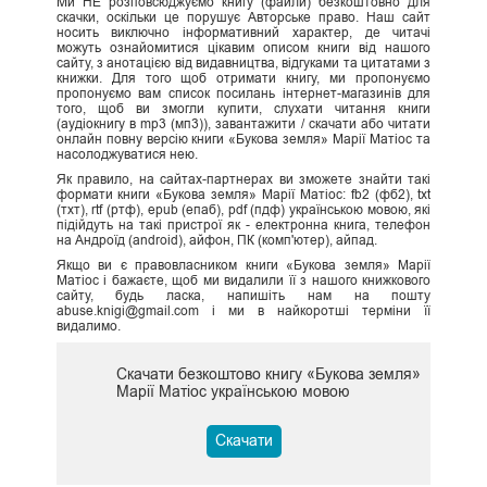
Ми НЕ розповсюджуємо книгу (файли) безкоштовно для
скачки, оскільки це порушує Авторське право. Наш сайт
носить виключно інформативний характер, де читачі
можуть ознайомитися цікавим описом книги від нашого
сайту, з анотацією від видавництва, відгуками та цитатами з
книжки. Для того щоб отримати книгу, ми пропонуємо
пропонуємо вам список посилань інтернет-магазинів для
того, щоб ви змогли купити, слухати читання книги
(аудіокнигу в mp3 (мп3)), завантажити / скачати або читати
онлайн повну версію книги «Букова земля» Марії Матіос та
насолоджуватися нею.
Як правило, на сайтах-партнерах ви зможете знайти такі
формати книги «Букова земля» Марії Матіос: fb2 (фб2), txt
(тхт), rtf (ртф), epub (епаб), pdf (пдф) українською мовою, які
підійдуть на такі пристрої як - електронна книга, телефон
на Андроїд (android), айфон, ПК (комп'ютер), айпад.
Якщо ви є правовласником книги «Букова земля» Марії
Матіос і бажаєте, щоб ми видалили її з нашого книжкового
сайту, будь ласка, напишіть нам на пошту
abuse.knigi@gmail.com і ми в найкоротші терміни її
видалимо.
Скачати безкоштово книгу «Букова земля»
Марії Матіос українською мовою
Скачати