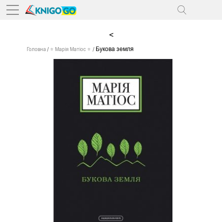
<
Букова земля
Головна
⭐ Марія Матіос ⭐