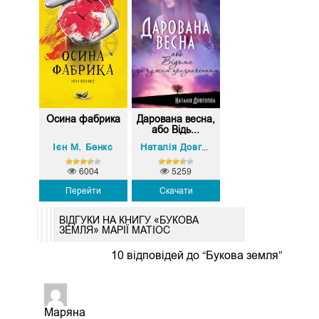
Осина фабрика
Дарована весна,
або Відь...
Ієн М. Бенкс
Наталія Довгопол
6004
5259
Перейти
Скачати
ВІДГУКИ НА КНИГУ «БУКОВА
ЗЕМЛЯ» МАРІЇ МАТІОС
10 відповідей до “Букова земля”
Маряна