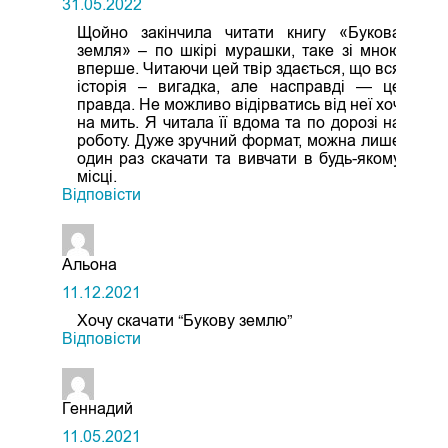
31.05.2022
Щойно закінчила читати книгу «Букова
земля» – по шкірі мурашки, таке зі мною
вперше. Читаючи цей твір здається, що вся
історія – вигадка, але насправді — це
правда. Не можливо відірватись від неї хоч
на мить. Я читала її вдома та по дорозі на
роботу. Дуже зручний формат, можна лише
один раз скачати та вивчати в будь-якому
місці.
Відповіcти
Альона
11.12.2021
Хочу скачати “Букову землю”
Відповіcти
Геннадий
11.05.2021