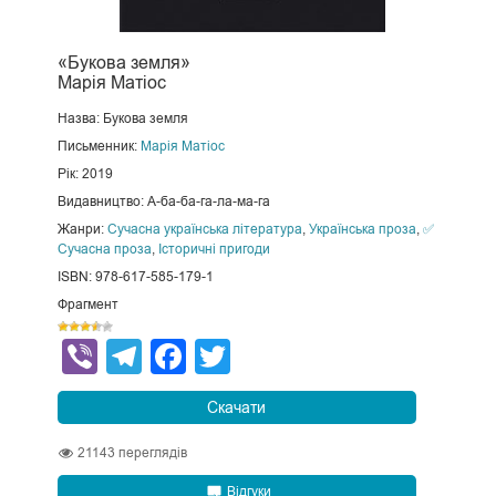
«Букова земля»
Марія Матіос
Назва: Букова земля
Письменник:
Марія Матіос
Рік: 2019
Видавництво: А-ба-ба-га-ла-ма-га
Жанри:
Сучасна українська література
,
Українська проза
,
✅
Сучасна проза
,
Історичні пригоди
ISBN: 978-617-585-179-1
Фрагмент
Viber
Telegram
Facebook
Twitter
Скачати
21143
переглядів
Відгуки