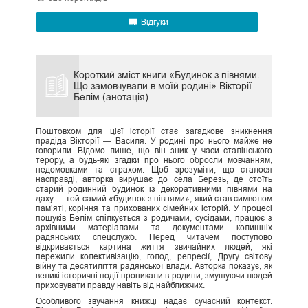
Відгуки
Короткий зміст книги «Будинок з півнями.
Що замовчували в моїй родині» Вікторії
Белім (анотація)
Поштовхом для цієї історії стає загадкове зникнення
прадіда Вікторії — Василя. У родині про нього майже не
говорили. Відомо лише, що він зник у часи сталінського
терору, а будь-які згадки про нього обросли мовчанням,
недомовками та страхом. Щоб зрозуміти, що сталося
насправді, авторка вирушає до села Березь, де стоїть
старий родинний будинок із декоративними півнями на
даху — той самий «будинок з півнями», який став символом
пам’яті, коріння та прихованих сімейних історій. У процесі
пошуків Белім спілкується з родичами, сусідами, працює з
архівними матеріалами та документами колишніх
радянських спецслужб. Перед читачем поступово
відкривається картина життя звичайних людей, які
пережили колективізацію, голод, репресії, Другу світову
війну та десятиліття радянської влади. Авторка показує, як
великі історичні події проникали в родини, змушуючи людей
приховувати правду навіть від найближчих.
Особливого звучання книжці надає сучасний контекст.