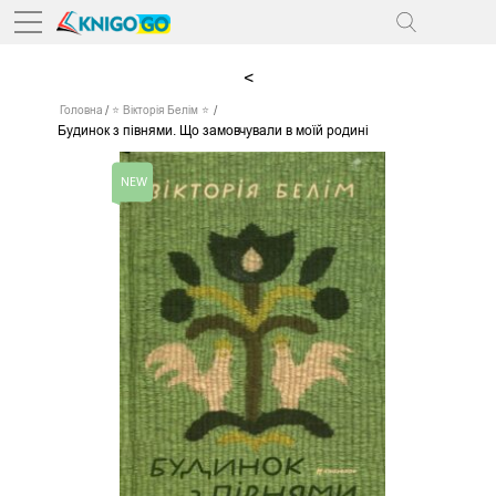
<
Головна
⭐ Вікторія Белім ⭐
Будинок з півнями. Що замовчували в моїй родині