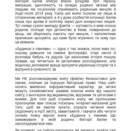
Вікторія Белім описує власні роздуми про Україну,
еміграцію, ідентичність та складні родинні зв’язки між
людьми, які по-різному сприймають радянське минуле й
події після 2014 року. Сила цієї книги полягає не лише в
історичному матеріалі, а й у дуже особистій інтонації. Белім
пише про архіви й політику через долі конкретних людей.
Тут немає сухого викладу фактів — натомість є живі голоси
родичів, спогади про дитинство в Києві, повернення до
місць, які зберігають пам’ять про минуле, і наполегливе
прагнення зрозуміти, що саме було втрачено та чому про
це мовчали.
«Будинок з півнями» — одна з тих книжок, після яких по-
іншому дивишся на сімейні фотографії, старі листи й
розповіді бабусь та дідусів. Це захоплива історія пошуку
правди, що читається як детективне розслідування, але
водночас допомагає краще зрозуміти українську історію та її
відлуння в сучасності. 📖
Ми НЕ розповсюджуємо книгу (файли) безкоштовно для
скачки, оскільки це порушує Авторське право. Наш сайт
носить виключно інформативний характер, де читачі
можуть ознайомитися цікавим описом книги від нашого
сайту, з анотацією від видавництва, відгуками та цитатами з
книжки. Для того щоб отримати книгу, ми пропонуємо
пропонуємо вам список посилань інтернет-магазинів для
того, щоб ви змогли купити, слухати читання книги
(аудіокнигу в mp3 (мп3)), завантажити / скачати або читати
онлайн повну версію книги «Будинок з півнями. Що
замовчували в моїй родині» Вікторії Белім та
насолоджуватися нею.
Як правило, на сайтах-партнерах ви зможете знайти такі