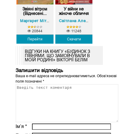
Звіяні вітром
У війни не
(Віднесені...
жіноче обличчя
Маргарет Мітчелл
Світлана Алексієвич
20844
11248
Перейти
Скачати
ВІДГУКИ НА КНИГУ «БУДИНОК З
ПІВНЯМИ. ЩО ЗАМОВЧУВАЛИ В
МОЇЙ РОДИНІ» ВІКТОРІЇ БЕЛІМ
Залишити відповідь
Ваша e-mail адреса не оприлюднюватиметься.
Обов’язкові
поля позначені
*
Ім’я
*