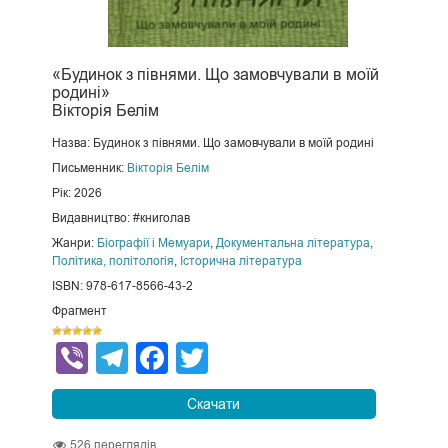
«Будинок з півнями. Що замовчували в моїй
родині»
Вікторія Белім
Назва: Будинок з півнями. Що замовчували в моїй родині
Письменник:
Вікторія Белім
Рік: 2026
Видавництво: #книголав
Жанри:
Біографії і Мемуари
,
Документальна література
,
Політика, політологія
,
Історична література
ISBN: 978-617-8566-43-2
Фрагмент
Viber
Telegram
Facebook
Twitter
Скачати
526
переглядів