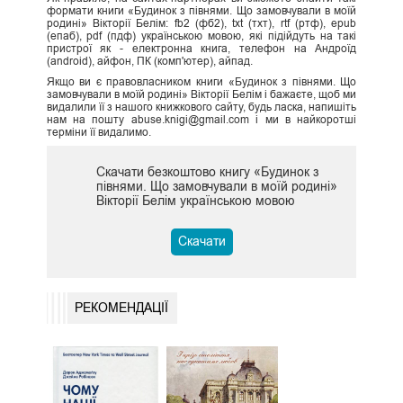
формати книги «Будинок з півнями. Що замовчували в моїй
родині» Вікторії Белім: fb2 (фб2), txt (тхт), rtf (ртф), epub
(епаб), pdf (пдф) українською мовою, які підійдуть на такі
пристрої як - електронна книга, телефон на Андроїд
(android), айфон, ПК (комп'ютер), айпад.
Якщо ви є правовласником книги «Будинок з півнями. Що
замовчували в моїй родині» Вікторії Белім і бажаєте, щоб ми
видалили її з нашого книжкового сайту, будь ласка, напишіть
нам на пошту abuse.knigi@gmail.com і ми в найкоротші
терміни її видалимо.
Скачати безкоштово книгу «Будинок з
півнями. Що замовчували в моїй родині»
Вікторії Белім українською мовою
Скачати
РЕКОМЕНДАЦІЇ