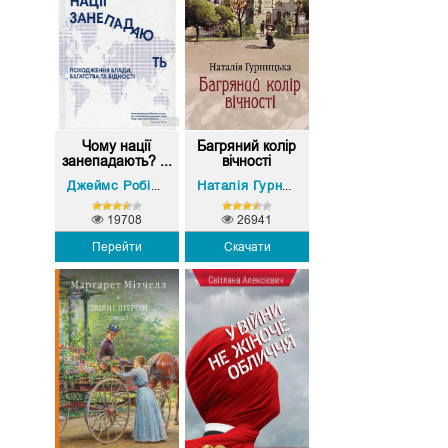
Чому нації
Багряний колір
занепадають? ...
вічності
Дарон Аджемоглу
Джеймс Робінсон
,
Наталія Гурницька
19708
26941
Перейти
Скачати