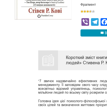
Фрагмент
Viber
Te
В
Короткий зміст книг
людей» Стивена Р. К
“7 звичок надзвичайно ефективних люде
менеджменту. Її заповідям свого часу слід
всесвітньо відомий управлінець, психоло
мільйони людей по всьому світу розкрили св
Головна ідея цієї психолого-філософської
своїх цілей та визначення життєвих пріор