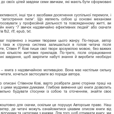
 до своїх цілей завдяки семи звичкам, які мають бути сформовані
ктивності, інші три є засобами досягнення суспільної перемоги, і
“загострення пили”. Що являють собою ці основні механізми
тосовувати у професійній діяльності та повсякденному житті, ви
айн книгу “7 звичок надзвичайно ефективних людей” або скачати
b2, rtf, epub, txt.
еваг порівняно з іншими творами цього жанру. По-перше, автор
і така ж струнка система залишається в голові читача після
уге, Стівен Р. Кові пише свої твори зрозумілою мовою, без важких
ою кількістю життєвих прикладів. По-третє, після опрацювання
ні завдання, щоб закріпити набуті знання й виробити необхідні
 – книга з надзвичайною мотивацією. Вона має настільки сильну
ї читати, хочеться застосувати всі поради автора.
 описані Стівеном Кові, варто розібрати деякі сторінки праці на
к з цими мудрими думками. Глибоке вивчення цієї книги дозволить
авильно будувати стосунки із собою та оточенням, знайти своє
оштовно для скачки, оскільки це порушує Авторське право. Наш
ктер, де читачі можуть ознайомитися цікавим описом книги від
 відгуками та цитатами з книжки. Для того щоб отримати книгу, ми