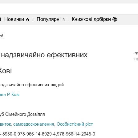
<
Новинки 🔥
Популярні ⭐
Книжкові добірки 📚
ей
 надзвичайно ефективних
п
Кові
 надзвичайно ефективних людей
вен Р. Кові
уб Сімейного Дозвілля
виток, самовдосконалення
,
Особистісний ріст
4-8930-0,978-966-14-8929-4,978-966-14-2945-0