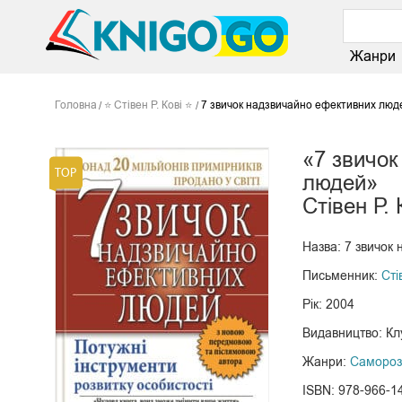
Жанри
Головна
⭐ Стівен Р. Кові ⭐
7 звичок надзвичайно ефективних люд
«7 звичок
людей»
Стівен Р. 
Назва: 7 звичок
Письменник:
Сті
Рік: 2004
Видавництво: Кл
Жанри:
Самороз
ISBN: 978-966-1