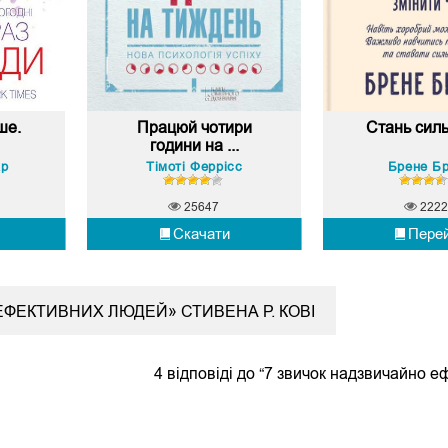
ше.
Працюй чотири
Стань сил
години на ...
ар
Тімоті Феррісс
Брене Б
25647
2222
Скачати
Пере
ЕФЕКТИВНИХ ЛЮДЕЙ» СТИВЕНА Р. КОВІ
4 відповіді до “7 звичок надзвичайно 