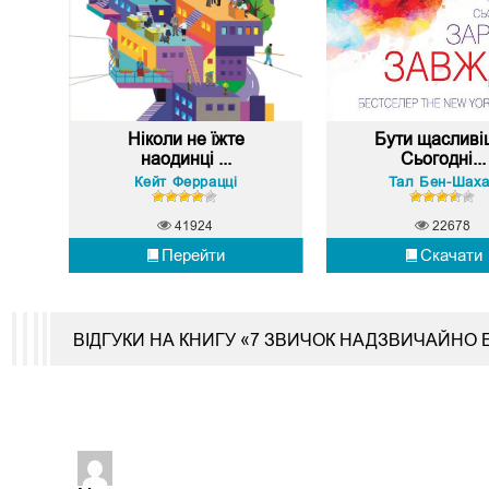
Ніколи не їжте
Бути щасливі
наодинці ...
Сьогодні...
Кейт Феррацці
Тал Бен-Шах
41924
22678
Перейти
Скачати
ВІДГУКИ НА КНИГУ «7 ЗВИЧОК НАДЗВИЧАЙНО 