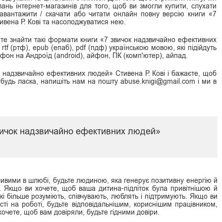
нь інтернет-магазинів для того, щоб ви змогли купити, слухати
завантажити / скачати або читати онлайн повну версію книги «7
вена Р. Кові та насолоджуватися нею.
те знайти такі формати книги «7 звичок надзвичайно ефективних
, rtf (ртф), epub (епаб), pdf (пдф) українською мовою, які підійдуть
лефон на Андроїд (android), айфон, ПК (комп'ютер), айпад.
 надзвичайно ефективних людей» Стивена Р. Кові і бажаєте, щоб
 будь ласка, напишіть нам на пошту abuse.knigi@gmail.com і ми в
звичок надзвичайно ефективних людей»
ивими в шлюбі, будьте людиною, яка генерує позитивну енергію й
ї. Якщо ви хочете, щоб ваша дитина-підліток була привітнішою й
кі більше розуміють, співчувають, люблять і підтримують. Якщо ви
ті на роботі, будьте відповідальнішим, кориснішим працівником,
хочете, щоб вам довіряли, будьте гідними довіри.