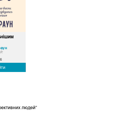
ьнішим
раун
6
йти
ефективних людей”