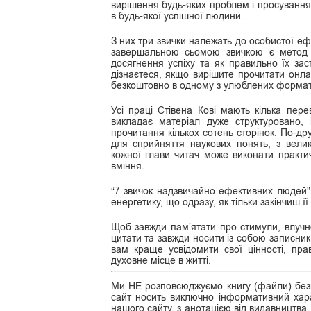
вирішення будь-яких проблем і просування
в будь-якої успішної людини.
З них три звички належать до особистої ефе
завершальною сьомою звичкою є метод 
досягнення успіху та як правильно їх зас
дізнаєтеся, якщо вирішите прочитати онл
безкоштовно в одному з улюблених форматів f
Усі праці Стівена Кові мають кілька пер
викладає матеріал дуже структуровано, 
прочитання кількох сотень сторінок. По-др
для сприйняття наукових понять, з велик
кожної глави читач може виконати практич
вміння.
“7 звичок надзвичайно ефективних людей”
енергетику, що одразу, як тільки закінчиш ї
Щоб завжди пам’ятати про стимули, влучно
цитати та завжди носити із собою записни
вам краще усвідомити свої цінності, пр
духовне місце в житті.
Ми НЕ розповсюджуємо книгу (файли) безк
сайт носить виключно інформативний хара
нашого сайту, з анотацією від видавництва,