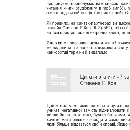
пропонуємо пропонуємо вам список посила
читання книги (аудіокнигу в mp3 (мп3)), 
звичок надзвичайно ефективних людей» Сти
Як правило, на сайтах-партнерах ви зможе
людей» Стивена Р. Кові: fb2 (фб2), txt (тхт)
на такі пристрої як - електронна книга, те
Якщо ви є правовласником книги «7 звичок
ми видалили її з нашого книжкового сайту,
найкоротші терміни її видалимо.
Цитати з книги «7 
Стивена Р. Кові
Цей метод каже: якщо ви хочете бути щасл
уникає негативної замість підживлювати ї
легше йшла на контакт, будьте батьками, я
хочете мати більше свободи й самостійнос
який більше віддається своїй справі. Якщо 