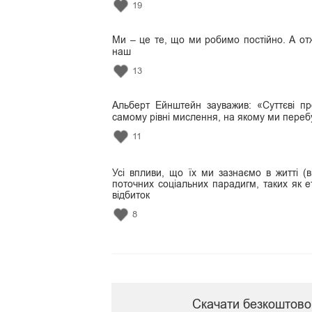
19
Ми – це те, що ми робимо постійно. А отже
наш
13
Альберт Ейнштейн зауважив: «Суттєві п
самому рівні мислення, на якому ми перебу
11
Усі впливи, що їх ми зазнаємо в житті (в
поточних соціальних парадигм, таких як е
відбиток
8
Скачати безкоштово