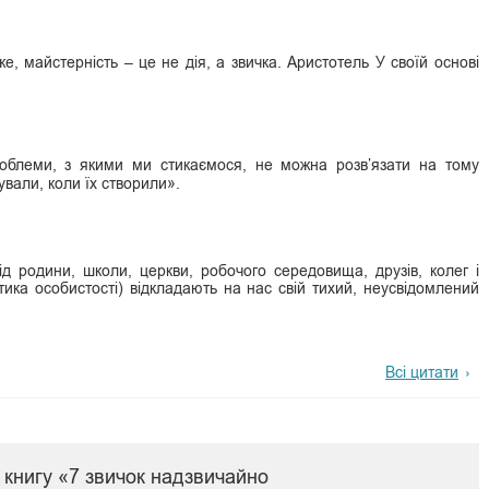
, майстерність – це не дія, а звичка. Аристотель У своїй основі
роблеми, з якими ми стикаємося, не можна розв’язати на тому
вали, коли їх створили».
ід родини, школи, церкви, робочого середовища, друзів, колег і
тика особистості) відкладають на нас свій тихий, неусвідомлений
Всі цитати
 книгу «7 звичок надзвичайно