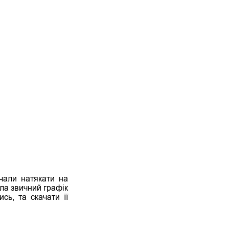
чали натякати на
ила звичний графік
сь, та скачати її