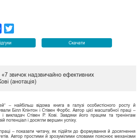
legram
Facebook
Twitter
ідгуки
Скачати
и «7 звичок надзвичайно ефективних
ові (анотація)
й” – найбільш відома книга в галузі особистісного росту й
ували Білл Клінтон і Стівен Форбс. Автор цієї масштабної праці –
г і викладач Стівен Р. Кові. Завдяки його працям та тренінгам
ій потенціал і досягли вершин успіху.
 праці – показати читачу, як підійти до формування й досягнення
итетів. Автор простими й зрозумілими словами пояснює механізми