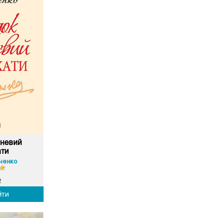
шневий
ати
ченко
2
йти