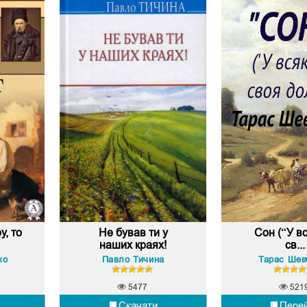
у, то
Не бував ти у
Сон (“У в
наших краях!
св...
ко
Павло Тичина
Тарас Шев
5477
521
Скачати
Пере