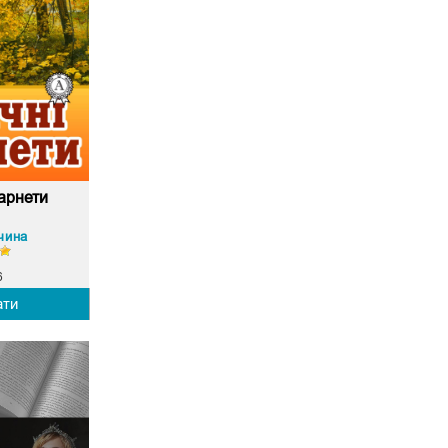
арнети
чина
6
ати