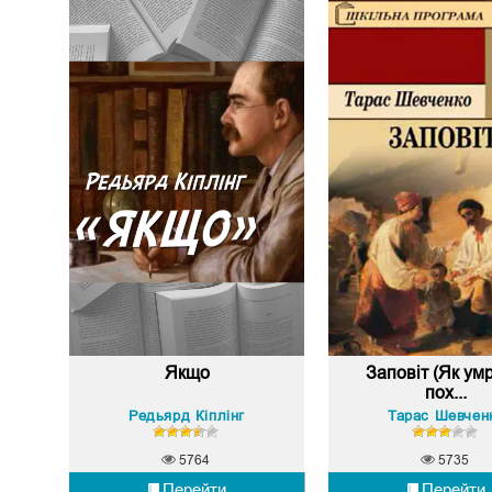
Якщо
Заповіт (Як умр
пох...
Редьярд Кіплінг
Тарас Шевчен
5764
5735
Перейти
Перейти