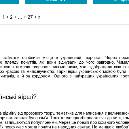
1
2
…
27
»
и займали особливе місце в українській творчості. Через поез
 плеяду почуттів, які вони відчували до чого завгодно. Чима
стиною інтимною творчості письменників, яка відображала всю їх
оєю красою та милозвучністю. Гарні вірші українською мовою були і
 читачів, а й за кордоном. Одного з найкращих українських поет
нські вірші?
а відміну від прозового твору, тематика для написання є величезно
рчості завжди була сім’я. Така тенденція зберігається і до нині, то
м, залишаються популярними. Через це поезія про коханого чолові
 їх повсякчас можна почути на народних святах. Не меншою любов