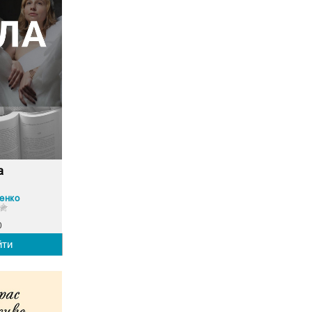
а
тенко
0
йти