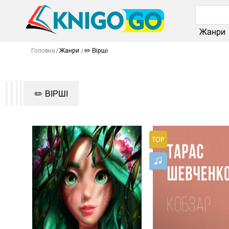
Жанри
Головна
Жанри
✏️ Вірші
✏️ ВІРШІ