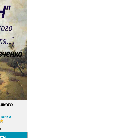
сякого
ченко
9
йти