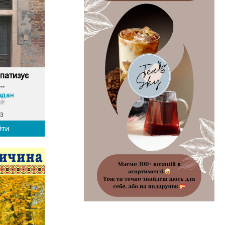
патизує
..
адан
3
йти