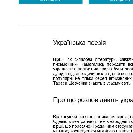
Українська поезія
Вірші, як складова літератури, завжд
письменники намагались передати всю
українських поетичних творів були ча
душу, іноді доводячи читача до сліз св
популярні не тільки серед вітчизняних
Тараса Шевченка знають в усьому світі.
Про що розповідають украї
Враховуючи легкість написання вірша, н
Однією з центральних тем в народній тво
вірші, що присвячені родинним стосунка
чи маму користується чималою шаною і