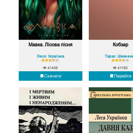
Мавка. Лісова пісня
Кобзар
Леся Українка
Тарас Шевчен
41456
41195
Скачати
Перейти