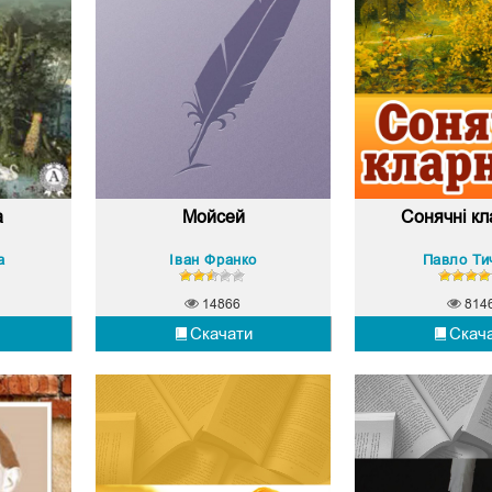
а
Мойсей
Сонячні кл
а
Іван Франко
Павло Ти
14866
814
Скачати
Скач