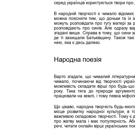
серед українців користуються твори про д
В народній творчості є чимало відомих 
можна пояснити тим, що доньки та їх за
можуть розповідати про тугу матері за 
розповідають про синів. Але одразу ва
згадані вище. Справа в тому, що сини з
де ті захищали Батьківщину. Також такі
нею, яка є десь далеко.
Народна поезія
Варто згадати, що чималий літературни
чимало, починаючи від творчості укра
можливість складати вірші про будь-щ
року. Така тяга до природи аргументо
працювали на землі, і тому певна міфол
Що цікаво, народна творчість будь-яког
місце розвитку народної культури, в т
важливою складовою творчості. Тому є ду
про жатву мала і має популярність. Або
речі, читати онлайн вірші українських 