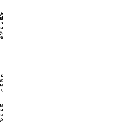
Це
ші
що
ли
у,
за
 є
ає
ам
і,
им
ли
ія
До