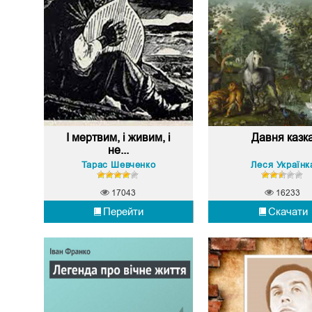
І мертвим, і живим, і
Давня казк
не...
Тарас Шевченко
Леся Українк
17043
16233
Перейти
Скачати