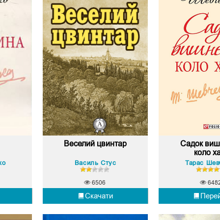
Веселий цвинтар
Садок ви
коло х
ко
Василь Стус
Тарас Шев
6506
648
Скачати
Пере