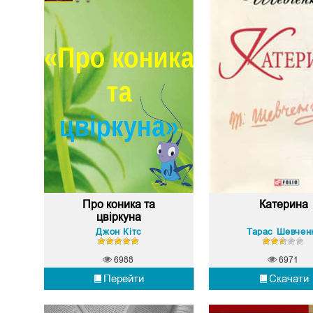
Про коника та
Катерина
цвіркуна
Джон Кітс
Тарас Шевчен
6988
6971
Перейти
Скачати