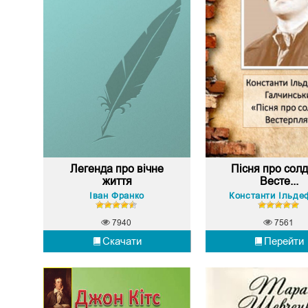
Легенда про вічне
Пісня про солд
життя
Весте...
Іван Франко
7940
7561
Скачати
Перейти