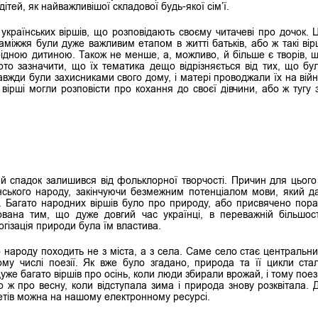
ітей, як найважливішої складової будь-якої сім’ї.
українських віршів, що розповідають своєму читачеві про дочок. 
міжжя були дуже важливим етапом в житті батьків, або ж такі вір
рідною дитиною. Також не менше, а, можливо, й більше є творів, 
рто зазначити, що їх тематика дещо відрізняється від тих, що бу
авжди були захисниками свого дому, і матері проводжали їх на війн
 вірші могли розповісти про кохання до своєї дівчини, або ж тугу 
й спадок залишився від фольклорної творчості. Причин для цього
їнського народу, закінчуючи безмежним потенціалом мови, який д
о. Багато народних віршів було про природу, або присвячено пор
вана тим, що дуже довгий час українці, в переважній більшост
огізація природи була їм властива.
о народу походить не з міста, а з села. Саме село стає центральн
ому числі поезії. Як вже було згадано, природа та її цикли ста
же багато віршів про осінь, коли люди збирали врожай, і тому поез
 ж про весну, коли відступала зима і природа знову розквітала. 
поетів можна на нашому електронному ресурсі.