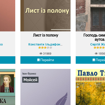
Лист із полону
Господь сим
аутса.
ко
Сергій Ж
Константи Ільдефонс Галчинський
31969
1856
Перейти
Пере