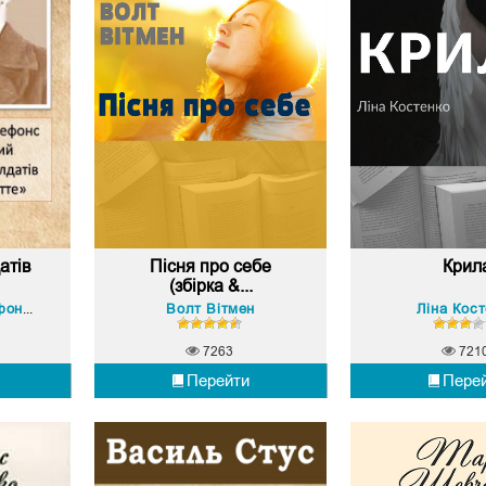
атів
Пісня про себе
Крил
(збірка &...
Волт Вітмен
Ліна Кос
Константи Ільдефонс Галчинський
7263
721
Перейти
Пере