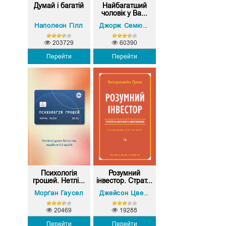
Думай і багатій
Найбагатший
чоловік у Ва...
Наполеон Гілл
Джорж Семюель Клейсон
203729
60390
Перейти
Перейти
Психологія
Розумний
грошей. Нетлі...
інвестор. Страт...
Морґан Гаусел
Бенджамін Ґрем
Джейсон Цвейг
,
20469
19288
Перейти
Перейти