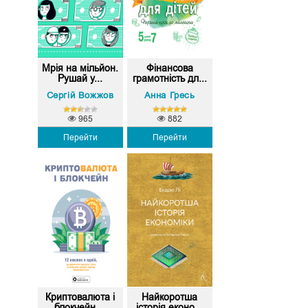
Мрія на мільйон.
Фінансова
Рушай у...
грамотність дл...
Сергій Вожжов
Анна Гресь
965
882
Перейти
Перейти
Криптовалюта і
Найкоротша
блокчейн....
історія еконо...