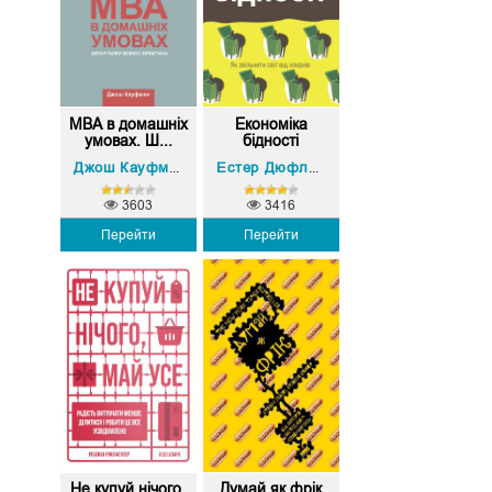
MBA в домашніх
Економіка
умовах. Ш...
бідності
Абхіджіт Банерджі
Джош Кауфман
Естер Дюфло
,
3603
3416
Перейти
Перейти
Не купуй нічого,
Думай як фрік