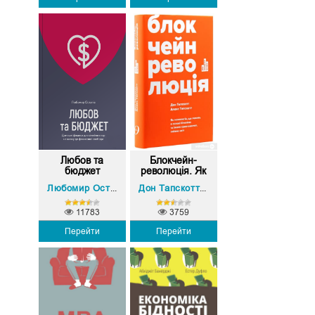
Любов та
Блокчейн-
бюджет
революція. Як
т...
Алекс Тапскотт
Любомир Остапів
Дон Тапскотт
,
11783
3759
Перейти
Перейти