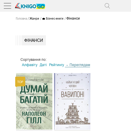
Фінанси
Головна
Жанри
💼 Бізнес-книги
ФІНАНСИ
Сортування по:
Алфавіту
Даті
Рейтингу
Переглядам