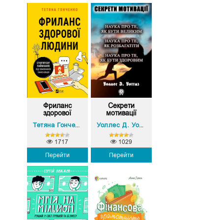
Фриланс
Секрети
здорової
мотивації
людини
Тетяна Гонченко
Уоллес Д. Уоттлз
1717
1029
Перейти
Перейти