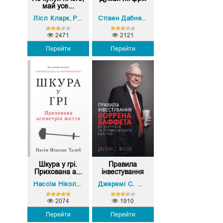
май усе...
Лісл Кларк
Ребекка Рокефеллер
Стівен Левітт
,
Стівен Дабнер
,
2471
2121
Перейти
Перейти
Шкура у грі.
Правила
Прихована а...
інвестування
Вор...
Нассім Ніколас Талеб
Джеремі С. Міллер
2074
1910
Перейти
Перейти