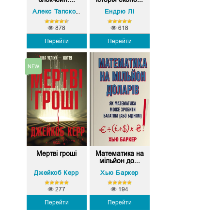
Дон Тапскотт
Ендрю Лі
Майкл Льюїс
Морґан Гаус
Алекс Тапскотт
,
,
,
878
618
Перейти
Перейти
Мертві гроші
Математика на
мільйон до...
Джейкоб Керр
Хью Баркер
277
194
Перейти
Перейти