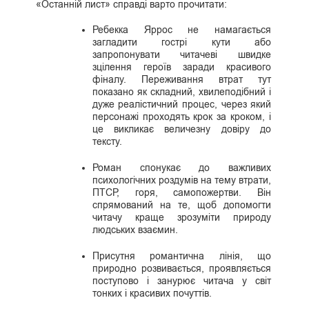
«Останній лист» справді варто прочитати:
Ребекка Яррос не намагається
загладити гострі кути або
запропонувати читачеві швидке
зцілення героїв заради красивого
фіналу. Переживання втрат тут
показано як складний, хвилеподібний і
дуже реалістичний процес, через який
персонажі проходять крок за кроком, і
це викликає величезну довіру до
тексту.
Роман спонукає до важливих
психологічних роздумів на тему втрати,
ПТСР, горя, самопожертви. Він
спрямований на те, щоб допомогти
читачу краще зрозуміти природу
людських взаємин.
Присутня романтична лінія, що
природно розвивається, проявляється
поступово і занурює читача у світ
тонких і красивих почуттів.