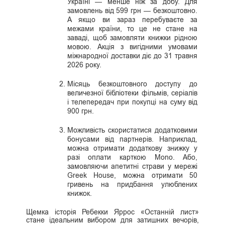
Україні — менше ніж за добу. Для
замовлень від 599 грн — безкоштовно.
А якщо ви зараз перебуваєте за
межами країни, то це не стане на
заваді, щоб замовляти книжки рідною
мовою. Акція з вигідними умовами
міжнародної доставки діє до 31 травня
2026 року.
Місяць безкоштовного доступу до
величезної бібліотеки фільмів, серіалів
і телепередач при покупці на суму від
900 грн.
Можливість скористатися додатковими
бонусами від партнерів. Наприклад,
можна отримати додаткову знижку у
разі оплати карткою Mono. Або,
замовляючи апетитні страви у мережі
Greek House, можна отримати 50
гривень на придбання улюблених
книжок.
Щемка історія Ребекки Яррос «Останній лист»
стане ідеальним вибором для затишних вечорів,