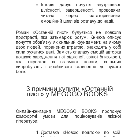
Історія дарує почуття внутрішньої
цілісності, завершеності, проводячи
читача через багаторівневий
емоційний цикл від розпачу до надії.
Роман «Останній лист» будується не довкола
пристрасті, яка затьмарює розум. Книжка описує
почуття обов’язку як сильний фундамент, на якому
двоє людей, поранених втратою, знаходять у собі
сили рухатися далі. Замість спалаху емоцій авторка
показує зародження тієї рідкісної, зрілої близькості,
яка виростає із взаємної поваги, спільних
випробувань і дбайливого ставлення до чужого
болю.
3 причини купити «Останній
лист» у MEGOGO BOOKS
Онлайн-книгарня MEGOGO BOOKS пропонує
комфортні умови для поціновувачів якісної
літератури:
Доставка «Новою поштою» по всій