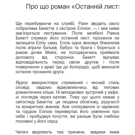
Про що роман «Останній лист»
Ще перебуваючи на службі, Раян зводить свого
побратима Бекетта з сестрою Еллою — і між ними
зав’язується листування. Після загибелі Раяна
Бекетт отримує його останній лист: прохання не
залишати Еллу саму. Елла одна виховує близнюків
після втрати батьків, бабусі та брата і бореться з
раком дочки Мейзі, не погоджуючись приймати
допомогу від сторонніх. Бекетт відчуває
відповідальність перед своїм другом і після
повернення з армії їде до Колорадо, щоб виконати
останнє прохання друга.
Яррос використовує стриманий і чесний стиль
оповіді, свідомо відмовляючись від типових
романтичних кліше. Ні випадкових зустрічей у кафе,
ні поглядів через натовп. Тому що цього немає у
світогляді Бекетта: це людина обов’язку, рішучості
та конкретних вчинків. Але спілкування із чарівною
та гордою Еллою перевертає його уявлення про
себе і пробуджує почуття, які раніше були глибоко
поховані у його серці.
Читачі виділяють такі причини, завдяки яким