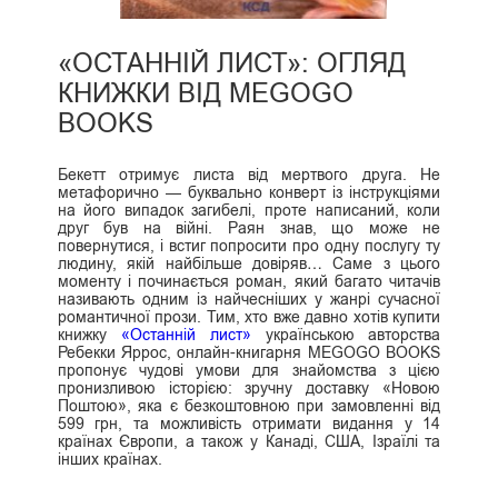
«ОСТАННІЙ ЛИСТ»: ОГЛЯД
КНИЖКИ ВІД MEGOGO
BOOKS
Бекетт отримує листа від мертвого друга. Не
метафорично — буквально конверт із інструкціями
на його випадок загибелі, проте написаний, коли
друг був на війні. Раян знав, що може не
повернутися, і встиг попросити про одну послугу ту
людину, якій найбільше довіряв… Саме з цього
моменту і починається роман, який багато читачів
називають одним із найчесніших у жанрі сучасної
романтичної прози. Тим, хто вже давно хотів купити
книжку
«Останній лист»
українською авторства
Ребекки Яррос, онлайн-книгарня MEGOGO BOOKS
пропонує чудові умови для знайомства з цією
пронизливою історією: зручну доставку «Новою
Поштою», яка є безкоштовною при замовленні від
599 грн, та можливість отримати видання у 14
країнах Європи, а також у Канаді, США, Ізраїлі та
інших країнах.